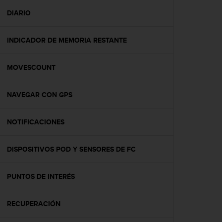
i
o
DIARIO
w
e
INDICADOR DE MEMORIA RESTANTE
b
d
e
MOVESCOUNT
a
c
u
NAVEGAR CON GPS
e
r
d
NOTIFICACIONES
o
c
DISPOSITIVOS POD Y SENSORES DE FC
o
n
l
PUNTOS DE INTERÉS
a
s
P
RECUPERACIÓN
a
u