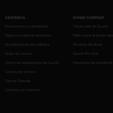
t
A
c
c
ASISTENCIA
DÓNDE COMPRAR
e
s
Devoluciones y reembolsos
Tienda web de Suunto
s
Página principal de asistencia
FAQs sobre la tienda we
i
b
Actualizaciones del software
Términos de Venta
i
l
Guías del usuario
Suunto Pro Club
i
t
Centro de reparaciones de Suunto
Descuento de estudiante
y
G
Centros de servicio
u
Tutorial Tuesday
i
d
Contacta con nosotros
e
l
i
n
e