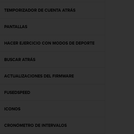
c
o
TEMPORIZADOR DE CUENTA ATRÁS
n
f
PANTALLAS
o
r
m
HACER EJERCICIO CON MODOS DE DEPORTE
i
d
a
BUSCAR ATRÁS
d
A
A
ACTUALIZACIONES DEL FIRMWARE
e
n
FUSEDSPEED
e
s
t
ICONOS
e
s
i
CRONÓMETRO DE INTERVALOS
t