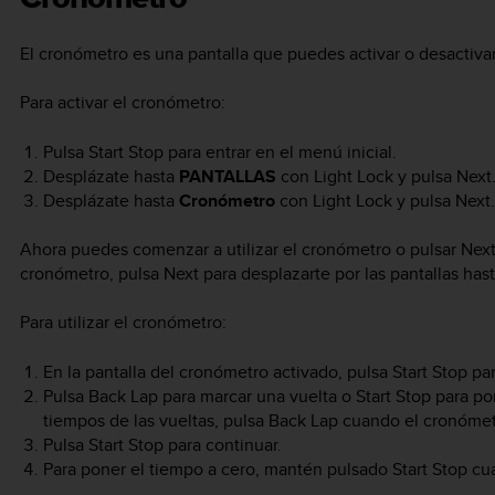
El cronómetro es una pantalla que puedes activar o desactivar
Para activar el cronómetro:
Pulsa
Start Stop
para entrar en el menú inicial.
Desplázate hasta
PANTALLAS
con
Light Lock
y pulsa
Next
Desplázate hasta
Cronómetro
con
Light Lock
y pulsa
Next
.
Ahora puedes comenzar a utilizar el cronómetro o pulsar
Nex
cronómetro, pulsa
Next
para desplazarte por las pantallas has
Para utilizar el cronómetro:
En la pantalla del cronómetro activado, pulsa
Start Stop
par
Pulsa
Back Lap
para marcar una vuelta o
Start Stop
para pon
tiempos de las vueltas, pulsa
Back Lap
cuando el cronómet
Pulsa
Start Stop
para continuar.
Para poner el tiempo a cero, mantén pulsado
Start Stop
cua