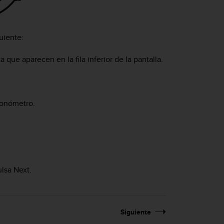
uiente:
 que aparecen en la fila inferior de la pantalla.
.
cronómetro.
.
ulsa
Next
.
Siguiente