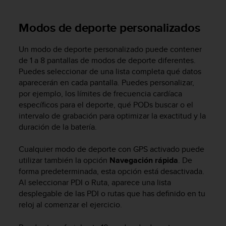
c
o
Modos de deporte personalizados
n
f
o
Un modo de deporte personalizado puede contener
r
de 1 a 8 pantallas de modos de deporte diferentes.
m
Puedes seleccionar de una lista completa qué datos
i
aparecerán en cada pantalla. Puedes personalizar,
d
por ejemplo, los límites de frecuencia cardíaca
a
específicos para el deporte, qué PODs buscar o el
d
intervalo de grabación para optimizar la exactitud y la
A
duración de la batería.
A
e
n
Cualquier modo de deporte con GPS activado puede
e
utilizar también la opción
Navegación rápida
. De
s
forma predeterminada, esta opción está desactivada.
t
Al seleccionar PDI o Ruta, aparece una lista
e
desplegable de las PDI o rutas que has definido en tu
s
reloj al comenzar el ejercicio.
i
t