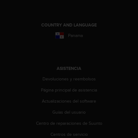
t
a
s
d
COUNTRY AND LANGUAGE
e
Panama
a
c
c
e
s
i
ASISTENCIA
b
Devoluciones y reembolsos
i
l
Página principal de asistencia
i
d
Actualizaciones del software
a
d
Guías del usuario
p
a
Centro de reparaciones de Suunto
r
Centros de servicio
a