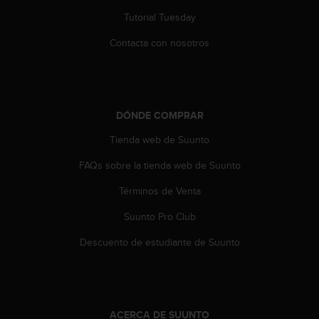
c
Tutorial Tuesday
o
n
Contacta con nosotros
t
e
n
i
d
DÓNDE COMPRAR
o
w
Tienda web de Suunto
e
b
FAQs sobre la tienda web de Suunto
(
Términos de Venta
W
e
Suunto Pro Club
b
C
Descuento de estudiante de Suunto
o
n
t
e
n
ACERCA DE SUUNTO