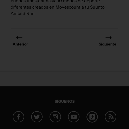
Puedes transferir hasta 10 modos de deporte
i
diferentes creados en Movescount a tu
Suunto
o
Ambit3 Run
.
w
e
b
d
e
a
Anterior
Siguiente
c
u
e
r
d
o
c
o
n
l
SÍGUENOS
a
s
P
a
u