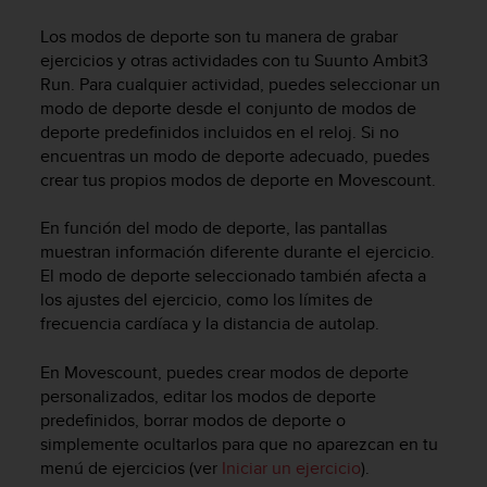
m
i
Los modos de deporte son tu manera de grabar
s
ejercicios y otras actividades con tu
Suunto Ambit3
o
Run
. Para cualquier actividad, puedes seleccionar un
d
modo de deporte desde el conjunto de modos de
e
deporte predefinidos incluidos en el reloj. Si no
a
l
encuentras un modo de deporte adecuado, puedes
c
crear tus propios modos de deporte en Movescount.
a
n
En función del modo de deporte, las pantallas
z
muestran información diferente durante el ejercicio.
a
El modo de deporte seleccionado también afecta a
r
los ajustes del ejercicio, como los límites de
e
frecuencia cardíaca y la distancia de autolap.
l
n
En Movescount, puedes crear modos de deporte
i
v
personalizados, editar los modos de deporte
e
predefinidos, borrar modos de deporte o
l
simplemente ocultarlos para que no aparezcan en tu
d
menú de ejercicios (ver
Iniciar un ejercicio
).
e