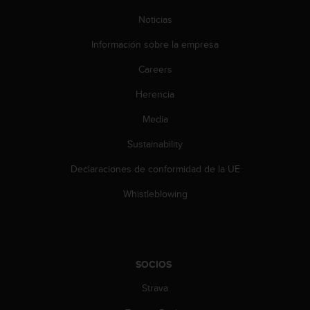
t
A
Noticias
c
c
Información sobre la empresa
e
Careers
s
s
Herencia
i
b
Media
i
l
Sustainability
i
t
Declaraciones de conformidad de la UE
y
Whistleblowing
G
u
i
d
e
l
SOCIOS
i
Strava
n
e