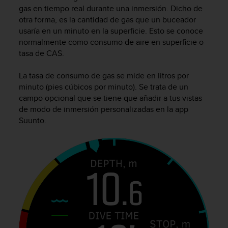
m
gas en tiempo real durante una inmersión. Dicho de
i
otra forma, es la cantidad de gas que un buceador
s
usaría en un minuto en la superficie. Esto se conoce
o
normalmente como consumo de aire en superficie o
d
e
tasa de CAS.
a
l
La tasa de consumo de gas se mide en litros por
c
minuto (pies cúbicos por minuto). Se trata de un
a
campo opcional que se tiene que añadir a tus vistas
n
de modo de inmersión personalizadas en la app
z
Suunto.
a
r
e
l
n
i
v
e
l
d
e