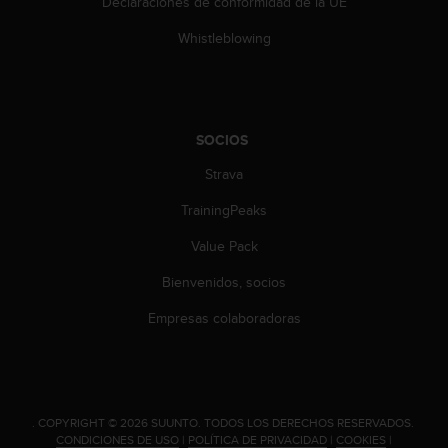
t
Declaraciones de conformidad de la UE
A
Whistleblowing
c
c
e
s
s
SOCIOS
i
b
Strava
i
l
TrainingPeaks
i
t
Value Pack
y
G
Bienvenidos, socios
u
Empresas colaboradoras
i
d
e
l
i
n
.
COPYRIGHT © 2026 SUUNTO.
TODOS LOS DERECHOS RESERVADOS.
e
CONDICIONES DE USO
|
POLÍTICA DE PRIVACIDAD
|
COOKIES
|