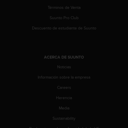
c
Términos de Venta
o
n
Suunto Pro Club
t
e
Descuento de estudiante de Suunto
n
i
d
o
w
ACERCA DE SUUNTO
e
b
Noticias
(
W
Información sobre la empresa
e
Careers
b
C
Herencia
o
n
Media
t
e
Sustainability
n