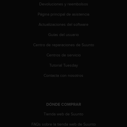
Devoluciones y reembolsos
t
a
Página principal de asistencia
s
d
Actualizaciones del software
e
a
Guías del usuario
c
c
Centro de reparaciones de Suunto
e
Centros de servicio
s
i
Tutorial Tuesday
b
i
Contacta con nosotros
l
i
d
a
d
DÓNDE COMPRAR
p
a
Tienda web de Suunto
r
a
FAQs sobre la tienda web de Suunto