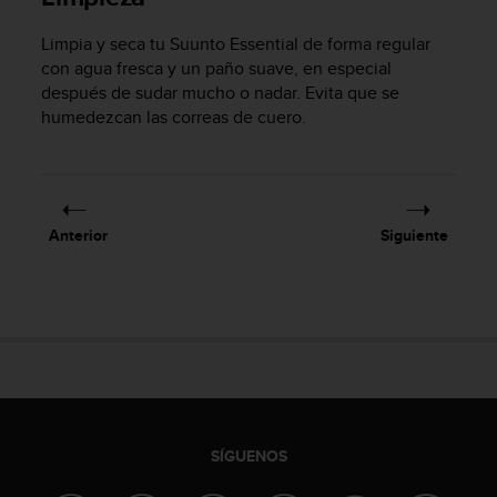
i
o
Limpia y seca tu
Suunto Essential
de forma regular
w
con agua fresca y un paño suave, en especial
e
después de sudar mucho o nadar. Evita que se
b
humedezcan las correas de cuero.
d
e
a
c
u
e
Anterior
Siguiente
r
d
o
c
o
n
l
a
s
P
SÍGUENOS
a
u