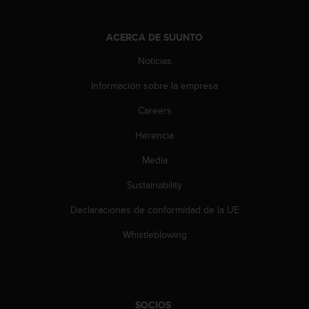
t
A
c
ACERCA DE SUUNTO
c
e
Noticias
s
s
Información sobre la empresa
i
Careers
b
i
Herencia
l
i
Media
t
y
Sustainability
G
u
Declaraciones de conformidad de la UE
i
Whistleblowing
d
e
l
i
n
e
SOCIOS