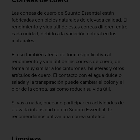
c
o
Las correas de cuero de
Suunto Essential
están
n
fabricadas con pieles naturales de elevada calidad. El
f
rendimiento y vida útil de estas correas difieren entre
o
cada unidad, debido a la variación natural en los
r
materiales.
m
i
El uso también afecta de forma significativa al
d
a
rendimiento y vida útil de las correas de cuero, de
d
forma muy similar a los cinturones, billeteras y otros
A
artículos de cuero. El contacto con el agua dulce o
A
salada y la transpiración puede cambiar el color y el
e
olor de la correa, así como reducir su vida útil.
n
e
Si vas a nadar, bucear o participar en actividades de
s
elevada intensidad con tu
Suunto Essential
, te
t
recomendamos utilizar una correa sintética.
e
s
i
t
Limpieza