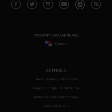
t
a
s
d
e
a
c
COUNTRY AND LANGUAGE
c
Panama
e
s
i
b
i
l
ASISTENCIA
i
Devoluciones y reembolsos
d
a
Página principal de asistencia
d
p
Actualizaciones del software
a
r
Guías del usuario
a