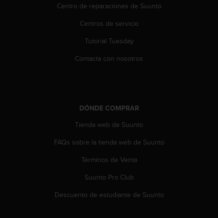
c
Centro de reparaciones de Suunto
o
Centros de servicio
n
t
Tutorial Tuesday
e
n
Contacta con nosotros
i
d
o
w
e
DÓNDE COMPRAR
b
(
Tienda web de Suunto
W
e
FAQs sobre la tienda web de Suunto
b
Términos de Venta
C
o
Suunto Pro Club
n
t
Descuento de estudiante de Suunto
e
n