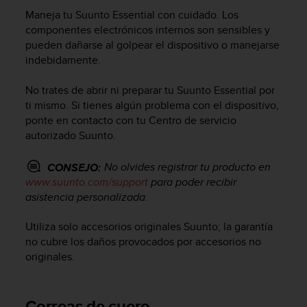
m
Maneja tu
Suunto Essential
con cuidado. Los
i
s
componentes electrónicos internos son sensibles y
o
pueden dañarse al golpear el dispositivo o manejarse
d
indebidamente.
e
a
No trates de abrir ni preparar tu
Suunto Essential
por
l
ti mismo. Si tienes algún problema con el dispositivo,
c
ponte en contacto con tu Centro de servicio
a
autorizado Suunto.
n
z
a
No olvides registrar tu producto en
CONSEJO:
r
www.suunto.com/support
para poder recibir
e
asistencia personalizada.
l
n
Utiliza solo accesorios originales Suunto; la garantía
i
no cubre los daños provocados por accesorios no
v
originales.
e
l
d
Correas de cuero
e