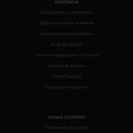
ASISTENCIA
s
,
Devoluciones y reembolsos
W
C
Página principal de asistencia
A
Actualizaciones del software
G
)
Guías del usuario
2
.
Centro de reparaciones de Suunto
0
y
Centros de servicio
o
t
Tutorial Tuesday
r
Contacta con nosotros
a
s
n
o
r
m
DÓNDE COMPRAR
a
Tienda web de Suunto
s