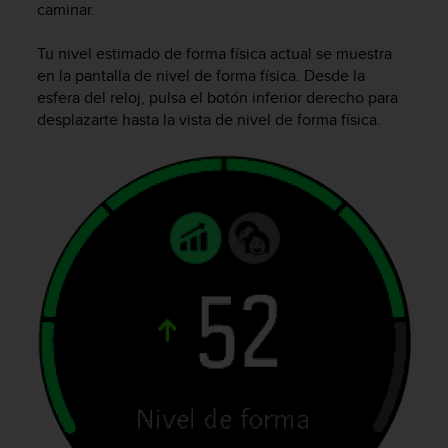
caminar.
c
o
Tu nivel estimado de forma física actual se muestra
n
f
en la pantalla de nivel de forma física. Desde la
o
esfera del reloj, pulsa el botón inferior derecho para
r
desplazarte hasta la vista de nivel de forma física.
m
i
d
a
d
A
A
e
n
e
s
t
e
s
i
t