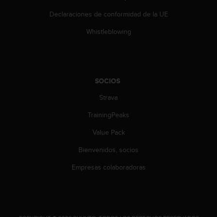
c
Declaraciones de conformidad de la UE
o
n
Whistleblowing
t
a
c
t
o
SOCIOS
c
o
Strava
n
TrainingPeaks
e
l
Value Pack
d
e
Bienvenidos, socios
p
a
Empresas colaboradoras
r
t
a
m
e