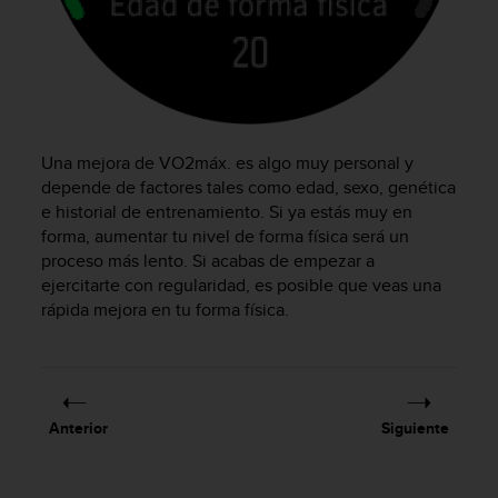
c
o
n
t
e
n
i
Una mejora de VO2máx. es algo muy personal y
d
depende de factores tales como edad, sexo, genética
o
e historial de entrenamiento. Si ya estás muy en
w
e
forma, aumentar tu nivel de forma física será un
b
proceso más lento. Si acabas de empezar a
(
ejercitarte con regularidad, es posible que veas una
W
rápida mejora en tu forma física.
e
b
C
o
n
Anterior
Siguiente
t
e
n