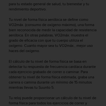
m
para tu estado general de salud, tu bienestar y tu
i
rendimiento deportivo.
s
o
d
Tu nivel de forma física aeróbica se define como
e
VO2máx. (consumo de oxígeno máximo), una forma
a
bien reconocida de medir la capacidad de resistencia
l
aeróbica. En otras palabras, VO2máx. muestra el
c
grado de eficacia con que tu cuerpo utiliza el
a
oxígeno. Cuanto mayor sea tu VO2máx., mejor uso
n
haces del oxígeno.
z
a
El cálculo de tu nivel de forma física se basa en
r
detectar tu respuesta de frecuencia cardíaca durante
e
l
cada ejercicio grabado de correr o caminar. Para
n
obtener tu nivel de forma física estimada, graba una
i
carrera o camina durante un mínimo de 15 minutos
v
mientras llevas tu
Suunto 5
.
e
l
Tu reloj puede proporcionar un cálculo de tu nivel de
d
forma física para todos los ejercicios de correr y
e