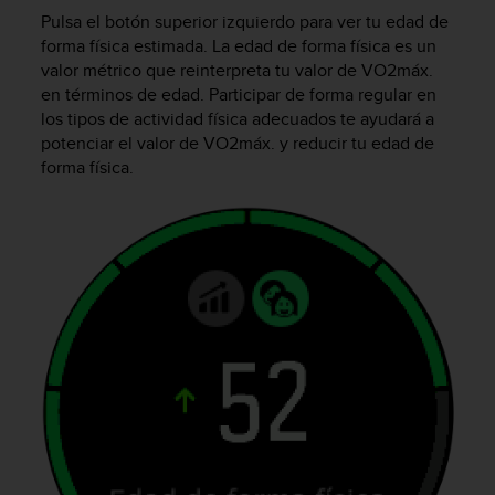
t
Pulsa el botón superior izquierdo para ver tu edad de
a
forma física estimada. La edad de forma física es un
s
valor métrico que reinterpreta tu valor de VO2máx.
d
en términos de edad. Participar de forma regular en
e
los tipos de actividad física adecuados te ayudará a
a
potenciar el valor de VO2máx. y reducir tu edad de
c
forma física.
c
e
s
i
b
i
l
i
d
a
d
p
a
r
a