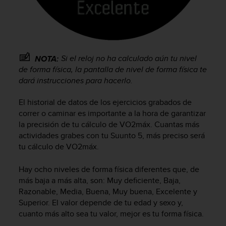
i
o
w
e
b
d
Si el reloj no ha calculado aún tu nivel
NOTA:
e
de forma física, la pantalla de nivel de forma física te
a
dará instrucciones para hacerlo.
c
u
El historial de datos de los ejercicios grabados de
e
correr o caminar es importante a la hora de garantizar
r
d
la precisión de tu cálculo de VO2máx. Cuantas más
o
actividades grabes con tu
Suunto 5
, más preciso será
c
tu cálculo de VO2máx.
o
n
Hay ocho niveles de forma física diferentes que, de
l
más baja a más alta, son: Muy deficiente, Baja,
a
Razonable, Media, Buena, Muy buena, Excelente y
s
Superior. El valor depende de tu edad y sexo y,
P
cuanto más alto sea tu valor, mejor es tu forma física.
a
u