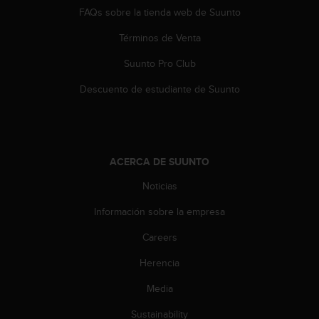
d
FAQs sobre la tienda web de Suunto
e
a
Términos de Venta
c
c
Suunto Pro Club
e
Descuento de estudiante de Suunto
s
i
b
i
l
i
ACERCA DE SUUNTO
d
Noticias
a
d
Información sobre la empresa
.
P
Careers
o
n
Herencia
t
Media
e
e
Sustainability
n