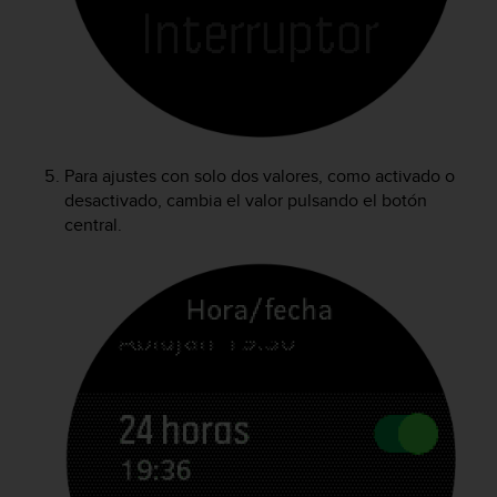
t
a
s
d
e
a
c
c
Para ajustes con solo dos valores, como activado o
e
desactivado, cambia el valor pulsando el botón
s
central.
i
b
i
l
i
d
a
d
p
a
r
a