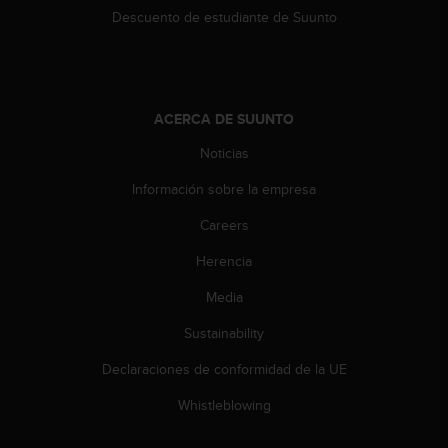
Descuento de estudiante de Suunto
c
o
n
t
a
c
ACERCA DE SUUNTO
t
Noticias
o
c
Información sobre la empresa
o
n
Careers
e
l
Herencia
d
Media
e
p
Sustainability
a
r
Declaraciones de conformidad de la UE
t
a
Whistleblowing
m
e