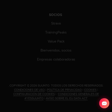
n
t
o
SOCIOS
d
e
Strava
S
TrainingPeaks
e
r
Value Pack
v
i
Bienvenidos, socios
c
i
Empresas colaboradoras
o
a
l
C
l
.
COPYRIGHT © 2026 SUUNTO.
TODOS LOS DERECHOS RESERVADOS.
i
CONDICIONES DE USO
|
POLÍTICA DE PRIVACIDAD
|
COOKIES
|
e
CONFIGURACIÓN DE COOKIES
|
CONDICIONES GENERALES DE
n
#YESSUUNTO
|
AVISO SOBRE EL EU DATA ACT
t
e