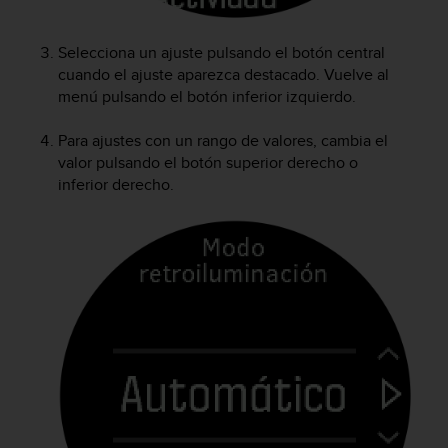
i
o
w
Selecciona un ajuste pulsando el botón central
e
cuando el ajuste aparezca destacado. Vuelve al
b
menú pulsando el botón inferior izquierdo.
d
e
Para ajustes con un rango de valores, cambia el
a
valor pulsando el botón superior derecho o
c
inferior derecho.
u
e
r
d
o
c
o
n
l
a
s
P
a
u