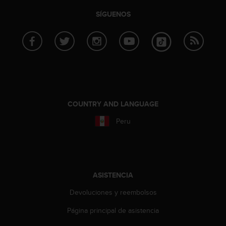
s
SÍGUENOS
,
W
C
A
G
)
2
.
0
COUNTRY AND LANGUAGE
y
o
Peru
t
r
a
s
n
ASISTENCIA
o
r
Devoluciones y reembolsos
m
a
Página principal de asistencia
s