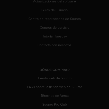
Actualizaciones del software
d
e
Guías del usuario
a
c
Centro de reparaciones de Suunto
c
e
Centros de servicio
s
i
Tutorial Tuesday
b
Contacta con nosotros
i
l
i
d
a
d
DÓNDE COMPRAR
.
Tienda web de Suunto
P
o
FAQs sobre la tienda web de Suunto
n
t
Términos de Venta
e
e
Suunto Pro Club
n