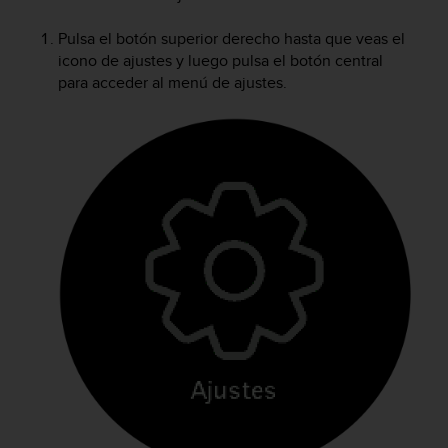
m
i
Pulsa el botón superior derecho hasta que veas el
s
icono de ajustes y luego pulsa el botón central
o
d
para acceder al menú de ajustes.
e
a
l
c
a
n
z
a
r
e
l
n
i
v
e
l
d
e