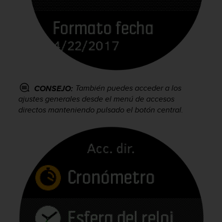
c
o
n
t
e
n
i
d
o
También puedes acceder a los
CONSEJO:
w
ajustes generales desde el menú de accesos
e
directos manteniendo pulsado el botón central.
b
(
W
e
b
C
o
n
t
e
n