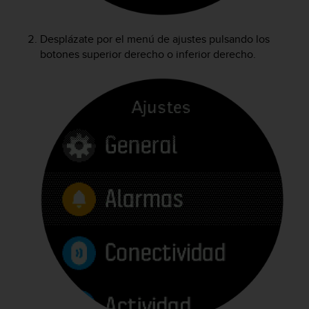
c
o
n
Desplázate por el menú de ajustes pulsando los
f
botones superior derecho o inferior derecho.
o
r
m
i
d
a
d
A
A
e
n
e
s
t
e
s
i
t