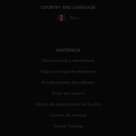
i
COUNTRY AND LANGUAGE
o
w
Peru
e
b
d
e
a
ASISTENCIA
c
u
Devoluciones y reembolsos
e
r
Página principal de asistencia
d
o
Actualizaciones del software
c
o
Guías del usuario
n
Centro de reparaciones de Suunto
l
a
Centros de servicio
s
P
Tutorial Tuesday
a
u