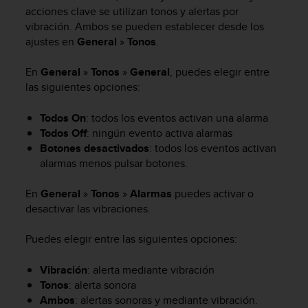
m
acciones clave se utilizan tonos y alertas por
i
vibración. Ambos se pueden establecer desde los
s
ajustes en
General
»
Tonos
.
o
d
e
En
General
»
Tonos
»
General
, puedes elegir entre
a
las siguientes opciones:
l
c
Todos On
: todos los eventos activan una alarma
a
Todos Off
: ningún evento activa alarmas
n
Botones desactivados
: todos los eventos activan
z
alarmas menos pulsar botones.
a
r
En
General
»
Tonos
»
Alarmas
puedes activar o
e
l
desactivar las vibraciones.
n
i
Puedes elegir entre las siguientes opciones:
v
e
Vibración
: alerta mediante vibración
l
Tonos
: alerta sonora
d
Ambos
: alertas sonoras y mediante vibración.
e