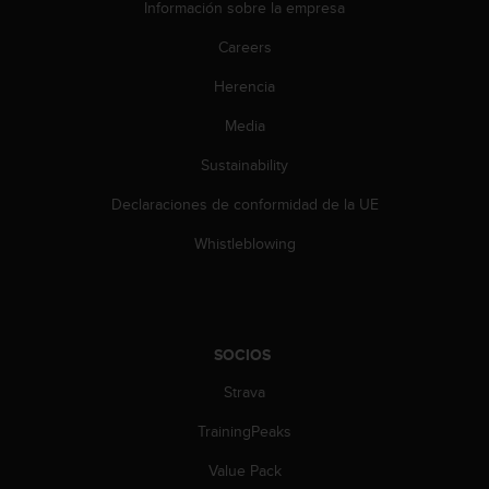
Información sobre la empresa
c
o
Careers
n
t
Herencia
e
n
Media
i
d
Sustainability
o
Declaraciones de conformidad de la UE
w
e
Whistleblowing
b
(
W
e
b
SOCIOS
C
o
Strava
n
t
TrainingPeaks
e
n
Value Pack