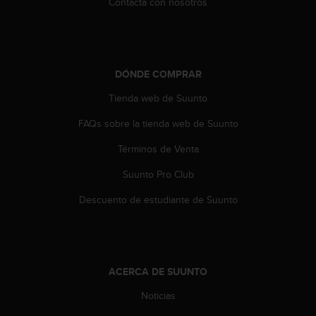
Contacta con nosotros
t
a
s
d
e
DÓNDE COMPRAR
a
c
Tienda web de Suunto
c
FAQs sobre la tienda web de Suunto
e
s
Términos de Venta
i
b
Suunto Pro Club
i
l
Descuento de estudiante de Suunto
i
d
a
d
p
ACERCA DE SUUNTO
a
r
Noticias
a