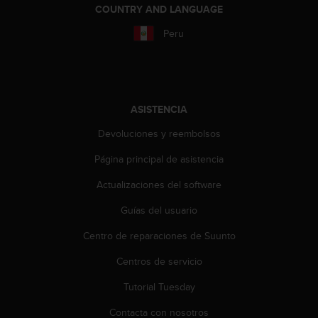
COUNTRY AND LANGUAGE
t
a
Peru
s
d
e
a
c
ASISTENCIA
c
e
Devoluciones y reembolsos
s
i
Página principal de asistencia
b
i
Actualizaciones del software
l
Guías del usuario
i
d
Centro de reparaciones de Suunto
a
d
Centros de servicio
p
a
Tutorial Tuesday
r
a
Contacta con nosotros