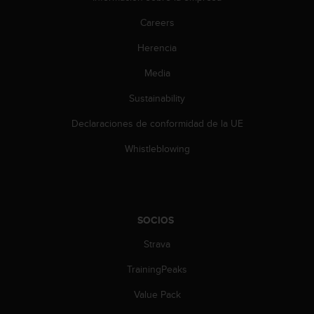
t
A
Careers
c
c
Herencia
e
s
Media
s
Sustainability
i
b
Declaraciones de conformidad de la UE
i
l
Whistleblowing
i
t
y
G
u
SOCIOS
i
d
Strava
e
l
TrainingPeaks
i
Value Pack
n
e