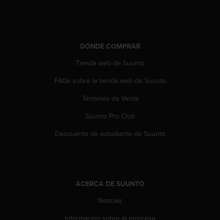
c
o
n
t
e
DÓNDE COMPRAR
n
Tienda web de Suunto
i
d
FAQs sobre la tienda web de Suunto
o
w
Términos de Venta
e
b
Suunto Pro Club
(
W
Descuento de estudiante de Suunto
e
b
C
o
n
ACERCA DE SUUNTO
t
Noticias
e
n
Información sobre la empresa