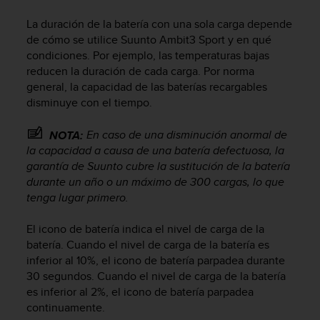
m
i
La duración de la batería con una sola carga depende
s
de cómo se utilice
Suunto Ambit3 Sport
y en qué
o
condiciones. Por ejemplo, las temperaturas bajas
d
reducen la duración de cada carga. Por norma
e
general, la capacidad de las baterías recargables
a
l
disminuye con el tiempo.
c
a
En caso de una disminución anormal de
NOTA:
n
la capacidad a causa de una batería defectuosa, la
z
garantía de Suunto cubre la sustitución de la batería
a
durante un año o un máximo de 300 cargas, lo que
r
tenga lugar primero.
e
l
El icono de batería indica el nivel de carga de la
n
batería. Cuando el nivel de carga de la batería es
i
v
inferior al 10%, el icono de batería parpadea durante
e
30 segundos. Cuando el nivel de carga de la batería
l
es inferior al 2%, el icono de batería parpadea
d
continuamente.
e