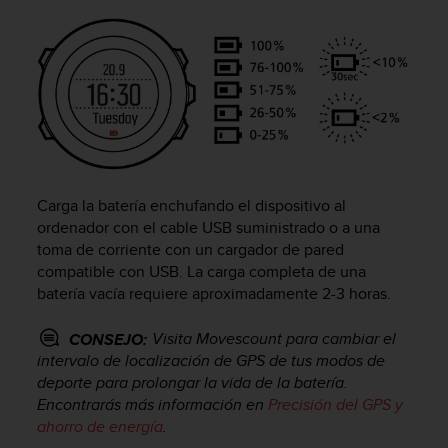
c
o
n
f
o
r
m
i
d
a
Carga la batería enchufando el dispositivo al
d
ordenador con el cable USB suministrado o a una
A
toma de corriente con un cargador de pared
A
compatible con USB. La carga completa de una
e
batería vacía requiere aproximadamente 2-3 horas.
n
e
s
Visita Movescount para cambiar el
CONSEJO:
t
intervalo de localización de GPS de tus modos de
e
deporte para prolongar la vida de la batería.
s
Encontrarás más información en
Precisión del GPS y
i
ahorro de energía
.
t