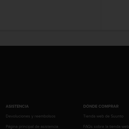
c
o
n
f
o
r
m
i
d
a
d
A
A
e
n
e
s
t
ASISTENCIA
DÓNDE COMPRAR
e
s
Devoluciones y reembolsos
Tienda web de Suunto
i
t
Página principal de asistencia
FAQs sobre la tienda we