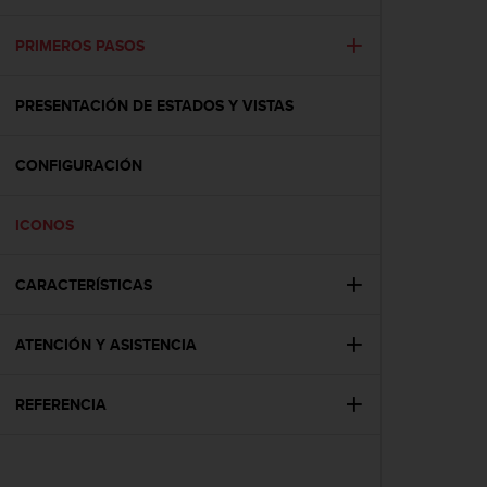
m
i
s
PRIMEROS PASOS
o
d
PRESENTACIÓN DE ESTADOS Y VISTAS
e
a
l
CONFIGURACIÓN
c
a
n
ICONOS
z
a
r
CARACTERÍSTICAS
e
l
ATENCIÓN Y ASISTENCIA
n
i
v
REFERENCIA
e
l
d
e