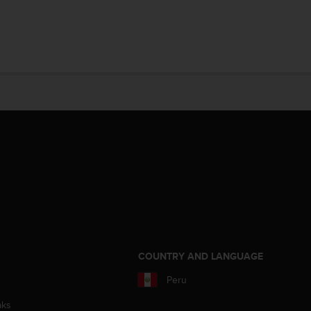
COUNTRY AND LANGUAGE
Peru
aks