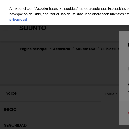
S
S
u
Al hacer clic en “Aceptar todas las cookies”, usted acepta que las cookies 
u
navegación del sitio, analizar el uso del mismo, y colaborar con nuestros e
privacidad
n
t
o
m
a
n
Página principal
Asistencia
Suunto D4f
Guía del usuario 
t
i
e
n
e
s
u
Índice
Inicio
Prime
c
o
m
INICIO
p
r
o
SEGURIDAD