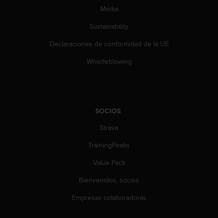
c
Media
o
Sustainability
n
t
Declaraciones de conformidad de la UE
a
c
Whistleblowing
t
o
c
o
n
SOCIOS
e
l
Strava
d
e
TrainingPeaks
p
Value Pack
a
r
Bienvenidos, socios
t
a
Empresas colaboradoras
m
e