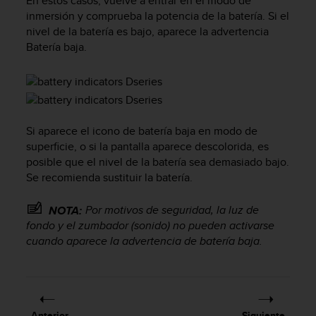
En estos casos, vuelve a entrar en el modo de
c
inmersión y comprueba la potencia de la batería. Si el
o
nivel de la batería es bajo, aparece la advertencia
n
Batería baja.
t
e
n
i
d
o
Si aparece el icono de batería baja en modo de
w
superficie, o si la pantalla aparece descolorida, es
e
posible que el nivel de la batería sea demasiado bajo.
b
(
Se recomienda sustituir la batería.
W
e
Por motivos de seguridad, la luz de
NOTA:
b
fondo y el zumbador (sonido) no pueden activarse
C
cuando aparece la advertencia de batería baja.
o
n
t
e
n
Anterior
Siguiente