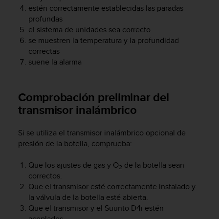
i
estén correctamente establecidas las paradas
o
profundas
w
el sistema de unidades sea correcto
e
se muestren la temperatura y la profundidad
b
correctas
d
e
suene la alarma
a
c
u
Comprobación preliminar del
e
transmisor inalámbrico
r
d
o
Si se utiliza el transmisor inalámbrico opcional de
c
presión de la botella, comprueba:
o
n
Que los ajustes de gas y O
de la botella sean
2
l
correctos.
a
Que el transmisor esté correctamente instalado y
s
la válvula de la botella esté abierta.
P
Que el transmisor y el
Suunto D4i
estén
a
u
acoplados.