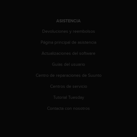
s
,
W
ASISTENCIA
C
A
Devoluciones y reembolsos
G
)
Página principal de asistencia
2
.
Actualizaciones del software
0
Guías del usuario
y
o
Centro de reparaciones de Suunto
t
r
Centros de servicio
a
s
Tutorial Tuesday
n
o
Contacta con nosotros
r
m
a
s