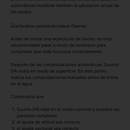
c
automáticas muestran también la saturación actual de
o
los tejidos.
n
f
o
r
Antes de iniciar una expedición de buceo, es muy
m
i
recomendable pasar a modo de inmersión para
d
comprobar que todo funciona correctamente.
a
d
Después de las comprobaciones automáticas,
Suunto
A
D4i
entra en modo de superficie. En este punto,
A
realiza tus comprobaciones manuales antes de entrar
e
en el agua.
n
e
Comprueba que:
s
t
e
Suunto D4i
esté en el modo correcto y muestre las
s
pantallas completas
i
el ajuste de altitud sea correcto
t
el ajuste personal sea correcto