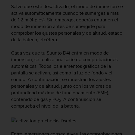
m
Salvo que esté desactivado, el modo de inmersión se
i
s
activa automáticamente cuando te sumerges a más
o
de 1,2 m (4 pies). Sin embargo, deberás entrar en el
d
modo de inmersión antes de sumergirte para
e
comprobar los ajustes personales y de altitud, estado
a
de la batería, etcétera.
l
c
Cada vez que tu
Suunto D4i
entra en modo de
a
inmersión, se realiza una serie de comprobaciones
n
automáticas. Todos los elementos gráficos de la
z
pantalla se activan, así como la luz de fondo y el
a
r
sonido. A continuación, se muestran los ajustes
e
personales y de altitud, junto con los valores de
l
profundidad máxima de funcionamiento (PMF),
n
contenido de gas y PO
. A continuación se
2
i
comprueba el nivel de la batería.
v
e
l
d
e
Entre inmersiones consecutivas, las comprobaciones