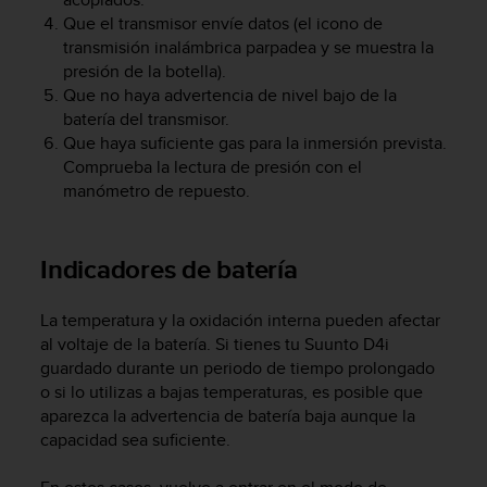
t
Que el transmisor envíe datos (el icono de
a
transmisión inalámbrica parpadea y se muestra la
s
presión de la botella).
d
Que no haya advertencia de nivel bajo de la
e
batería del transmisor.
a
Que haya suficiente gas para la inmersión prevista.
c
Comprueba la lectura de presión con el
c
manómetro de repuesto.
e
s
i
b
Indicadores de batería
i
l
La temperatura y la oxidación interna pueden afectar
i
al voltaje de la batería. Si tienes tu
Suunto D4i
d
guardado durante un periodo de tiempo prolongado
a
d
o si lo utilizas a bajas temperaturas, es posible que
p
aparezca la advertencia de batería baja aunque la
a
capacidad sea suficiente.
r
a