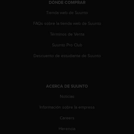
d
DÓNDE COMPRAR
e
Tienda web de Suunto
a
c
FAQs sobre la tienda web de Suunto
c
e
Términos de Venta
s
i
Suunto Pro Club
b
i
Descuento de estudiante de Suunto
l
i
d
a
d
ACERCA DE SUUNTO
.
Noticias
P
o
Información sobre la empresa
n
t
Careers
e
e
Herencia
n