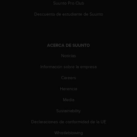
Suunto Pro Club
0
0
Descuento de estudiante de Suunto
(
l
l
a
m
ACERCA DE SUUNTO
a
d
Noticias
a
g
Información sobre la empresa
r
a
Careers
t
Herencia
u
i
Media
t
a
Sustainability
)
s
Declaraciones de conformidad de la UE
i
t
Whistleblowing