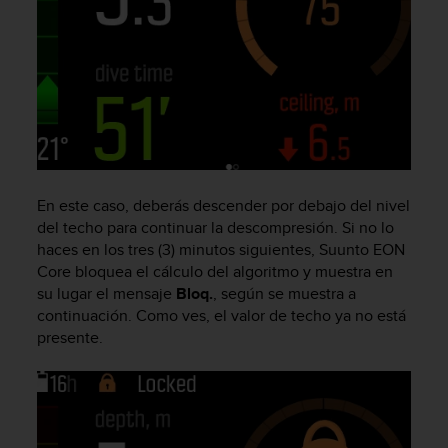
c
o
n
f
o
r
m
i
d
a
En este caso, deberás descender por debajo del nivel
d
del techo para continuar la descompresión. Si no lo
A
haces en los tres (3) minutos siguientes,
Suunto EON
A
Core
bloquea el cálculo del algoritmo y muestra en
e
su lugar el mensaje
Bloq.
, según se muestra a
n
e
continuación. Como ves, el valor de techo ya no está
s
presente.
t
e
s
i
t