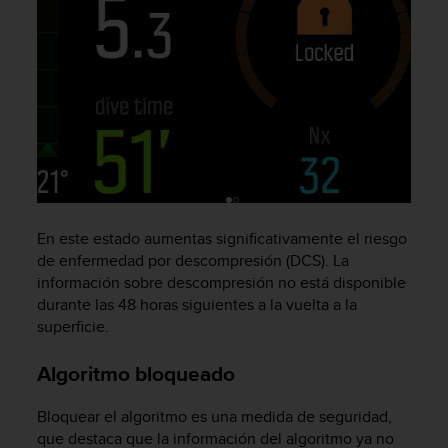
i
o
w
e
b
d
e
a
c
u
e
r
En este estado aumentas significativamente el riesgo
d
de enfermedad por descompresión (DCS). La
o
información sobre descompresión no está disponible
c
durante las 48 horas siguientes a la vuelta a la
o
superficie.
n
l
a
Algoritmo bloqueado
s
P
Bloquear el algoritmo es una medida de seguridad,
a
que destaca que la información del algoritmo ya no
u