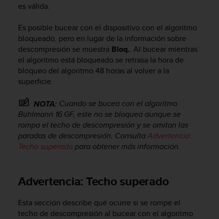
es válida.
t
a
Es posible bucear con el dispositivo con el algoritmo
s
d
bloqueado, pero en lugar de la información sobre
e
descompresión se muestra
Bloq.
. Al bucear mientras
a
el algoritmo está bloqueado se retrasa la hora de
c
bloqueo del algoritmo 48 horas al volver a la
c
superficie.
e
s
Cuando se bucea con el algoritmo
NOTA:
i
Bühlmann 16 GF, este no se bloquea aunque se
b
rompa el techo de descompresión y se omitan las
i
paradas de descompresión. Consulta
Advertencia:
l
i
Techo superado
para obtener más información.
d
a
d
Advertencia: Techo superado
p
a
Esta sección describe qué ocurre si se rompe el
r
techo de descompresión al bucear con el algoritmo
a