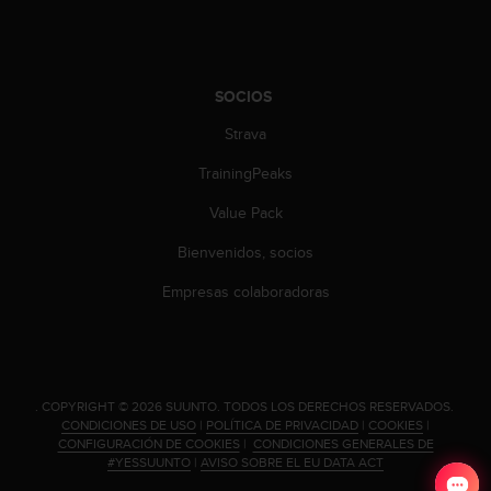
i
e
n
e
s
SOCIOS
a
Strava
l
g
TrainingPeaks
ú
n
Value Pack
p
r
Bienvenidos, socios
o
b
Empresas colaboradoras
l
e
m
a
p
.
COPYRIGHT © 2026 SUUNTO.
TODOS LOS DERECHOS RESERVADOS.
a
CONDICIONES DE USO
|
POLÍTICA DE PRIVACIDAD
|
COOKIES
|
r
CONFIGURACIÓN DE COOKIES
|
CONDICIONES GENERALES DE
#YESSUUNTO
|
AVISO SOBRE EL EU DATA ACT
a
a