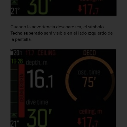
t
A
c
c
e
Cuando la advertencia desaparezca, el símbolo
s
Techo superado
será visible en el lado izquierdo de
s
la pantalla.
i
b
i
l
i
t
y
G
u
i
d
e
l
i
n
e