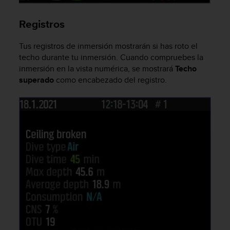
s
,
Registros
W
C
Tus registros de inmersión mostrarán si has roto el
A
techo durante tu inmersión. Cuando compruebes la
G
inmersión en la vista numérica, se mostrará
Techo
)
2
superado
como encabezado del registro.
.
0
y
o
t
r
a
s
n
o
r
m
a
s