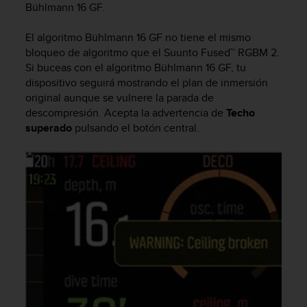
Bühlmann 16 GF.
c
o
n
El algoritmo Bühlmann 16 GF no tiene el mismo
t
bloqueo de algoritmo que el Suunto Fused™ RGBM 2.
e
Si buceas con el algoritmo Bühlmann 16 GF, tu
n
dispositivo seguirá mostrando el plan de inmersión
i
original aunque se vulnere la parada de
d
descompresión. Acepta la advertencia de
Techo
o
superado
pulsando el botón central.
w
e
b
(
W
e
b
C
o
n
t
e
n