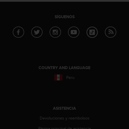
n
t
o
SÍGUENOS
d
e
S
e
r
v
i
c
i
COUNTRY AND LANGUAGE
o
a
Peru
l
C
l
i
e
ASISTENCIA
n
t
Devoluciones y reembolsos
e
Página principal de asistencia