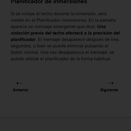
Planificador de inmersiones
c
o
Si se rompe el techo durante la inmersión, será
n
visible en el Planificador inmersiones. En la pantalla
t
aparece un mensaje emergente que dice:
Una
a
violación previa del techo afectará a la precisión del
c
planificador
. El mensaje desaparece después de tres
t
segundos, o bien se puede eliminar pulsando el
o
botón central. Una vez desaparezca el mensaje, se
c
o
puede utilizar el planificador de la forma habitual.
n
e
l
d
e
Anterior
Siguiente
p
a
r
t
a
m
e