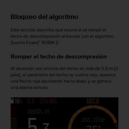
m
i
s
Bloqueo del algoritmo
o
d
e
Esta sección describe qué ocurre si se rompe el
a
techo de descompresión al bucear con el algoritmo
l
Suunto Fused™ RGBM 2.
c
a
Romper el techo de descompresión
n
z
Al ascender por encima del techo en más de 0,6 m (2
a
pies), el parámetro del techo se vuelve rojo, aparece
r
una flecha roja apuntando hacia abajo y se genera
e
l
una alarma sonora.
n
i
v
e
l
d
e