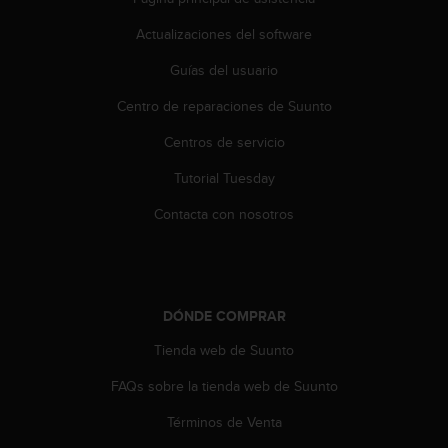
e
n
Actualizaciones del software
E
E
Guías del usuario
.
Centro de reparaciones de Suunto
U
U
Centros de servicio
.
Tutorial Tuesday
e
n
Contacta con nosotros
e
l
+
1
8
DÓNDE COMPRAR
5
5
Tienda web de Suunto
2
5
FAQs sobre la tienda web de Suunto
8
0
Términos de Venta
9