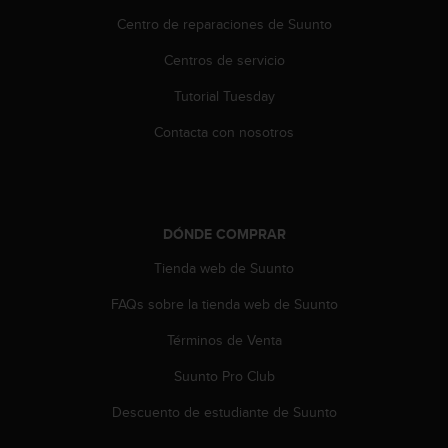
i
Centro de reparaciones de Suunto
o
w
Centros de servicio
e
b
Tutorial Tuesday
d
e
Contacta con nosotros
a
c
u
e
r
DÓNDE COMPRAR
d
o
Tienda web de Suunto
c
FAQs sobre la tienda web de Suunto
o
n
Términos de Venta
l
a
Suunto Pro Club
s
P
Descuento de estudiante de Suunto
a
u