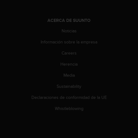
t
a
s
ACERCA DE SUUNTO
d
e
Noticias
a
Información sobre la empresa
c
c
Careers
e
s
Herencia
i
b
Media
i
l
Sustainability
i
Declaraciones de conformidad de la UE
d
a
Whistleblowing
d
p
a
r
a