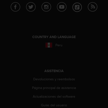
c
o
n
f
o
r
m
COUNTRY AND LANGUAGE
i
d
Peru
a
d
A
A
e
n
ASISTENCIA
e
Devoluciones y reembolsos
s
t
Página principal de asistencia
e
s
Actualizaciones del software
i
t
Guías del usuario