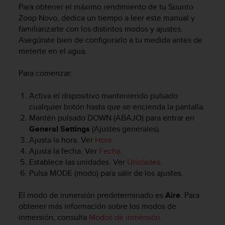
m
Para obtener el máximo rendimiento de tu
Suunto
i
Zoop Novo
, dedica un tiempo a leer este manual y
s
familiarizarte con los distintos modos y ajustes.
o
Asegúrate bien de configurarlo a tu medida antes de
d
meterte en el agua.
e
a
l
Para comenzar:
c
a
Activa el dispositivo manteniendo pulsado
n
cualquier botón hasta que se encienda la pantalla.
z
Mantén pulsado
DOWN
(ABAJO) para entrar en
a
General Settings
(Ajustes generales).
r
Ajusta la hora. Ver
Hora
.
e
Ajusta la fecha. Ver
Fecha
.
l
Establece las unidades. Ver
Unidades
.
n
i
Pulsa
MODE
(modo) para salir de los ajustes.
v
e
El modo de inmersión predeterminado es
Aire
. Para
l
obtener más información sobre los modos de
d
inmersión, consulta
Modos de inmersión
.
e