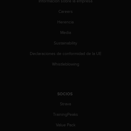
Información sobre la empresa
c
o
Careers
n
t
Herencia
e
n
Media
i
Sustainability
d
o
Declaraciones de conformidad de la UE
w
e
Whistleblowing
b
(
W
e
b
SOCIOS
C
o
Strava
n
t
TrainingPeaks
e
Value Pack
n