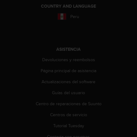
i
COUNTRY AND LANGUAGE
o
w
Peru
e
b
d
e
a
ASISTENCIA
c
u
Devoluciones y reembolsos
e
r
Página principal de asistencia
d
o
Actualizaciones del software
c
Guías del usuario
o
n
Centro de reparaciones de Suunto
l
a
Centros de servicio
s
P
Tutorial Tuesday
a
u
Contacta con nosotros