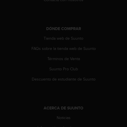
t
a
s
d
e
DÓNDE COMPRAR
a
Tienda web de Suunto
c
c
FAQs sobre la tienda web de Suunto
e
s
Términos de Venta
i
b
Suunto Pro Club
i
l
Descuento de estudiante de Suunto
i
d
a
d
p
ACERCA DE SUUNTO
a
Noticias
r
a