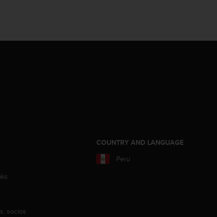
COUNTRY AND LANGUAGE
Peru
aks
s, socios