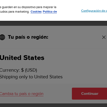
uscribete a nuestro boletín y obtén un 5% de descuento
| Fácil devoluci
se guarden en su dispositivo para mejorar la
Configuración de 
studios para marketing.
Cookies
Política de
Tu país o región:
United States
SUUNTO HELO2
ASISTENCIA
Currency: $ (USD)
Busca vídeos explicativos, pregunt
Shipping only to United States
artículos con tutoriales e informaci
asistencia técnica para Suunto Hel
Cambia tu país o región
Continuar