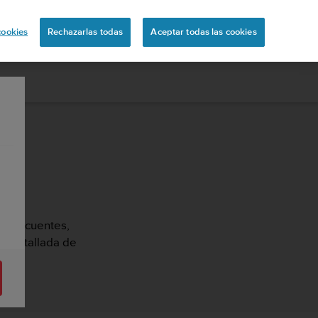
ón
cookies
Rechazarlas todas
Aceptar todas las cookies
as frecuentes,
ón detallada de
O2.