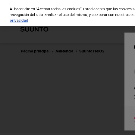
S
S
u
Al hacer clic en “Aceptar todas las cookies”, usted acepta que las cookies 
u
navegación del sitio, analizar el uso del mismo, y colaborar con nuestros e
privacidad
n
t
o
m
a
n
Página principal
Asistencia
Suunto HelO2
t
i
e
n
e
s
u
c
o
m
p
r
o