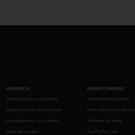
c
o
n
t
e
n
i
d
o
w
e
b
(
W
e
ASISTENCIA
DÓNDE COMPRAR
b
Devoluciones y reembolsos
Tienda web de Suunto
C
o
Página principal de asistencia
FAQs sobre la tienda we
n
t
Actualizaciones del software
Términos de Venta
e
n
Guías del usuario
Suunto Pro Club