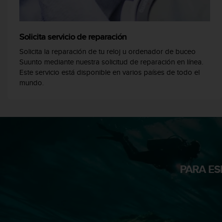
i
o
w
e
Solicita servicio de reparación
b
Solicita la reparación de tu reloj u ordenador de buceo
d
Suunto mediante nuestra solicitud de reparación en línea.
e
Este servicio está disponible en varios países de todo el
a
c
mundo.
u
e
r
d
o
c
o
n
PARA ES
l
a
s
P
a
u