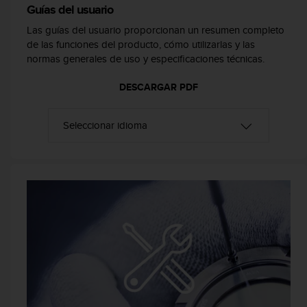
Guías del usuario
c
o
Las guías del usuario proporcionan un resumen completo
n
de las funciones del producto, cómo utilizarlas y las
f
normas generales de uso y especificaciones técnicas.
o
r
DESCARGAR PDF
m
i
d
a
d
A
A
e
n
e
s
t
e
s
i
t