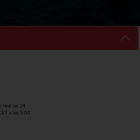
 real las 24
CET a las 9:00