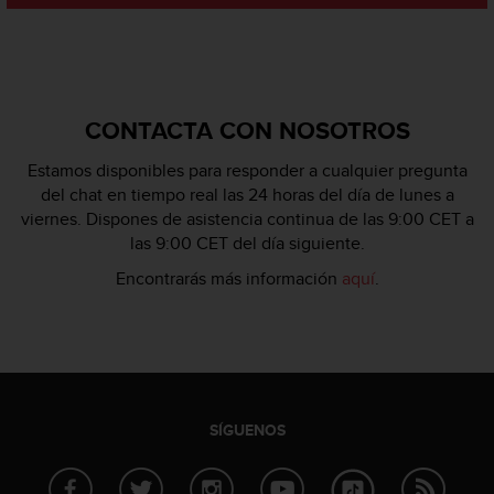
c
o
n
t
e
n
CONTACTA CON NOSOTROS
i
d
Estamos disponibles para responder a cualquier pregunta
o
del chat en tiempo real las 24 horas del día de lunes a
w
viernes. Dispones de asistencia continua de las 9:00 CET a
e
las 9:00 CET del día siguiente.
b
(
Encontrarás más información
aquí
.
W
e
b
C
o
n
t
SÍGUENOS
e
n