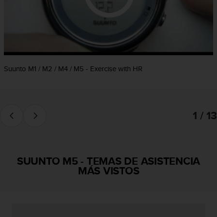
c
o
n
f
o
r
m
Suunto M1 / M2 / M4 / M5 - Exercise with HR
i
d
a
d
1 / 13
A
A
e
n
e
SUUNTO M5
-
TEMAS DE ASISTENCIA
s
MÁS VISTOS
t
e
s
i
t