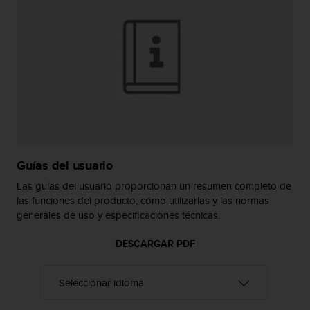
i
o
w
e
b
d
e
a
c
u
e
r
Guías del usuario
d
o
Las guías del usuario proporcionan un resumen completo de
c
las funciones del producto, cómo utilizarlas y las normas
o
generales de uso y especificaciones técnicas.
n
l
DESCARGAR PDF
a
s
P
a
u