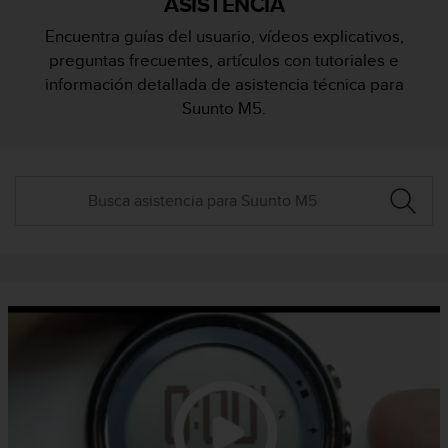
ASISTENCIA
m
i
Encuentra guías del usuario, vídeos explicativos,
s
preguntas frecuentes, artículos con tutoriales e
o
d
información detallada de asistencia técnica para
e
Suunto M5.
a
l
c
a
n
z
a
r
e
l
n
i
v
e
l
d
e