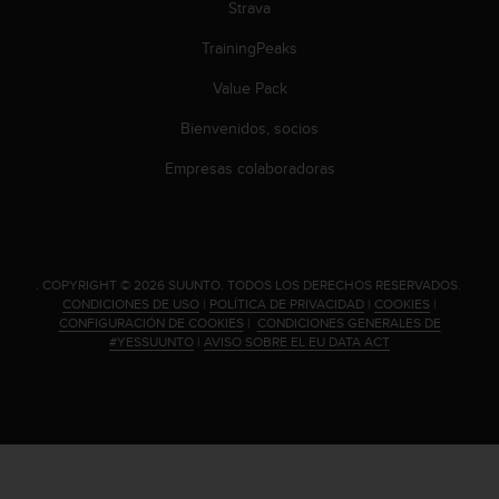
Strava
c
o
TrainingPeaks
n
t
Value Pack
a
Bienvenidos, socios
c
t
Empresas colaboradoras
o
c
o
n
e
.
COPYRIGHT © 2026 SUUNTO.
TODOS LOS DERECHOS RESERVADOS.
l
CONDICIONES DE USO
|
POLÍTICA DE PRIVACIDAD
|
COOKIES
|
d
CONFIGURACIÓN DE COOKIES
|
CONDICIONES GENERALES DE
e
#YESSUUNTO
|
AVISO SOBRE EL EU DATA ACT
p
a
r
t
a
m
e