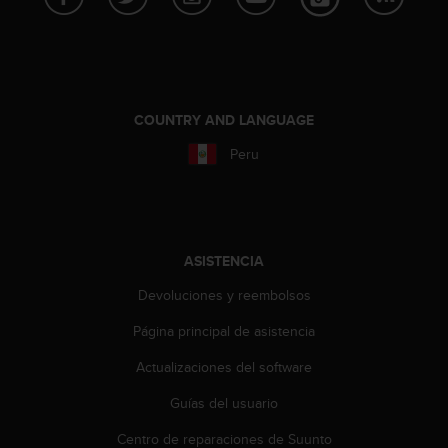
t
A
c
c
e
s
COUNTRY AND LANGUAGE
s
i
Peru
b
i
l
i
t
ASISTENCIA
y
G
Devoluciones y reembolsos
u
i
Página principal de asistencia
d
e
Actualizaciones del software
l
i
Guías del usuario
n
Centro de reparaciones de Suunto
e