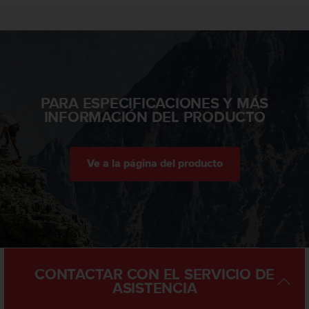
t
a
s
d
e
a
c
PARA ESPECIFICACIONES Y MÁS
c
INFORMACIÓN DEL PRODUCTO
e
s
i
b
Ve a la página del producto
i
l
i
d
a
d
p
CONTACTAR CON EL SERVICIO DE
a
ASISTENCIA
r
a