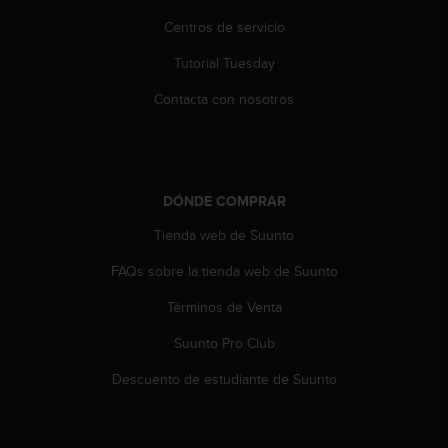
s
Centros de servicio
,
W
Tutorial Tuesday
C
A
Contacta con nosotros
G
)
2
.
0
DÓNDE COMPRAR
y
o
Tienda web de Suunto
t
FAQs sobre la tienda web de Suunto
r
a
Términos de Venta
s
n
Suunto Pro Club
o
r
Descuento de estudiante de Suunto
m
a
s