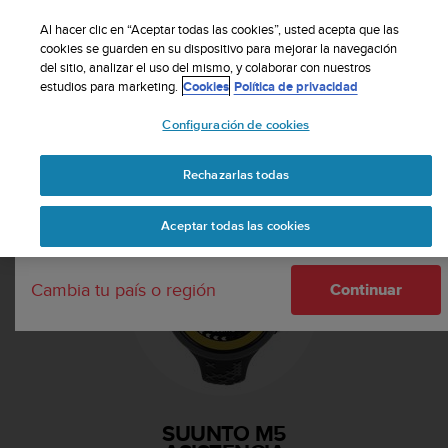
S
Suscribete a nuestro boletín y obtén un 5% de
u
Al hacer clic en “Aceptar todas las cookies”, usted acepta que las
descuento
| Fácil devolución
u
cookies se guarden en su dispositivo para mejorar la navegación
Tu país o región:
del sitio, analizar el uso del mismo, y colaborar con nuestros
n
estudios para marketing.
Cookies
Política de privacidad
t
o
Configuración de cookies
m
United States
a
Página principal
Asistencia
Suunto M5
n
Rechazarlas todas
Currency: $ (USD)
t
i
Shipping only to United States
Aceptar todas las cookies
e
n
e
Cambia tu país o región
s
Continuar
u
c
o
m
p
r
SUUNTO M5
o