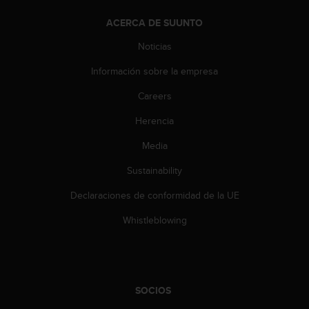
d
e
ACERCA DE SUUNTO
a
c
Noticias
c
Información sobre la empresa
e
s
Careers
i
b
Herencia
i
l
Media
i
d
Sustainability
a
Declaraciones de conformidad de la UE
d
.
Whistleblowing
P
o
n
t
e
SOCIOS
e
n