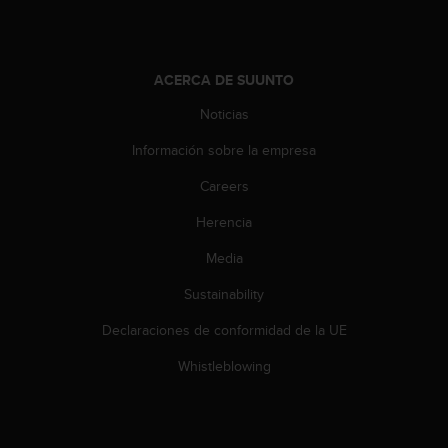
d
e
a
c
ACERCA DE SUUNTO
c
e
Noticias
s
i
Información sobre la empresa
b
i
Careers
l
Herencia
i
d
Media
a
d
Sustainability
.
P
Declaraciones de conformidad de la UE
o
n
Whistleblowing
t
e
e
n