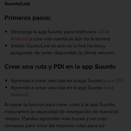
m
SuuntoLink
.
i
s
Primeros pasos:
o
d
e
Descarga la app Suunto para teléfonos
iOS
o
a
Android
y crea una cuenta (si aún no la tienes).
l
Instala SuuntoLink (si aún no lo has hecho) y
c
asegúrate de tener disponible la última versión.
a
n
z
Crear una ruta y PDI en la app Suunto
a
r
Aprende a crear una ruta en la app Suunto
para iOS
.
e
Aprende a crear una ruta en la app Suunto
para
l
n
Android
.
i
Al pasar la función para crear rutas a la app Suunto,
v
mejoramos la capacidad de navegación de nuestros
e
l
relojes. Puedes aprender más trucos y ver más
d
consejos para crear las mejores rutas para tus
e