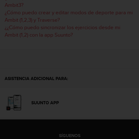
c
Ambit3?
o
¿Cómo puedo crear y editar modos de deporte para mi
n
Ambit (1,2,3) y Traverse?
t
¿¿Cómo puedo sincronizar los ejercicios desde mi
e
n
Ambit (1,2) con la app Suunto?
i
d
o
w
e
b
(
ASISTENCIA ADICIONAL PARA:
W
e
b
C
SUUNTO APP
o
n
t
e
n
SÍGUENOS