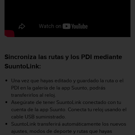
i
o
w
e
b
d
e
a
c
Sincroniza las rutas y los PDI mediante
u
e
SuuntoLink:
r
d
o
Una vez que hayas editado y guardado la ruta o el
c
PDI en la galería de la app Suunto, podrás
o
transferirlos al reloj.
n
Asegúrate de tener SuuntoLink conectado con tu
l
cuenta de la app Suunto. Conecta tu reloj usando el
a
s
cable USB suministrado.
P
SuuntoLink transferirá automáticamente los nuevos
a
ajustes, modos de deporte y rutas que hayas
u