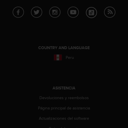
t
A
c
c
e
s
s
i
b
COUNTRY AND LANGUAGE
i
Peru
l
i
t
y
G
u
ASISTENCIA
i
d
Devoluciones y reembolsos
e
Página principal de asistencia
l
i
Actualizaciones del software
n
e