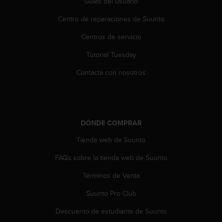
Guías del usuario
s
,
Centro de reparaciones de Suunto
W
C
Centros de servicio
A
Tutorial Tuesday
G
)
Contacta con nosotros
2
.
0
y
o
DÓNDE COMPRAR
t
r
Tienda web de Suunto
a
s
FAQs sobre la tienda web de Suunto
n
o
Términos de Venta
r
Suunto Pro Club
m
a
Descuento de estudiante de Suunto
s