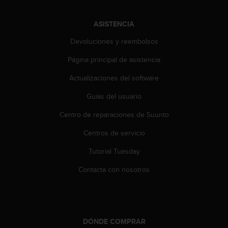
c
c
ASISTENCIA
e
d
Devoluciones y reembolsos
e
Página principal de asistencia
r
a
Actualizaciones del software
l
a
Guías del usuario
i
n
Centro de reparaciones de Suunto
f
o
Centros de servicio
r
Tutorial Tuesday
m
a
Contacta con nosotros
c
i
ó
n
c
DÓNDE COMPRAR
o