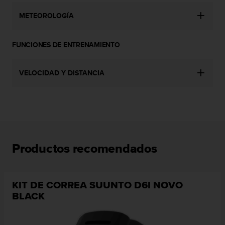
n
t
METEOROLOGÍA
o
d
FUNCIONES DE ENTRENAMIENTO
e
S
e
VELOCIDAD Y DISTANCIA
r
v
i
c
i
o
a
l
Productos recomendados
C
l
i
KIT DE CORREA SUUNTO D6I NOVO
e
BLACK
n
t
e