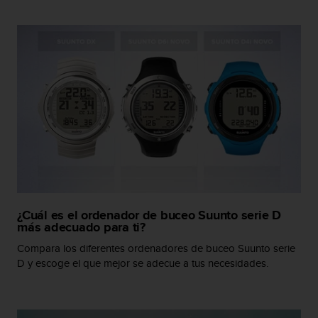
i
o
w
e
b
d
e
a
c
u
e
r
d
o
c
¿Cuál es el ordenador de buceo Suunto serie D
o
más adecuado para ti?
n
l
Compara los diferentes ordenadores de buceo Suunto serie
a
D y escoge el que mejor se adecue a tus necesidades.
s
P
a
u