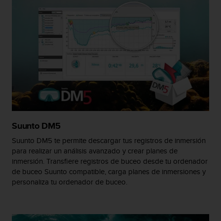
t
a
s
d
e
a
c
c
e
s
i
b
Suunto DM5
i
l
Suunto DM5 te permite descargar tus registros de inmersión
i
para realizar un análisis avanzado y crear planes de
d
inmersión. Transfiere registros de buceo desde tu ordenador
a
de buceo Suunto compatible, carga planes de inmersiones y
d
personaliza tu ordenador de buceo.
p
a
r
a