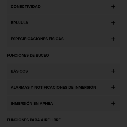
c
CONECTIVIDAD
o
n
t
BRÚJULA
a
c
t
ESPECIFICACIONES FÍSICAS
o
c
FUNCIONES DE BUCEO
o
n
e
BÁSICOS
l
d
e
ALARMAS Y NOTIFICACIONES DE INMERSIÓN
p
a
r
INMERSIÓN EN APNEA
t
a
m
FUNCIONES PARA AIRE LIBRE
e