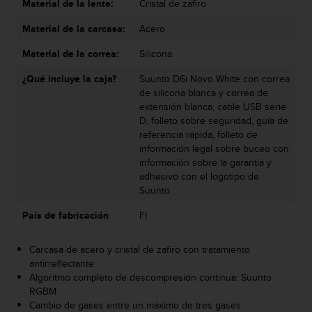
Material de la lente:
Cristal de zafiro
s
,
Material de la carcasa:
Acero
W
C
Material de la correa:
Silicona
A
¿Qué incluye la caja?
Suunto D6i Novo White con correa
G
de silicona blanca y correa de
)
extensión blanca, cable USB serie
2
D, folleto sobre seguridad, guía de
.
referencia rápida, folleto de
0
información legal sobre buceo con
y
información sobre la garantía y
o
adhesivo con el logotipo de
t
Suunto
r
a
País de fabricación
FI
s
n
o
Carcasa de acero y cristal de zafiro con tratamiento
r
antirreflectante
m
Algoritmo completo de descompresión continua: Suunto
a
RGBM
s
Cambio de gases entre un máximo de tres gases