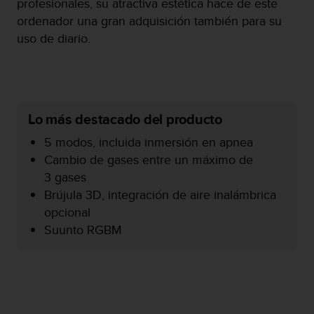
profesionales, su atractiva estética hace de este
c
ordenador una gran adquisición también para su
o
uso de diario.
n
f
o
r
m
i
Lo más destacado del producto
d
a
5 modos, incluida inmersión en apnea
d
Cambio de gases entre un máximo de
A
3 gases
A
e
Brújula 3D, integración de aire inalámbrica
n
opcional
e
Suunto RGBM
s
t
e
s
i
t