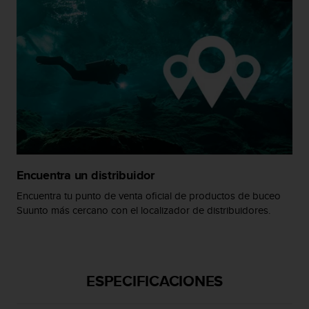
c
o
n
t
e
n
i
d
o
w
e
b
(
Encuentra un distribuidor
W
Encuentra tu punto de venta oficial de productos de buceo
e
Suunto más cercano con el localizador de distribuidores.
b
C
o
n
t
ESPECIFICACIONES
e
n