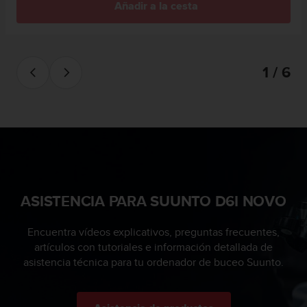
Añadir a la cesta
0
0
(
l
l
1 / 6
a
m
a
d
a
g
r
a
t
ASISTENCIA PARA SUUNTO D6I NOVO
u
i
t
Encuentra vídeos explicativos, preguntas frecuentes,
a
artículos con tutoriales e información detallada de
)
asistencia técnica para tu ordenador de buceo Suunto.
s
i
t