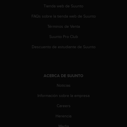
n
Tienda web de Suunto
t
e
FAQs sobre la tienda web de Suunto
n
i
Términos de Venta
d
Suunto Pro Club
a
e
Descuento de estudiante de Suunto
n
e
s
t
e
ACERCA DE SUUNTO
s
i
Noticias
t
i
Información sobre la empresa
o
w
Careers
e
Herencia
b
.
Media