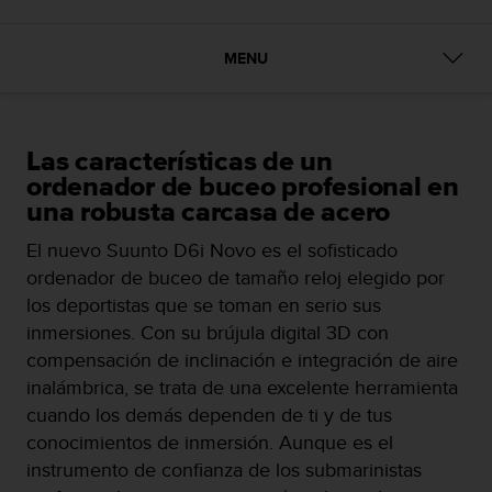
m
i
s
MENU
o
d
e
a
l
Las características de un
c
ordenador de buceo profesional en
a
una robusta carcasa de acero
n
z
El nuevo Suunto D6i Novo es el sofisticado
a
ordenador de buceo de tamaño reloj elegido por
r
los deportistas que se toman en serio sus
e
inmersiones. Con su brújula digital 3D con
l
n
compensación de inclinación e integración de aire
i
inalámbrica, se trata de una excelente herramienta
v
cuando los demás dependen de ti y de tus
e
conocimientos de inmersión. Aunque es el
l
d
instrumento de confianza de los submarinistas
e