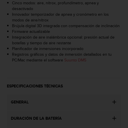
d
Cinco modos: aire, nítrox, profundímetro, apnea y
e
desactivado
a
Innovador temporizador de apnea y cronómetro en los
c
modos de aire/nítrox
c
Brújula digital 3D integrada con compensación de inclinación
e
Firmware actualizable
s
Integración de aire inalámbrica opcional: presión actual de
i
botellas y tiempo de aire restante
b
Planificador de inmersiones incorporado
i
Registros gráficos y datos de inmersión detallados en tu
l
PC/Mac mediante el software
Suunto DM5
i
d
a
d
ESPECIFICACIONES TÉCNICAS
.
P
o
GENERAL
n
t
e
DURACIÓN DE LA BATERÍA
e
n