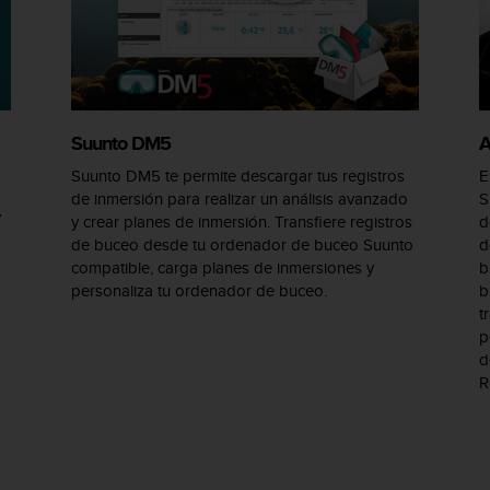
Suunto DM5
A
Suunto DM5 te permite descargar tus registros
E
de inmersión para realizar un análisis avanzado
S
y
y crear planes de inmersión. Transfiere registros
d
de buceo desde tu ordenador de buceo Suunto
d
compatible, carga planes de inmersiones y
b
personaliza tu ordenador de buceo.
b
t
p
d
R