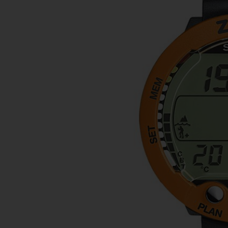
m
i
s
o
d
e
a
l
c
a
n
z
a
r
e
l
n
i
v
e
l
d
e