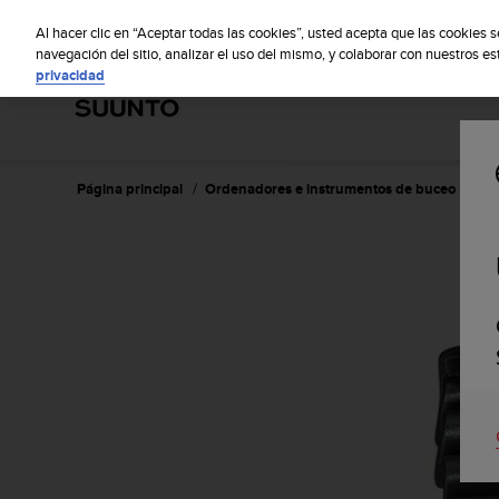
S
S
u
Al hacer clic en “Aceptar todas las cookies”, usted acepta que las cookies 
u
navegación del sitio, analizar el uso del mismo, y colaborar con nuestros e
privacidad
n
t
o
m
a
n
Página principal
Ordenadores e instrumentos de buceo
Su
t
i
e
n
e
s
u
c
o
m
p
r
o