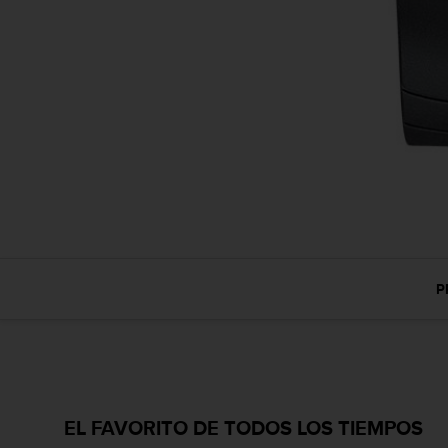
c
o
n
f
o
r
m
i
d
a
d
A
A
e
P
n
e
s
t
e
s
i
EL FAVORITO DE TODOS LOS TIEMPOS
t