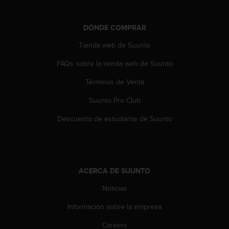
c
c
DÓNDE COMPRAR
e
d
Tienda web de Suunto
e
r
FAQs sobre la tienda web de Suunto
a
l
Términos de Venta
a
Suunto Pro Club
i
n
Descuento de estudiante de Suunto
f
o
r
m
a
ACERCA DE SUUNTO
c
i
Noticias
ó
n
Información sobre la empresa
c
o
Careers