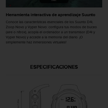
c
o
n
Herramienta interactiva de aprendizaje Suunto
t
e
Conoce las características esenciales de los Suunto D4i,
n
Zoop Novo y Vyper Novo: configura tus modos de buceo
i
(aire o nítrox), acopla el ordenador a un transmisor (D4i y
d
Vyper Novo) y accede a la memoria del diario. ¡O
o
simplemente haz inmersiones virtuales!
w
e
b
(
W
ESPECIFICACIONES
e
b
C
o
n
t
e
n