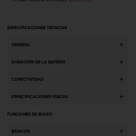
d
e
a
c
c
ESPECIFICACIONES TÉCNICAS
e
s
i
GENERAL
b
i
DURACIÓN DE LA BATERÍA
l
i
d
CONECTIVIDAD
a
d
.
ESPECIFICACIONES FÍSICAS
P
o
n
FUNCIONES DE BUCEO
t
e
e
BÁSICOS
n