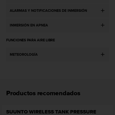
c
o
ALARMAS Y NOTIFICACIONES DE INMERSIÓN
n
t
a
INMERSIÓN EN APNEA
c
t
FUNCIONES PARA AIRE LIBRE
o
c
o
METEOROLOGÍA
n
e
l
d
e
p
a
r
Productos recomendados
t
a
m
SUUNTO WIRELESS TANK PRESSURE
e