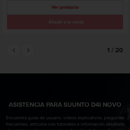
e
n
Ver producto
E
E
Añadir a la cesta
.
U
U
.
1 / 20
e
n
e
l
+
1
8
5
5
ASISTENCIA PARA SUUNTO D4I NOVO
2
5
8
Encuentra guías de usuario, vídeos explicativos, preguntas
0
frecuentes, artículos con tutoriales e información detallada
9