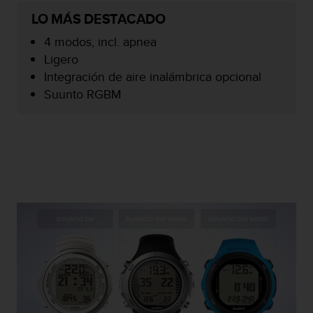
c
LO MÁS DESTACADO
o
n
4 modos, incl. apnea
f
Ligero
o
Integración de aire inalámbrica opcional
r
Suunto RGBM
m
i
d
a
d
A
A
e
n
e
s
t
e
s
i
t