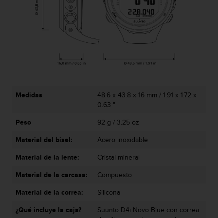
t
A
c
c
e
s
s
i
b
i
Medidas
48.6 x 43.8 x 16 mm / 1.91 x 1.72 x
l
0.63 "
i
t
Peso
92 g / 3.25 oz
y
G
Material del bisel:
Acero inoxidable
u
i
Material de la lente:
Cristal mineral
d
Material de la carcasa:
Compuesto
e
l
Material de la correa:
Silicona
i
n
¿Qué incluye la caja?
Suunto D4i Novo Blue con correa
e