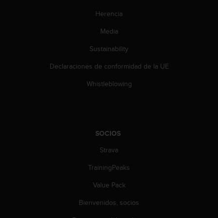
n
Herencia
t
e
Media
n
i
Sustainability
d
a
Declaraciones de conformidad de la UE
e
n
Whistleblowing
e
s
t
e
s
SOCIOS
i
Strava
t
i
TrainingPeaks
o
w
Value Pack
e
b
Bienvenidos, socios
.