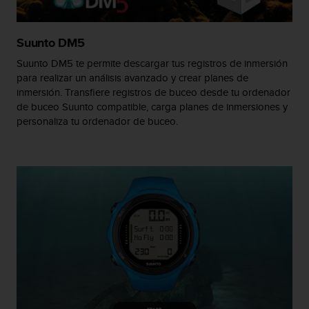
t
a
s
Suunto DM5
d
Suunto DM5 te permite descargar tus registros de inmersión
e
para realizar un análisis avanzado y crear planes de
a
inmersión. Transfiere registros de buceo desde tu ordenador
c
de buceo Suunto compatible, carga planes de inmersiones y
c
personaliza tu ordenador de buceo.
e
s
i
b
i
l
i
d
a
d
p
a
r
a