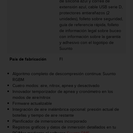
de silicona azul y correa de
s
extensión azul, cable USB serie D,
,
protectores antiarañazos (2
W
unidades), folleto sobre seguridad,
C
guía de referencia rápida, folleto
A
de información legal sobre buceo
G
con información sobre la garantía
)
y adhesivo con el logotipo de
2
Suunto
.
0
País de fabricación
FI
y
o
Algoritmo completo de descompresión continua: Suunto
t
RGBM
r
Cuatro modos: aire, nítrox, apnea y desactivado
a
Innovador temporizador de apnea y cronómetro en los
s
modos de aire/nítrox
n
Firmware actualizable
o
Integración de aire inalámbrica opcional: presión actual de
r
botellas y tiempo de aire restante
m
Planificador de inmersiones incorporado
a
Registros gráficos y datos de inmersión detallados en tu
s
PC/Mac mediante el software
Suunto DM5