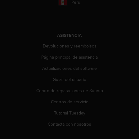
i
Peru
e
n
e
s
a
ASISTENCIA
l
g
Devoluciones y reembolsos
ú
Página principal de asistencia
n
p
Actualizaciones del software
r
o
Guías del usuario
b
l
Centro de reparaciones de Suunto
e
m
Centros de servicio
a
Tutorial Tuesday
p
a
Contacta con nosotros
r
a
a