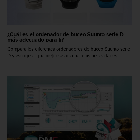
i
o
w
e
b
d
¿Cuál es el ordenador de buceo Suunto serie D
más adecuado para ti?
e
a
Compara los diferentes ordenadores de buceo Suunto serie
c
D y escoge el que mejor se adecue a tus necesidades.
u
e
r
d
o
c
o
n
l
a
s
P
a
u