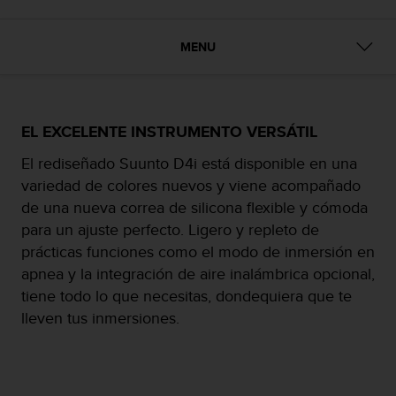
m
i
s
MENU
o
d
e
a
l
EL EXCELENTE INSTRUMENTO VERSÁTIL
c
a
El rediseñado Suunto D4i está disponible en una
n
variedad de colores nuevos y viene acompañado
z
de una nueva correa de silicona flexible y cómoda
a
para un ajuste perfecto. Ligero y repleto de
r
e
prácticas funciones como el modo de inmersión en
l
apnea y la integración de aire inalámbrica opcional,
n
tiene todo lo que necesitas, dondequiera que te
i
lleven tus inmersiones.
v
e
l
d
e