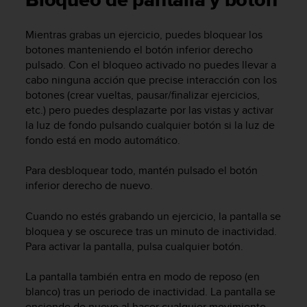
Bloqueo de pantalla y botón
m
i
s
Mientras grabas un ejercicio, puedes bloquear los
o
botones manteniendo el botón inferior derecho
d
pulsado. Con el bloqueo activado no puedes llevar a
e
cabo ninguna acción que precise interacción con los
a
botones (crear vueltas, pausar/finalizar ejercicios,
l
etc.) pero puedes desplazarte por las vistas y activar
c
la luz de fondo pulsando cualquier botón si la luz de
a
n
fondo está en modo automático.
z
a
Para desbloquear todo, mantén pulsado el botón
r
inferior derecho de nuevo.
e
l
Cuando no estés grabando un ejercicio, la pantalla se
n
bloquea y se oscurece tras un minuto de inactividad.
i
Para activar la pantalla, pulsa cualquier botón.
v
e
l
La pantalla también entra en modo de reposo (en
d
blanco) tras un periodo de inactividad. La pantalla se
e
enciende de nuevo al hacer cualquier movimiento.