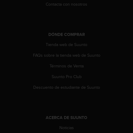
Contacta con nosotros
t
a
s
d
e
DÓNDE COMPRAR
a
c
Tienda web de Suunto
c
e
FAQs sobre la tienda web de Suunto
s
i
Términos de Venta
b
i
Suunto Pro Club
l
Descuento de estudiante de Suunto
i
d
a
d
p
ACERCA DE SUUNTO
a
r
Noticias
a