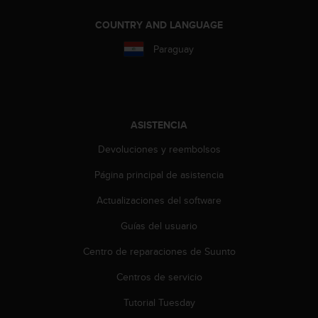
i
o
COUNTRY AND LANGUAGE
w
e
Paraguay
b
d
e
a
c
ASISTENCIA
u
e
Devoluciones y reembolsos
r
d
Página principal de asistencia
o
Actualizaciones del software
c
o
Guías del usuario
n
l
Centro de reparaciones de Suunto
a
s
Centros de servicio
P
a
Tutorial Tuesday
u