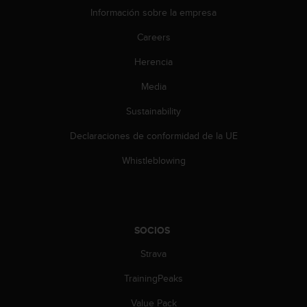
c
Información sobre la empresa
o
n
Careers
t
e
Herencia
n
Media
i
d
Sustainability
o
w
Declaraciones de conformidad de la UE
e
b
Whistleblowing
(
W
e
b
C
SOCIOS
o
n
Strava
t
TrainingPeaks
e
n
Value Pack