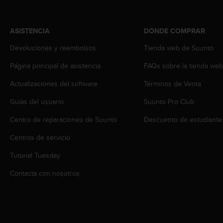
s
,
W
ASISTENCIA
DÓNDE COMPRAR
C
A
Devoluciones y reembolsos
Tienda web de Suunto
G
Página principal de asistencia
FAQs sobre la tienda we
)
2
Actualizaciones del software
Términos de Venta
.
0
Guías del usuario
Suunto Pro Club
y
o
Centro de reparaciones de Suunto
Descuento de estudiante
t
r
Centros de servicio
a
Tutorial Tuesday
s
n
Contacta con nosotros
o
r
m
a
s