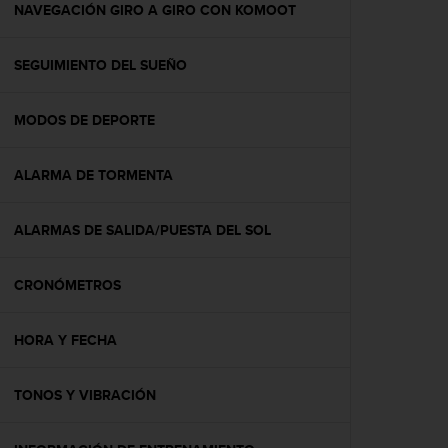
c
NAVEGACIÓN GIRO A GIRO CON KOMOOT
o
n
SEGUIMIENTO DEL SUEÑO
t
e
n
MODOS DE DEPORTE
i
d
o
ALARMA DE TORMENTA
w
e
b
ALARMAS DE SALIDA/PUESTA DEL SOL
(
W
CRONÓMETROS
e
b
C
HORA Y FECHA
o
n
t
TONOS Y VIBRACIÓN
e
n