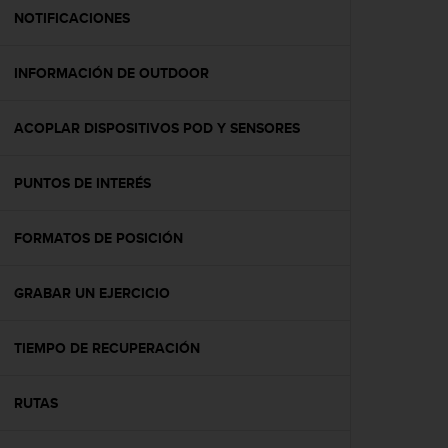
t
NOTIFICACIONES
a
s
INFORMACIÓN DE OUTDOOR
d
e
a
ACOPLAR DISPOSITIVOS POD Y SENSORES
c
c
e
PUNTOS DE INTERÉS
s
i
b
FORMATOS DE POSICIÓN
i
l
GRABAR UN EJERCICIO
i
d
a
TIEMPO DE RECUPERACIÓN
d
p
a
RUTAS
r
a