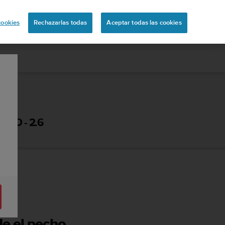
ón
cookies
Rechazarlas todas
Aceptar todas las cookies
IO - 2.6
de el pecho