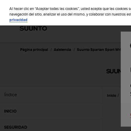
S
S
u
Al hacer clic en “Aceptar todas las cookies”, usted acepta que las cookies 
u
navegación del sitio, analizar el uso del mismo, y colaborar con nuestros e
privacidad
n
t
o
m
a
n
Página principal
Asistencia
Suunto Spartan Sport Wrist HR
t
i
e
SUUNTO 
n
e
s
u
Índice
Inicio
Caract
c
o
m
INICIO
p
r
o
SEGURIDAD