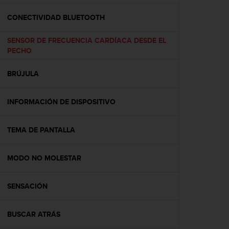
c
o
CONECTIVIDAD BLUETOOTH
n
f
SENSOR DE FRECUENCIA CARDÍACA DESDE EL
o
PECHO
r
m
BRÚJULA
i
d
a
INFORMACIÓN DE DISPOSITIVO
d
A
A
TEMA DE PANTALLA
e
n
MODO NO MOLESTAR
e
s
t
SENSACIÓN
e
s
i
BUSCAR ATRÁS
t