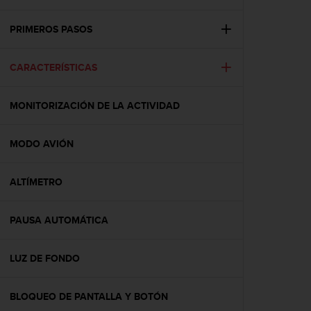
m
i
s
PRIMEROS PASOS
o
d
CARACTERÍSTICAS
e
a
l
MONITORIZACIÓN DE LA ACTIVIDAD
c
a
n
MODO AVIÓN
z
a
r
ALTÍMETRO
e
l
PAUSA AUTOMÁTICA
n
i
v
LUZ DE FONDO
e
l
d
BLOQUEO DE PANTALLA Y BOTÓN
e