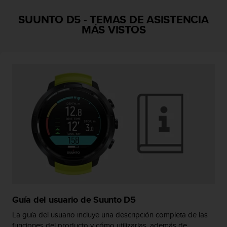
i
o
SUUNTO D5
-
TEMAS DE ASISTENCIA
w
MÁS VISTOS
e
b
d
e
a
c
u
e
r
d
o
c
o
n
l
a
s
Guía del usuario de Suunto D5
P
La guía del usuario incluye una descripción completa de las
a
funciones del producto y cómo utilizarlas, además de
u