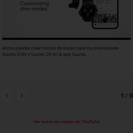
c
o
n
f
o
r
m
i
Ahora puedes crear modos de buceo para los ordenadores
d
Suunto EON y Suunto D5 en la app Suunto.
a
d
A
A
e
n
e
1 / 9
s
t
e
s
Ver todos los vídeos en YouTube
i
t