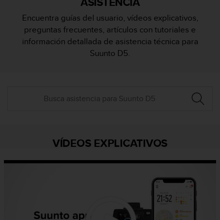
ASISTENCIA
m
i
Encuentra guías del usuario, vídeos explicativos,
s
preguntas frecuentes, artículos con tutoriales e
o
d
información detallada de asistencia técnica para
e
Suunto D5.
a
l
c
a
n
z
a
r
e
VÍDEOS EXPLICATIVOS
l
n
i
v
e
l
d
e