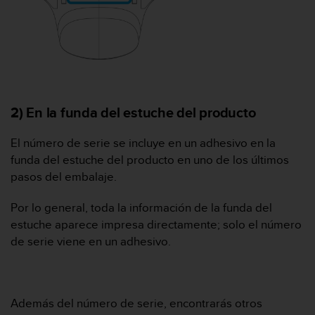
s
,
W
C
A
G
)
2
2) En la funda del estuche del producto
.
0
El número de serie se incluye en un adhesivo en la
y
funda del estuche del producto en uno de los últimos
o
pasos del embalaje.
t
r
Por lo general, toda la información de la funda del
a
s
estuche aparece impresa directamente; solo el número
n
de serie viene en un adhesivo.
o
r
m
a
Además del número de serie, encontrarás otros
s