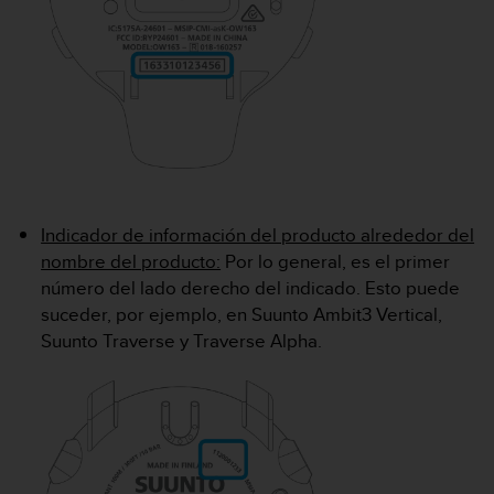
t
a
s
d
e
a
c
c
e
s
Indicador de información del producto alrededor del
i
nombre del producto:
Por lo general, es el primer
b
i
número del lado derecho del indicado. Esto puede
l
suceder, por ejemplo, en Suunto Ambit3 Vertical,
i
Suunto Traverse y Traverse Alpha.
d
a
d
p
a
r
a