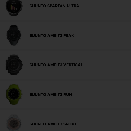
e
SUUNTO SPARTAN ULTRA
n
E
E
.
SUUNTO AMBIT3 PEAK
U
U
.
e
n
e
SUUNTO AMBIT3 VERTICAL
l
+
1
8
5
SUUNTO AMBIT3 RUN
5
2
5
8
0
SUUNTO AMBIT3 SPORT
9