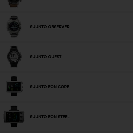
c
c
e
d
SUUNTO OBSERVER
e
r
a
l
a
SUUNTO QUEST
i
n
f
o
r
SUUNTO EON CORE
m
a
c
i
ó
SUUNTO EON STEEL
n
c
o