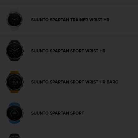
n
t
o
SUUNTO SPARTAN TRAINER WRIST HR
d
e
S
e
r
SUUNTO SPARTAN SPORT WRIST HR
v
i
c
i
o
SUUNTO SPARTAN SPORT WRIST HR BARO
a
l
C
l
i
SUUNTO SPARTAN SPORT
e
n
t
e