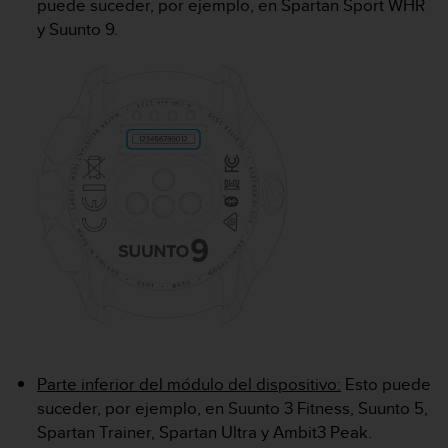
puede suceder, por ejemplo, en Spartan Sport WHR
c
y Suunto 9.
o
n
f
o
r
m
i
d
a
d
A
A
e
n
e
s
t
e
Parte inferior del módulo del dispositivo:
Esto puede
s
suceder, por ejemplo, en Suunto 3 Fitness, Suunto 5,
i
Spartan Trainer, Spartan Ultra y Ambit3 Peak.
t