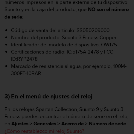
números impresos en la parte externa de tu dispositivo
d
e
Suunto y en la caja del producto, que
NO son el número
a
de serie
:
c
c
Código de venta del artículo: SS050209000
e
Nombre del producto: Suunto 3 Fitness Copper
s
i
Identificador del modelo de dispositivo: OW175
b
Certificaciones de radio: IC:5175A-2478 y FCC
i
ID:RYP2478
l
Marcado de resistencia al agua, por ejemplo, 100M-
i
300FT-10BAR
d
a
d
.
3) En el menú de ajustes del reloj
P
o
En los relojes Spartan Collection, Suunto 9 y Suunto 3
n
t
Fitness puedes encontrar el número de serie en el reloj
e
en
Ajustes > Generales > Acerca de > Número de serie
...
e
¿Cómo restablezco mi reloj Suunto?
n