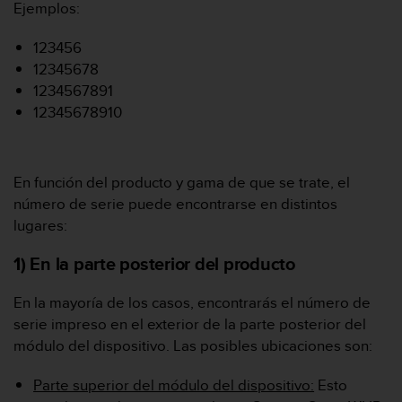
m
Ejemplos:
i
s
123456
o
12345678
d
1234567891
e
a
12345678910
l
c
a
n
En función del producto y gama de que se trate, el
z
número de serie puede encontrarse en distintos
a
lugares:
r
e
1) En la parte posterior del producto
l
n
En la mayoría de los casos, encontrarás el número de
i
serie impreso en el exterior de la parte posterior del
v
e
módulo del dispositivo. Las posibles ubicaciones son:
l
d
Parte superior del módulo del dispositivo:
Esto
e