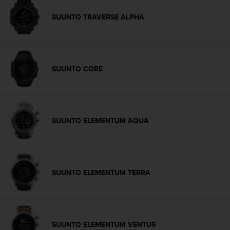
i
e
SUUNTO TRAVERSE ALPHA
n
e
s
a
l
SUUNTO CORE
g
ú
n
p
r
SUUNTO ELEMENTUM AQUA
o
b
l
e
m
SUUNTO ELEMENTUM TERRA
a
p
a
r
a
SUUNTO ELEMENTUM VENTUS
a