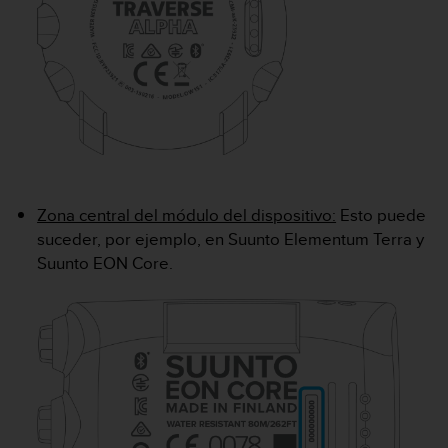
c
o
n
t
e
n
i
d
o
w
e
Zona central del módulo del dispositivo:
Esto puede
b
suceder, por ejemplo, en Suunto Elementum Terra y
(
Suunto EON Core.
W
e
b
C
o
n
t
e
n