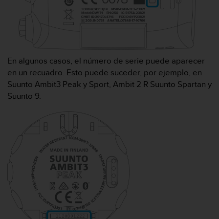
t
A
c
c
e
s
s
En algunos casos, el número de serie puede aparecer
i
en un recuadro. Esto puede suceder, por ejemplo, en
b
Suunto Ambit3 Peak y Sport, Ambit 2 R Suunto Spartan y
i
Suunto 9.
l
i
t
y
G
u
i
d
e
l
i
n
e