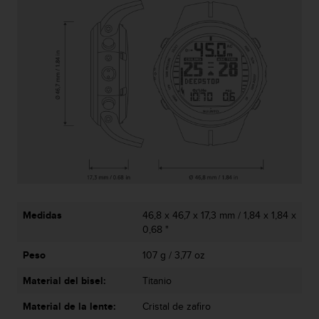
t
A
c
c
e
s
s
i
b
i
l
i
t
y
G
u
Medidas
46,8 x 46,7 x 17,3 mm / 1,84 x 1,84 x
i
0,68 "
d
Peso
107 g / 3,77 oz
e
l
Material del bisel:
Titanio
i
n
Material de la lente:
Cristal de zafiro
e