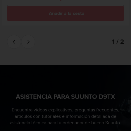
0
0
Añadir a la cesta
(
l
l
a
m
1 / 2
a
d
a
g
r
a
t
u
i
ASISTENCIA PARA SUUNTO D9TX
t
a
)
Encuentra vídeos explicativos, preguntas frecuentes,
s
artículos con tutoriales e información detallada de
i
asistencia técnica para tu ordenador de buceo Suunto.
t