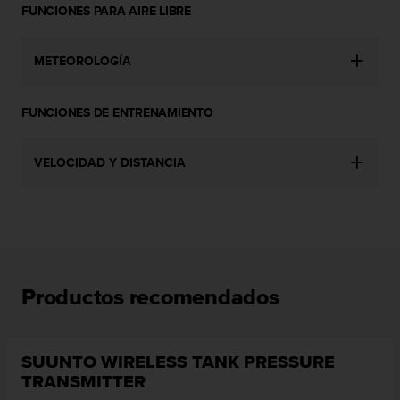
n
FUNCIONES PARA AIRE LIBRE
t
o
METEOROLOGÍA
d
e
S
FUNCIONES DE ENTRENAMIENTO
e
r
v
VELOCIDAD Y DISTANCIA
i
c
i
o
a
l
C
Productos recomendados
l
i
e
n
SUUNTO WIRELESS TANK PRESSURE
t
TRANSMITTER
e