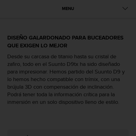
m
i
MENU
s
o
d
e
a
DISEÑO GALARDONADO PARA BUCEADORES
l
QUE EXIGEN LO MEJOR
c
a
Desde su carcasa de titanio hasta su cristal de
n
zafiro, todo en el Suunto D9tx ha sido diseñado
z
para impresionar. Hemos partido del Suunto D9 y
a
lo hemos hecho compatible con trímix, con una
r
e
brújula 3D con compensación de inclinación.
l
Podrá tener toda la información crítica para la
n
inmersión en un solo dispositivo lleno de estilo.
i
v
e
l
d
e