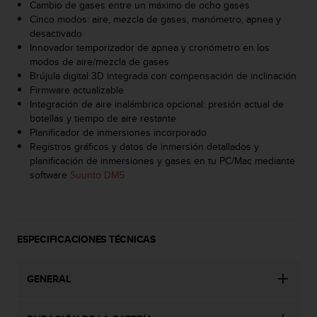
d
Cambio de gases entre un máximo de ocho gases
e
Cinco modos: aire, mezcla de gases, manómetro, apnea y
a
desactivado
c
Innovador temporizador de apnea y cronómetro en los
c
modos de aire/mezcla de gases
e
Brújula digital 3D integrada con compensación de inclinación
s
Firmware actualizable
i
Integración de aire inalámbrica opcional: presión actual de
b
botellas y tiempo de aire restante
i
Planificador de inmersiones incorporado
l
Registros gráficos y datos de inmersión detallados y
i
planificación de inmersiones y gases en tu PC/Mac mediante
d
software
Suunto DM5
a
d
.
P
ESPECIFICACIONES TÉCNICAS
o
n
t
GENERAL
e
e
n