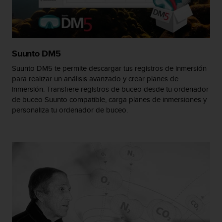
i
o
w
e
b
Suunto DM5
d
e
Suunto DM5 te permite descargar tus registros de inmersión
a
para realizar un análisis avanzado y crear planes de
c
inmersión. Transfiere registros de buceo desde tu ordenador
u
de buceo Suunto compatible, carga planes de inmersiones y
e
personaliza tu ordenador de buceo.
r
d
o
c
o
n
l
a
s
P
a
u