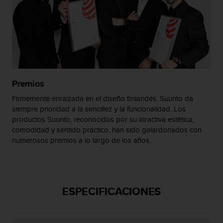
c
o
n
t
e
n
i
d
Premios
o
w
Firmemente enraizada en el diseño finlandés, Suunto da
e
siempre prioridad a la sencillez y la funcionalidad. Los
b
productos Suunto, reconocidos por su atractiva estética,
(
comodidad y sentido práctico, han sido galardonados con
W
numerosos premios a lo largo de los años.
e
b
C
o
n
ESPECIFICACIONES
t
e
n