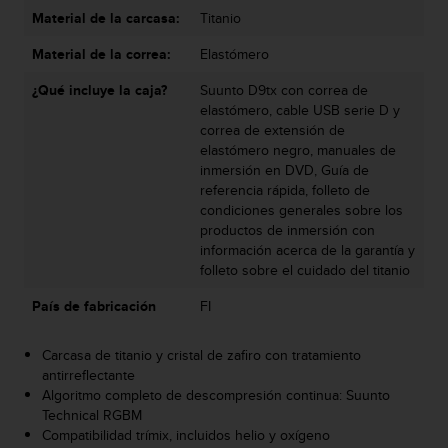
s
Material de la carcasa:
Titanio
,
W
Material de la correa:
Elastómero
C
¿Qué incluye la caja?
Suunto D9tx con correa de
A
elastómero, cable USB serie D y
G
correa de extensión de
)
elastómero negro, manuales de
2
inmersión en DVD, Guía de
.
referencia rápida, folleto de
0
condiciones generales sobre los
y
productos de inmersión con
o
información acerca de la garantía y
t
folleto sobre el cuidado del titanio
r
a
País de fabricación
FI
s
n
o
Carcasa de titanio y cristal de zafiro con tratamiento
r
antirreflectante
m
Algoritmo completo de descompresión continua: Suunto
a
Technical RGBM
s
Compatibilidad trímix, incluidos helio y oxígeno