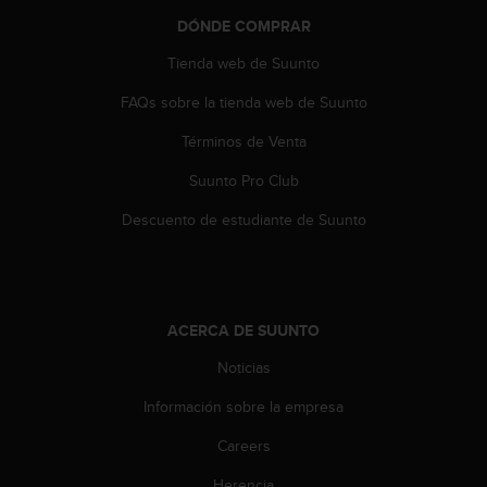
n
DÓNDE COMPRAR
t
e
Tienda web de Suunto
n
i
FAQs sobre la tienda web de Suunto
d
a
Términos de Venta
e
Suunto Pro Club
n
e
Descuento de estudiante de Suunto
s
t
e
s
i
ACERCA DE SUUNTO
t
i
Noticias
o
w
Información sobre la empresa
e
b
Careers
.
Herencia