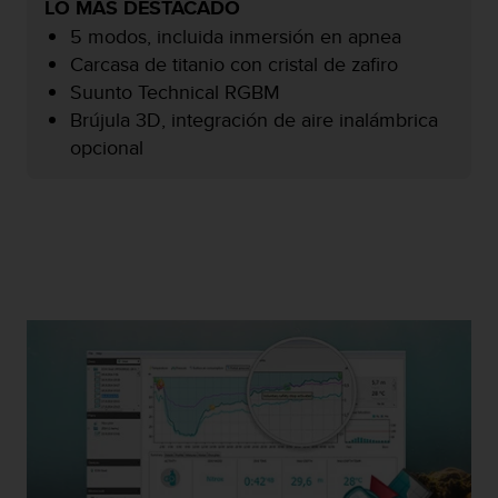
LO MÁS DESTACADO
c
5 modos, incluida inmersión en apnea
o
n
Carcasa de titanio con cristal de zafiro
f
Suunto Technical RGBM
o
Brújula 3D, integración de aire inalámbrica
r
opcional
m
i
d
a
d
A
A
e
n
e
s
t
e
s
i
t