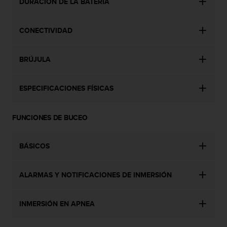
DURACIÓN DE LA BATERÍA
c
o
n
CONECTIVIDAD
t
a
c
BRÚJULA
t
o
ESPECIFICACIONES FÍSICAS
c
o
n
FUNCIONES DE BUCEO
e
l
d
BÁSICOS
e
p
a
ALARMAS Y NOTIFICACIONES DE INMERSIÓN
r
t
a
INMERSIÓN EN APNEA
m
e