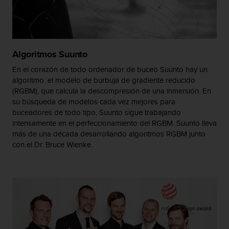
t
a
s
d
e
Algoritmos Suunto
a
En el corazón de todo ordenador de buceo Suunto hay un
c
algoritmo: el modelo de burbuja de gradiente reducido
c
e
(RGBM), que calcula la descompresión de una inmersión. En
s
su búsqueda de modelos cada vez mejores para
i
buceadores de todo tipo, Suunto sigue trabajando
b
intensamente en el perfeccionamiento del RGBM. Suunto lleva
i
más de una década desarrollando algoritmos RGBM junto
l
con el Dr. Bruce Wienke.
i
d
a
d
p
a
r
a