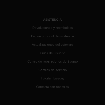
c
c
e
d
ASISTENCIA
e
r
Devoluciones y reembolsos
a
Página principal de asistencia
l
a
Actualizaciones del software
i
n
Guías del usuario
f
o
Centro de reparaciones de Suunto
r
m
Centros de servicio
a
Tutorial Tuesday
c
i
Contacta con nosotros
ó
n
c
o