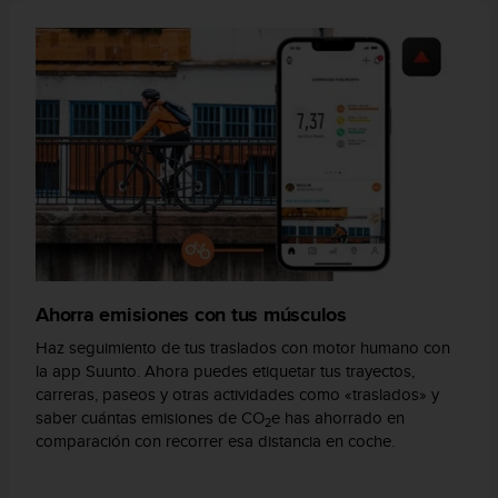
t
a
s
d
e
a
c
c
e
s
i
b
i
l
Ahorra emisiones con tus músculos
i
Haz seguimiento de tus traslados con motor humano con
d
la app Suunto. Ahora puedes etiquetar tus trayectos,
a
carreras, paseos y otras actividades como «traslados» y
d
saber cuántas emisiones de CO
e has ahorrado en
p
2
comparación con recorrer esa distancia en coche.
a
r
a