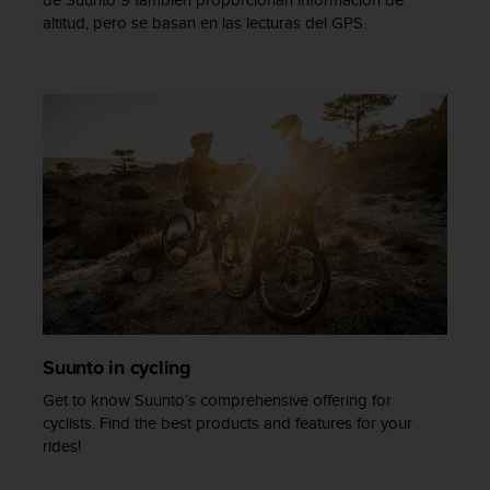
c
altitud, pero se basan en las lecturas del GPS.
o
n
t
a
c
t
o
c
o
n
e
l
d
e
p
Suunto in cycling
a
r
Get to know Suunto’s comprehensive offering for
t
cyclists. Find the best products and features for your
a
rides!
m
e