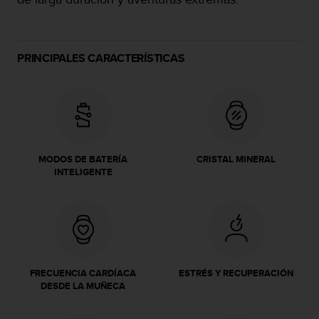
c
o
n
f
PRINCIPALES CARACTERÍSTICAS
o
r
m
i
d
a
d
MODOS DE BATERÍA
CRISTAL MINERAL
A
INTELIGENTE
A
e
n
e
s
t
e
FRECUENCIA CARDÍACA
ESTRÉS Y RECUPERACIÓN
s
DESDE LA MUÑECA
i
t