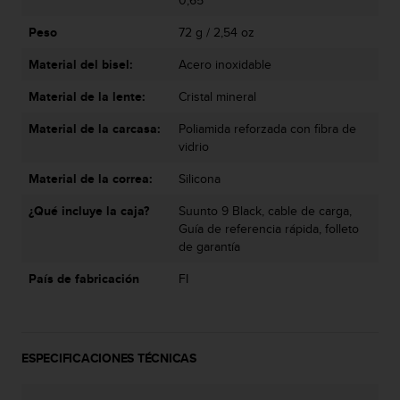
0,65 "
e
n
Peso
72 g / 2,54 oz
E
E
Material del bisel:
Acero inoxidable
.
Material de la lente:
Cristal mineral
U
U
Material de la carcasa:
Poliamida reforzada con fibra de
.
vidrio
e
Material de la correa:
Silicona
n
e
¿Qué incluye la caja?
Suunto 9 Black, cable de carga,
l
Guía de referencia rápida, folleto
+
de garantía
1
8
País de fabricación
FI
5
5
2
5
8
ESPECIFICACIONES TÉCNICAS
0
9