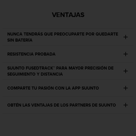
t
A
c
VENTAJAS
c
e
s
NUNCA TENDRÁS QUE PREOCUPARTE POR QUEDARTE
s
SIN BATERÍA
i
b
RESISTENCIA PROBADA
i
l
i
SUUNTO FUSEDTRACK™ PARA MAYOR PRECISIÓN DE
t
SEGUIMIENTO Y DISTANCIA
y
G
COMPARTE TU PASIÓN CON LA APP SUUNTO
u
i
d
OBTÉN LAS VENTAJAS DE LOS PARTNERS DE SUUNTO
e
l
i
n
e