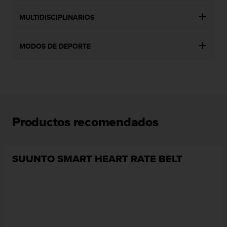
n
t
MULTIDISCIPLINARIOS
e
n
i
MODOS DE DEPORTE
d
a
e
n
e
s
t
Productos recomendados
e
s
i
t
SUUNTO SMART HEART RATE BELT
i
o
w
e
b
.