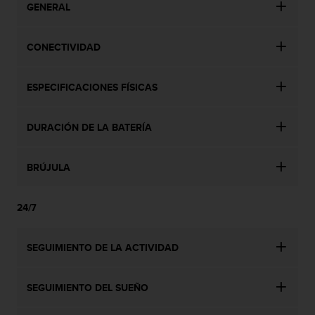
GENERAL
0
0
(
CONECTIVIDAD
l
l
a
ESPECIFICACIONES FÍSICAS
m
a
d
DURACIÓN DE LA BATERÍA
a
g
r
BRÚJULA
a
t
u
24/7
i
t
SEGUIMIENTO DE LA ACTIVIDAD
a
)
s
SEGUIMIENTO DEL SUEÑO
i
t