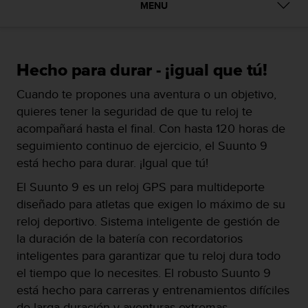
m
MENU
i
s
o
d
Hecho para durar - ¡igual que tú!
e
a
Cuando te propones una aventura o un objetivo,
l
quieres tener la seguridad de que tu reloj te
c
a
acompañará hasta el final. Con hasta 120 horas de
n
seguimiento continuo de ejercicio, el Suunto 9
z
está hecho para durar. ¡Igual que tú!
a
r
El Suunto 9 es un reloj GPS para multideporte
e
diseñado para atletas que exigen lo máximo de su
l
reloj deportivo. Sistema inteligente de gestión de
n
i
la duración de la batería con recordatorios
v
inteligentes para garantizar que tu reloj dura todo
e
el tiempo que lo necesites. El robusto Suunto 9
l
está hecho para carreras y entrenamientos difíciles
d
e
de larga duración y aventuras extremas.