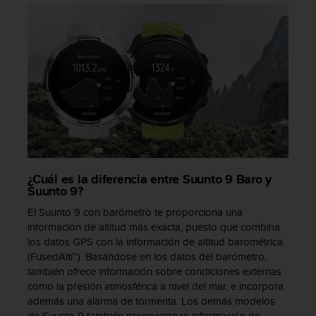
d
e
a
c
c
e
s
i
b
i
l
i
d
¿Cuál es la diferencia entre Suunto 9 Baro y
a
Suunto 9?
d
El Suunto 9 con barómetro te proporciona una
.
información de altitud más exacta, puesto que combina
P
los datos GPS con la información de altitud barométrica
o
(FusedAlti™). Basándose en los datos del barómetro,
n
también ofrece información sobre condiciones externas
t
e
como la presión atmosférica a nivel del mar, e incorpora
e
además una alarma de tormenta. Los demás modelos
n
de Suunto 9 también proporcionan información de