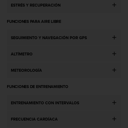
i
ESTRÉS Y RECUPERACIÓN
e
n
e
FUNCIONES PARA AIRE LIBRE
s
a
l
SEGUIMIENTO Y NAVEGACIÓN POR GPS
g
ú
n
ALTÍMETRO
p
r
o
METEOROLOGÍA
b
l
FUNCIONES DE ENTRENAMIENTO
e
m
a
ENTRENAMIENTO CON INTERVALOS
p
a
r
FRECUENCIA CARDÍACA
a
a