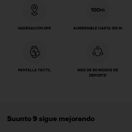
i
o
w
e
b
NAVEGACIÓN GPS
SUMERGIBLE HASTA 100 M
d
e
a
c
u
e
r
PANTALLA TÁCTIL
MÁS DE 80 MODOS DE
d
DEPORTE
o
c
o
n
l
a
s
Suunto 9 sigue mejorando
P
a
u