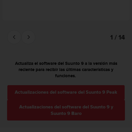
c
o
n
t
e
n
1 / 14
i
d
o
w
e
Actualiza el software del Suunto 9 a la versión más
b
reciente para recibir las últimas características y
(
funciones.
W
e
b
Actualizaciones del software del Suunto 9 Peak
C
o
Actualizaciones del software del Suunto 9 y
n
Suunto 9 Baro
t
e
n