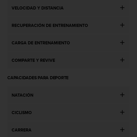
c
VELOCIDAD Y DISTANCIA
c
e
d
RECUPERACIÓN DE ENTRENAMIENTO
e
r
a
CARGA DE ENTRENAMIENTO
l
a
COMPARTE Y REVIVE
i
n
f
CAPACIDADES PARA DEPORTE
o
r
m
NATACIÓN
a
c
i
CICLISMO
ó
n
c
CARRERA
o