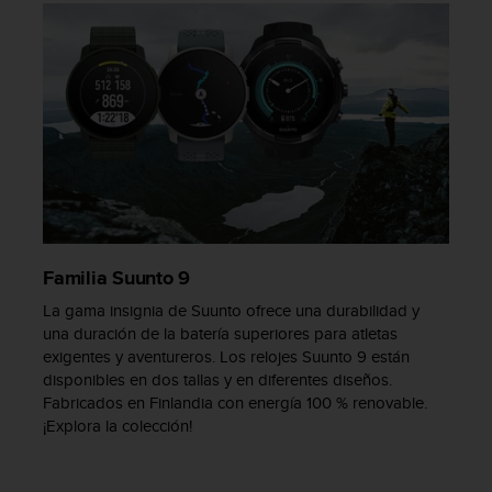
s
,
W
C
A
G
)
2
.
0
y
o
Familia Suunto 9
t
r
La gama insignia de Suunto ofrece una durabilidad y
a
una duración de la batería superiores para atletas
s
exigentes y aventureros. Los relojes Suunto 9 están
n
disponibles en dos tallas y en diferentes diseños.
o
Fabricados en Finlandia con energía 100 % renovable.
r
¡Explora la colección!
m
a
s