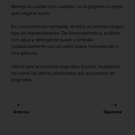
m
Maneja la unidad con cuidado: no la golpees ni dejes
i
s
que caiga al suelo.
o
d
En circunstancias normales, el reloj no precisa ningún
e
tipo de mantenimiento. De forma periódica, acláralo
a
con agua y detergente suave y límpialo
l
cuidadosamente con un paño suave humedecido o
c
una gamuza.
a
n
Utiliza solo accesorios originales Suunto; la garantía
z
no cubre los daños provocados por accesorios no
a
r
originales.
e
l
n
i
v
Anterior
Siguiente
e
l
d
e