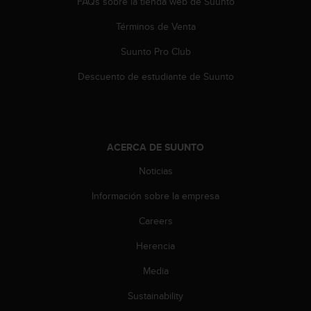
FAQs sobre la tienda web de Suunto
t
a
Términos de Venta
s
Suunto Pro Club
d
e
Descuento de estudiante de Suunto
a
c
c
e
s
ACERCA DE SUUNTO
i
b
Noticias
i
l
Información sobre la empresa
i
d
Careers
a
Herencia
d
p
Media
a
r
Sustainability
a