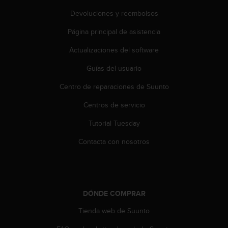
i
o
Devoluciones y reembolsos
w
Página principal de asistencia
e
b
Actualizaciones del software
d
e
Guías del usuario
a
c
Centro de reparaciones de Suunto
u
e
Centros de servicio
r
Tutorial Tuesday
d
o
Contacta con nosotros
c
o
n
l
a
DÓNDE COMPRAR
s
P
Tienda web de Suunto
a
u