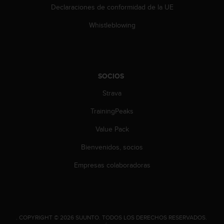
c
Declaraciones de conformidad de la UE
o
n
Whistleblowing
t
e
n
i
d
SOCIOS
o
Strava
w
e
TrainingPeaks
b
(
Value Pack
W
e
Bienvenidos, socios
b
C
Empresas colaboradoras
o
n
t
e
n
.
COPYRIGHT © 2026 SUUNTO.
TODOS LOS DERECHOS RESERVADOS.