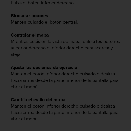
Pulsa el botón inferior derecho.
c
o
Bloquear botones
n
Mantén pulsado el botón central.
t
a
c
Controlar el mapa
t
Mientras estás en la vista de mapa, utiliza los botones
o
superior derecho e inferior derecho para acercar y
c
alejar.
o
n
Ajusta las opciones de ejercicio
e
Mantén el botón inferior derecho pulsado o desliza
l
hacia arriba desde la parte inferior de la pantalla para
d
abrir el menú.
e
p
a
Cambia el estilo del mapa
r
Mantén el botón inferior derecho pulsado o desliza
t
hacia arriba desde la parte inferior de la pantalla para
a
abrir el menú.
m
e