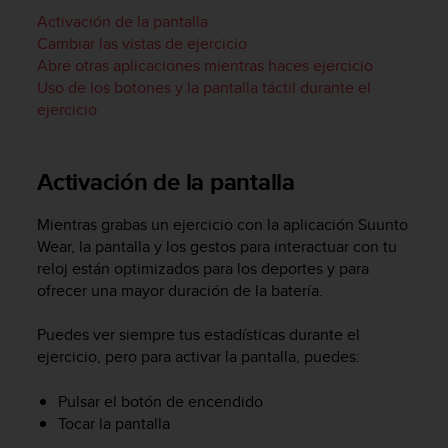
m
Activación de la pantalla
i
s
Cambiar las vistas de ejercicio
o
Abre otras aplicaciones mientras haces ejercicio
d
Uso de los botones y la pantalla táctil durante el
e
ejercicio
a
l
c
Activación de la pantalla
a
n
z
Mientras grabas un ejercicio con la aplicación Suunto
a
Wear, la pantalla y los gestos para interactuar con tu
r
reloj están optimizados para los deportes y para
e
ofrecer una mayor duración de la batería.
l
n
Puedes ver siempre tus estadísticas durante el
i
ejercicio, pero para activar la pantalla, puedes:
v
e
Pulsar el botón de encendido
l
d
Tocar la pantalla
e