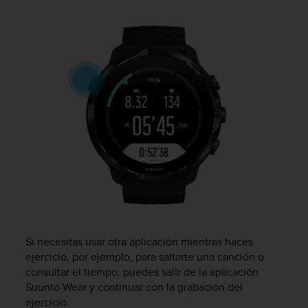
t
A
c
c
e
s
s
i
b
i
l
i
t
y
G
u
i
d
Si necesitas usar otra aplicación mientras haces
e
ejercicio, por ejemplo, para saltarte una canción o
l
consultar el tiempo, puedes salir de la aplicación
i
Suunto Wear y continuar con la grabación del
n
ejercicio.
e