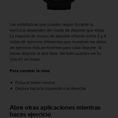
c
o
n
t
e
Las estadísticas que puedes seguir durante tu
n
ejercicio dependen del modo de deporte que elijas.
i
La mayoría de modos de deporte ofrecen entre 2 y 4
d
vistas de ejercicio diferentes que muestran los datos
o
de ejercicio más pertinentes para cada deporte. Si
w
haces deporte al aire libre, también puedes ver tu
e
ruta en un mapa.
b
(
Para cambiar la vista
:
W
e
b
Pulsa el botón central
C
Desliza hacia la izquierda o la derecha
o
n
t
Abre otras aplicaciones mientras
e
haces ejercicio
n