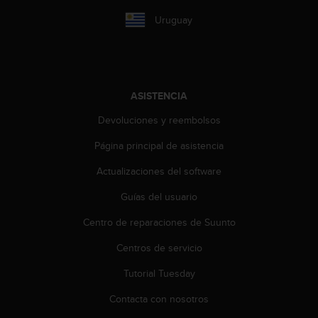
e
n
Uruguay
E
E
.
U
ASISTENCIA
U
.
Devoluciones y reembolsos
e
n
Página principal de asistencia
e
l
Actualizaciones del software
+
Guías del usuario
1
8
Centro de reparaciones de Suunto
5
5
Centros de servicio
2
5
Tutorial Tuesday
8
0
Contacta con nosotros
9