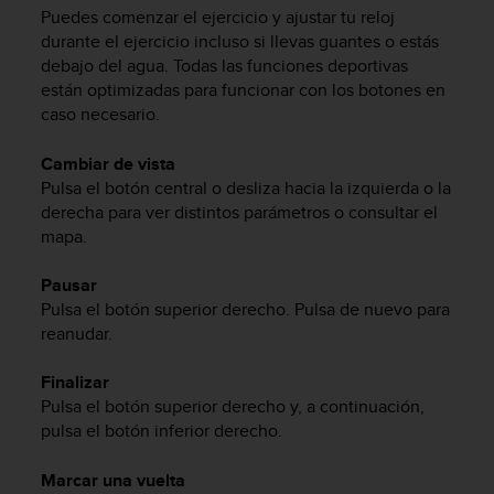
d
Puedes comenzar el ejercicio y ajustar tu reloj
e
durante el ejercicio incluso si llevas guantes o estás
a
debajo del agua. Todas las funciones deportivas
c
están optimizadas para funcionar con los botones en
c
caso necesario.
e
s
i
Cambiar de vista
b
Pulsa el botón central o desliza hacia la izquierda o la
i
derecha para ver distintos parámetros o consultar el
l
mapa.
i
d
Pausar
a
Pulsa el botón superior derecho. Pulsa de nuevo para
d
reanudar.
.
P
o
Finalizar
n
Pulsa el botón superior derecho y, a continuación,
t
pulsa el botón inferior derecho.
e
e
Marcar una vuelta
n