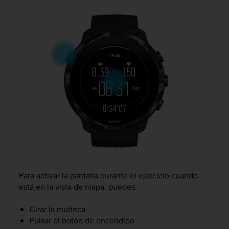
c
o
n
f
o
r
m
i
d
a
d
A
A
e
n
e
s
Para activar la pantalla durante el ejercicio cuando
t
está en la vista de mapa, puedes:
e
s
Girar la muñeca
i
Pulsar el botón de encendido
t