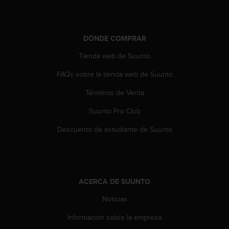
0
0
(
l
DÓNDE COMPRAR
l
Tienda web de Suunto
a
m
FAQs sobre la tienda web de Suunto
a
d
Términos de Venta
a
g
Suunto Pro Club
r
a
Descuento de estudiante de Suunto
t
u
i
t
a
ACERCA DE SUUNTO
)
Noticias
s
i
Información sobre la empresa
t