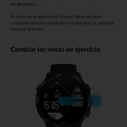
no deseadas.
t
a
s
Si sales de la aplicación Suunto Wear durante
d
cualquier ejercicio (incluida la natación), la pantalla
e
táctil se activará.
a
c
c
Cambiar las vistas de ejercicio
e
s
i
b
i
l
i
d
a
d
p
a
r
a