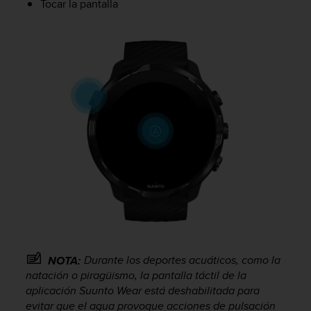
Tocar la pantalla
i
o
w
e
b
d
e
a
c
u
e
r
d
o
c
o
n
l
a
Durante los deportes acuáticos, como la
NOTA:
s
natación o piragüismo, la pantalla táctil de la
P
aplicación Suunto Wear está deshabilitada para
a
evitar que el agua provoque acciones de pulsación
u