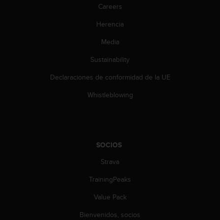
i
Careers
e
n
Herencia
e
s
Media
a
Sustainability
l
g
Declaraciones de conformidad de la UE
ú
n
Whistleblowing
p
r
o
b
l
SOCIOS
e
m
Strava
a
p
TrainingPeaks
a
Value Pack
r
a
Bienvenidos, socios
a