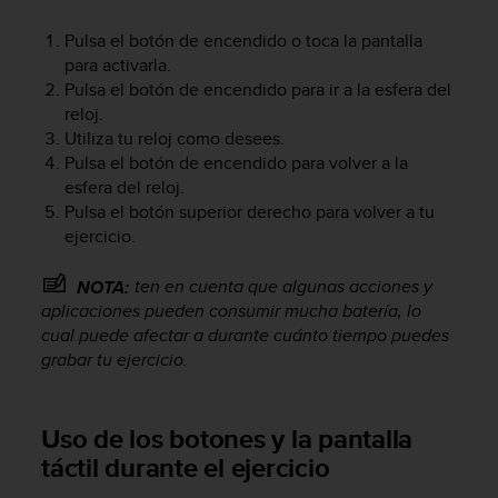
s
,
Pulsa el botón de encendido o toca la pantalla
W
para activarla.
C
Pulsa el botón de encendido para ir a la esfera del
A
reloj.
G
Utiliza tu reloj como desees.
)
Pulsa el botón de encendido para volver a la
2
esfera del reloj.
.
Pulsa el botón superior derecho para volver a tu
0
ejercicio.
y
o
t
ten en cuenta que algunas acciones y
NOTA:
r
aplicaciones pueden consumir mucha batería, lo
a
cual puede afectar a durante cuánto tiempo puedes
s
grabar tu ejercicio.
n
o
r
Uso de los botones y la pantalla
m
táctil durante el ejercicio
a
s