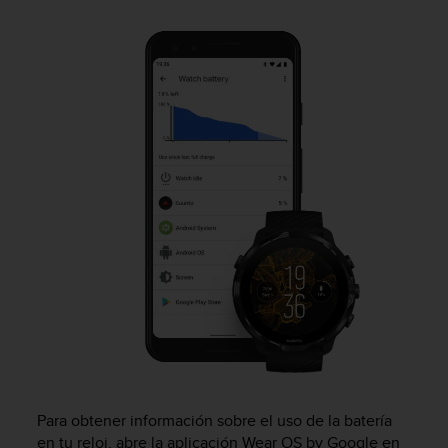
m
i
s
o
d
e
a
l
c
a
n
z
a
r
e
l
n
i
v
e
l
Para obtener información sobre el uso de la batería
d
en tu reloj, abre la aplicación Wear OS by Google en
e