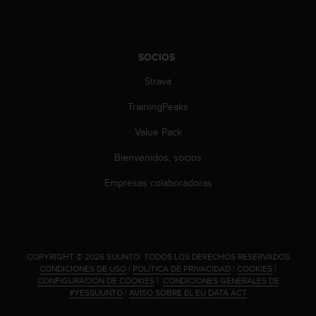
t
A
c
c
SOCIOS
e
s
Strava
s
i
TrainingPeaks
b
i
Value Pack
l
i
Bienvenidos, socios
t
Empresas colaboradoras
y
G
u
i
d
e
.
COPYRIGHT © 2026 SUUNTO.
TODOS LOS DERECHOS RESERVADOS.
l
CONDICIONES DE USO
|
POLÍTICA DE PRIVACIDAD
|
COOKIES
|
CONFIGURACIÓN DE COOKIES
|
CONDICIONES GENERALES DE
i
#YESSUUNTO
|
AVISO SOBRE EL EU DATA ACT
n
e