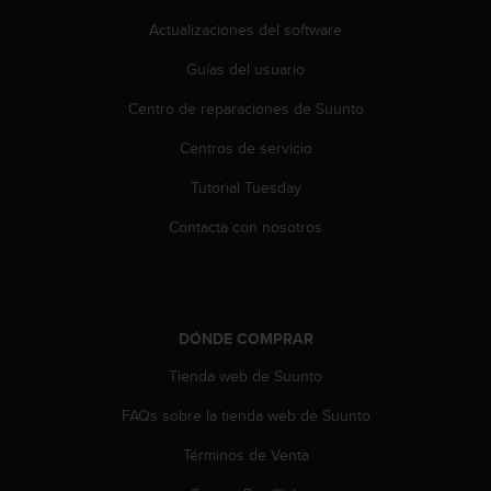
t
Actualizaciones del software
a
s
Guías del usuario
d
e
Centro de reparaciones de Suunto
a
Centros de servicio
c
c
Tutorial Tuesday
e
s
Contacta con nosotros
i
b
i
l
i
DÓNDE COMPRAR
d
a
Tienda web de Suunto
d
p
FAQs sobre la tienda web de Suunto
a
Términos de Venta
r
a