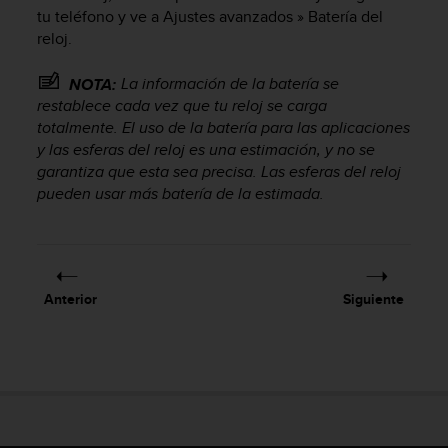
c
tu teléfono y ve a Ajustes avanzados » Batería del
o
reloj.
n
f
La información de la batería se
NOTA:
o
restablece cada vez que tu reloj se carga
r
totalmente. El uso de la batería para las aplicaciones
m
y las esferas del reloj es una estimación, y no se
i
garantiza que esta sea precisa. Las esferas del reloj
d
pueden usar más batería de la estimada.
a
d
A
A
e
n
Anterior
Siguiente
e
s
t
e
s
i
t