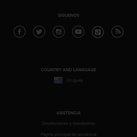
i
o
w
SÍGUENOS
e
b
d
e
a
c
u
e
r
COUNTRY AND LANGUAGE
d
Uruguay
o
c
o
n
l
a
ASISTENCIA
s
Devoluciones y reembolsos
P
a
Página principal de asistencia
u