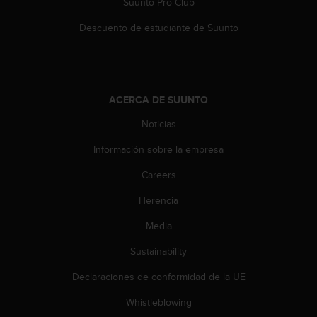
Suunto Pro Club
c
o
Descuento de estudiante de Suunto
n
t
e
n
i
ACERCA DE SUUNTO
d
o
Noticias
w
e
Información sobre la empresa
b
Careers
(
W
Herencia
e
b
Media
C
o
Sustainability
n
t
Declaraciones de conformidad de la UE
e
Whistleblowing
n