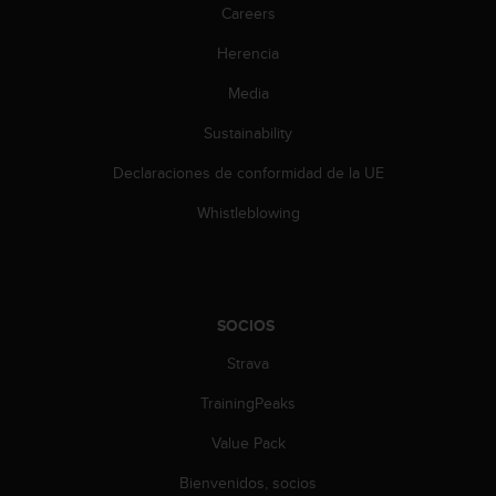
t
Careers
A
c
Herencia
c
e
Media
s
Sustainability
s
i
Declaraciones de conformidad de la UE
b
i
Whistleblowing
l
i
t
y
G
SOCIOS
u
i
Strava
d
e
TrainingPeaks
l
Value Pack
i
n
Bienvenidos, socios
e