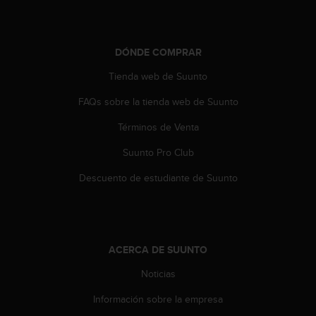
c
o
n
t
DÓNDE COMPRAR
e
Tienda web de Suunto
n
i
FAQs sobre la tienda web de Suunto
d
o
Términos de Venta
w
e
Suunto Pro Club
b
(
Descuento de estudiante de Suunto
W
e
b
C
o
ACERCA DE SUUNTO
n
Noticias
t
e
Información sobre la empresa
n