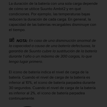
m
La duración de la batería con una sola carga depende
i
de cómo se utilice
Suunto Ambit2
y en qué
s
condiciones. Por ejemplo, las temperaturas bajas
o
reducen la duración de cada carga. En general, la
d
capacidad de las baterías recargables disminuye con
e
a
el tiempo.
l
c
En caso de una disminución anormal de
NOTA:
a
la capacidad a causa de una batería defectuosa, la
n
garantía de Suunto cubre la sustitución de la batería
z
durante 1 año o un máximo de 300 cargas, lo que
a
tenga lugar primero.
r
e
El icono de batería indica el nivel de carga de la
l
n
batería. Cuando el nivel de carga de la batería es
i
inferior al 10%, el icono de batería parpadea durante
v
30 segundos. Cuando el nivel de carga de la batería
e
es inferior al 2%, el icono de batería parpadea
l
continuamente.
d
e