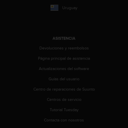
t
Uruguay
a
s
d
e
a
ASISTENCIA
c
c
Devoluciones y reembolsos
e
s
Página principal de asistencia
i
b
Actualizaciones del software
i
Guías del usuario
l
i
Centro de reparaciones de Suunto
d
a
Centros de servicio
d
p
Tutorial Tuesday
a
r
Contacta con nosotros
a