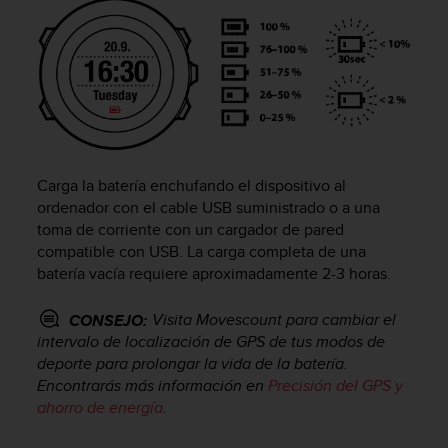
c
o
n
f
o
r
m
i
d
Carga la batería enchufando el dispositivo al
a
ordenador con el cable USB suministrado o a una
d
toma de corriente con un cargador de pared
A
compatible con USB. La carga completa de una
A
batería vacía requiere aproximadamente 2-3 horas.
e
n
e
Visita Movescount para cambiar el
CONSEJO:
s
intervalo de localización de GPS de tus modos de
t
deporte para prolongar la vida de la batería.
e
Encontrarás más información en
Precisión del GPS y
s
ahorro de energía
.
i
t