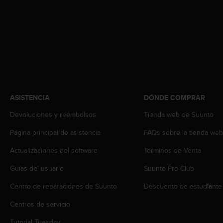
t
a
s
d
e
a
c
c
e
ASISTENCIA
DÓNDE COMPRAR
s
i
Devoluciones y reembolsos
Tienda web de Suunto
b
i
Página principal de asistencia
FAQs sobre la tienda we
l
i
Actualizaciones del software
Términos de Venta
d
a
Guías del usuario
Suunto Pro Club
d
Centro de reparaciones de Suunto
Descuento de estudiante
p
a
Centros de servicio
r
a
Tutorial Tuesday