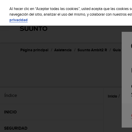
S
S
u
Al hacer clic en “Aceptar todas las cookies”, usted acepta que las cookies 
u
navegación del sitio, analizar el uso del mismo, y colaborar con nuestros e
privacidad
n
t
o
m
a
n
Página principal
Asistencia
Suunto Ambit2 R
Guía del us
t
i
e
n
e
s
u
Índice
Inicio
Perso
c
o
m
INICIO
p
r
o
SEGURIDAD