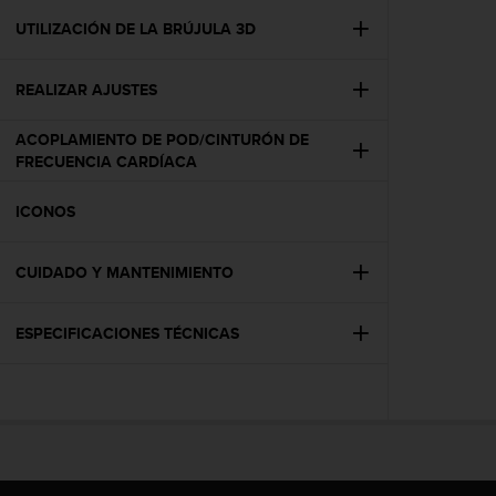
i
o
UTILIZACIÓN DE LA BRÚJULA 3D
w
e
REALIZAR AJUSTES
b
d
e
ACOPLAMIENTO DE POD/CINTURÓN DE
a
FRECUENCIA CARDÍACA
c
u
ICONOS
e
r
d
CUIDADO Y MANTENIMIENTO
o
c
ESPECIFICACIONES TÉCNICAS
o
n
l
a
s
P
a
u