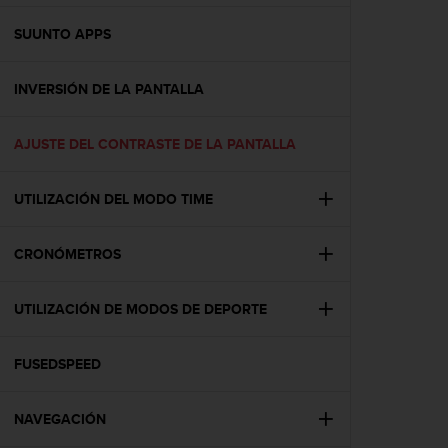
c
o
SUUNTO APPS
n
f
INVERSIÓN DE LA PANTALLA
o
r
m
AJUSTE DEL CONTRASTE DE LA PANTALLA
i
d
a
UTILIZACIÓN DEL MODO TIME
d
A
A
CRONÓMETROS
e
n
UTILIZACIÓN DE MODOS DE DEPORTE
e
s
t
FUSEDSPEED
e
s
i
NAVEGACIÓN
t