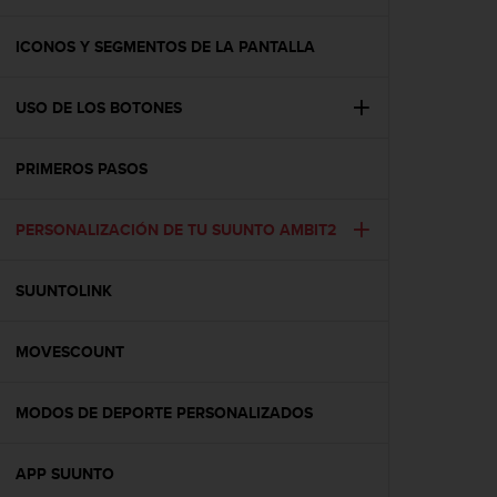
m
i
s
ICONOS Y SEGMENTOS DE LA PANTALLA
o
d
USO DE LOS BOTONES
e
a
l
PRIMEROS PASOS
c
a
n
PERSONALIZACIÓN DE TU SUUNTO AMBIT2
z
a
r
SUUNTOLINK
e
l
MOVESCOUNT
n
i
v
MODOS DE DEPORTE PERSONALIZADOS
e
l
d
APP SUUNTO
e