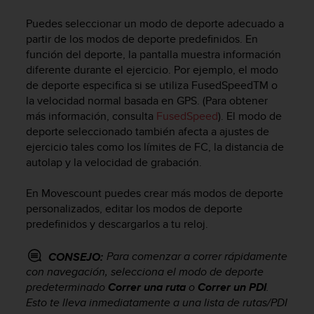
m
i
Puedes seleccionar un modo de deporte adecuado a
s
partir de los modos de deporte predefinidos. En
o
función del deporte, la pantalla muestra información
d
diferente durante el ejercicio. Por ejemplo, el modo
e
de deporte especifica si se utiliza FusedSpeed
TM
o
a
l
la velocidad normal basada en GPS. (Para obtener
c
más información, consulta
FusedSpeed
). El modo de
a
deporte seleccionado también afecta a ajustes de
n
ejercicio tales como los límites de FC, la distancia de
z
autolap y la velocidad de grabación.
a
r
En Movescount puedes crear más modos de deporte
e
personalizados, editar los modos de deporte
l
predefinidos y descargarlos a tu reloj.
n
i
v
Para comenzar a correr rápidamente
CONSEJO:
e
con navegación, selecciona el modo de deporte
l
predeterminado
Correr una ruta
o
Correr un PDI
.
d
Esto te lleva inmediatamente a una lista de rutas/PDI
e