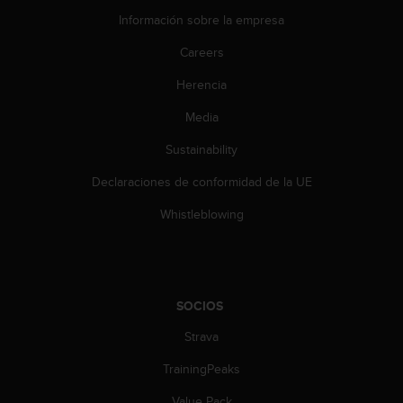
c
Información sobre la empresa
o
n
Careers
t
e
Herencia
n
i
Media
d
Sustainability
o
w
Declaraciones de conformidad de la UE
e
b
Whistleblowing
(
W
e
b
C
SOCIOS
o
n
Strava
t
e
TrainingPeaks
n
Value Pack