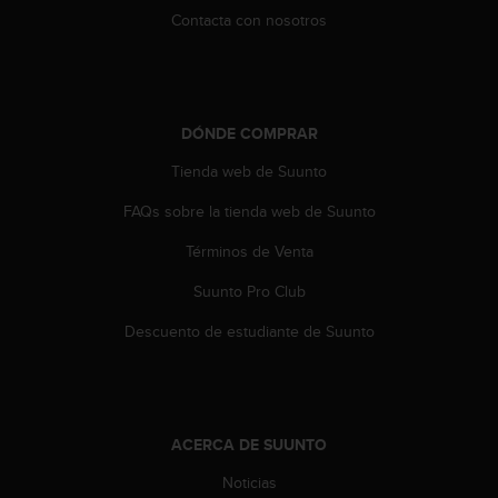
t
Contacta con nosotros
a
s
d
e
a
DÓNDE COMPRAR
c
Tienda web de Suunto
c
e
FAQs sobre la tienda web de Suunto
s
i
Términos de Venta
b
i
Suunto Pro Club
l
i
Descuento de estudiante de Suunto
d
a
d
p
a
ACERCA DE SUUNTO
r
Noticias
a