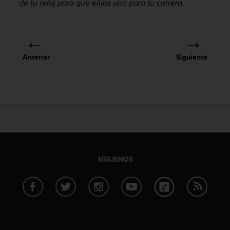
de tu reloj para que elijas uno para tu carrera.
c
o
n
f
o
Anterior
Siguiente
r
m
i
d
a
d
A
A
e
n
SÍGUENOS
e
s
t
e
s
i
t