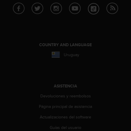
c
o
n
f
o
r
m
COUNTRY AND LANGUAGE
i
d
Uruguay
a
d
A
A
e
n
ASISTENCIA
e
Devoluciones y reembolsos
s
t
Página principal de asistencia
e
s
Actualizaciones del software
i
t
Guías del usuario