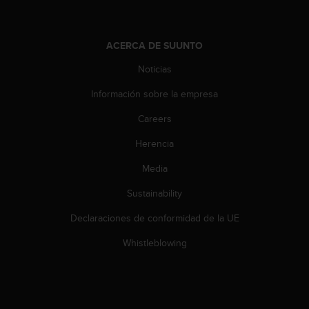
t
a
s
ACERCA DE SUUNTO
d
e
Noticias
a
Información sobre la empresa
c
c
Careers
e
s
Herencia
i
b
Media
i
l
Sustainability
i
Declaraciones de conformidad de la UE
d
a
Whistleblowing
d
p
a
r
a