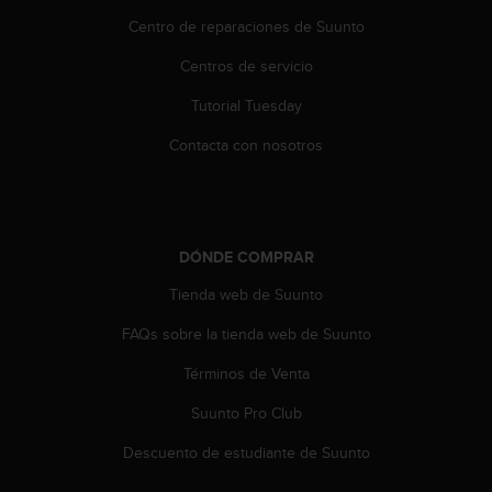
i
Centro de reparaciones de Suunto
o
w
Centros de servicio
e
b
Tutorial Tuesday
d
e
Contacta con nosotros
a
c
u
e
r
DÓNDE COMPRAR
d
o
Tienda web de Suunto
c
FAQs sobre la tienda web de Suunto
o
n
Términos de Venta
l
a
Suunto Pro Club
s
P
Descuento de estudiante de Suunto
a
u