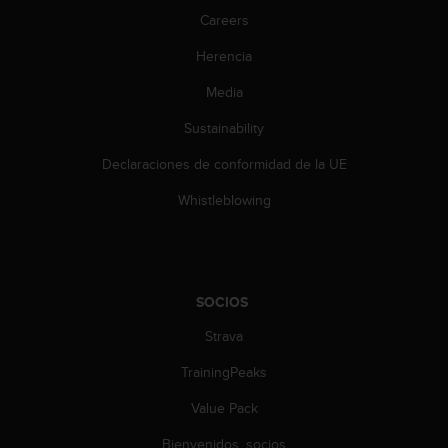
c
Careers
o
n
Herencia
t
e
Media
n
Sustainability
i
d
Declaraciones de conformidad de la UE
o
w
Whistleblowing
e
b
(
W
e
SOCIOS
b
C
Strava
o
n
TrainingPeaks
t
Value Pack
e
n
Bienvenidos, socios