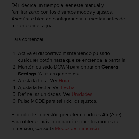
m
D4i
, dedica un tiempo a leer este manual y
i
familiarizarte con los distintos modos y ajustes.
s
Asegúrate bien de configurarlo a tu medida antes de
o
meterte en el agua.
d
e
a
Para comenzar:
l
c
Activa el dispositivo manteniendo pulsado
a
cualquier botón hasta que se encienda la pantalla.
n
Mantén pulsado
DOWN
para entrar en
General
z
Settings
(Ajustes generales).
a
Ajusta la hora. Ver
Hora
.
r
Ajusta la fecha. Ver
Fecha
.
e
l
Define las unidades. Ver
Unidades
.
n
Pulsa
MODE
para salir de los ajustes.
i
v
El modo de inmersión predeterminado es
Air
(Aire).
e
Para obtener más información sobre los modos de
l
inmersión, consulta
Modos de inmersión
.
d
e