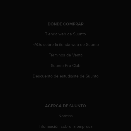
t
a
s
d
DÓNDE COMPRAR
e
Tienda web de Suunto
a
c
FAQs sobre la tienda web de Suunto
c
e
Términos de Venta
s
i
Suunto Pro Club
b
i
Descuento de estudiante de Suunto
l
i
d
a
d
ACERCA DE SUUNTO
p
Noticias
a
r
Información sobre la empresa
a