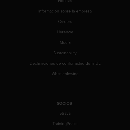
Noticias
n
t
Información sobre la empresa
o
d
Careers
e
S
Herencia
e
Media
r
v
Sustainability
i
c
Declaraciones de conformidad de la UE
i
o
Whistleblowing
a
l
C
l
i
SOCIOS
e
n
Strava
t
TrainingPeaks
e