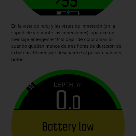
t
a
s
d
En la vista de reloj y las vistas de inmersión (en la
e
superficie y durante las inmersiones), aparece un
a
mensaje emergente “Pila baja” de color amarillo
c
cuando quedan menos de tres horas de duración de
c
la batería. El mensaje desaparece al pulsar cualquier
e
botón.
s
i
b
i
l
i
d
a
d
p
a
r
a