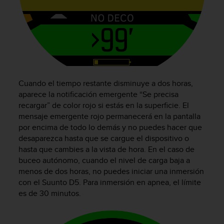
c
o
n
t
e
n
i
d
Cuando el tiempo restante disminuye a dos horas,
o
aparece la notificación emergente “Se precisa
w
e
recargar” de color rojo si estás en la superficie. El
b
mensaje emergente rojo permanecerá en la pantalla
(
por encima de todo lo demás y no puedes hacer que
W
desaparezca hasta que se cargue el dispositivo o
e
hasta que cambies a la vista de hora. En el caso de
b
buceo autónomo, cuando el nivel de carga baja a
C
menos de dos horas, no puedes iniciar una inmersión
o
con el
Suunto D5
. Para inmersión en apnea, el límite
n
es de 30 minutos.
t
e
n