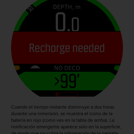
t
A
c
c
e
s
s
i
b
i
l
i
t
y
G
u
i
d
Cuando el tiempo restante disminuye a dos horas
e
durante una inmersión, se muestra el icono de la
l
batería en rojo (como ves en la tabla de arriba). La
i
n
notificación emergente aparece solo en la superficie,
e
de modo que no cubra la información de la pantalla