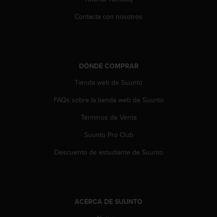
c
Contacta con nosotros
o
n
t
a
c
DÓNDE COMPRAR
t
o
Tienda web de Suunto
c
o
FAQs sobre la tienda web de Suunto
n
e
Términos de Venta
l
d
Suunto Pro Club
e
Descuento de estudiante de Suunto
p
a
r
t
a
ACERCA DE SUUNTO
m
e