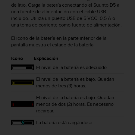
m
de litio. Carga la batería conectando el
Suunto D5
a
i
una fuente de alimentación con el cable USB
s
incluido. Utiliza un puerto USB de 5 VCC, 0,5 A o
o
una toma de corriente como fuente de alimentación.
d
e
a
El icono de la batería en la parte inferior de la
l
pantalla muestra el estado de la batería.
c
a
Icono
Explicación
n
z
El nivel de la batería es adecuado.
a
El nivel de la batería es bajo. Quedan
r
e
menos de tres (3) horas.
l
n
El nivel de la batería es bajo. Quedan
i
menos de dos (2) horas. Es necesario
v
recargar.
e
l
La batería está cargándose.
d
e