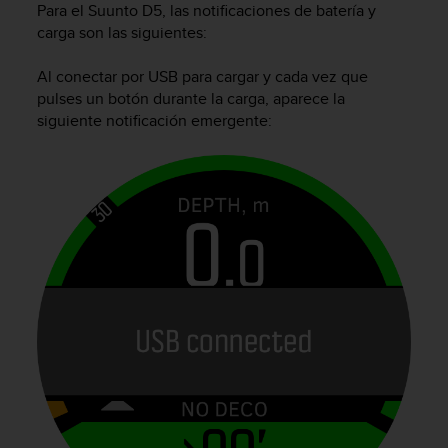
Para el
Suunto D5
, las notificaciones de batería y
c
carga son las siguientes:
o
n
f
Al conectar por USB para cargar y cada vez que
o
pulses un botón durante la carga, aparece la
r
siguiente notificación emergente:
m
i
d
a
d
A
A
e
n
e
s
t
e
s
i
t