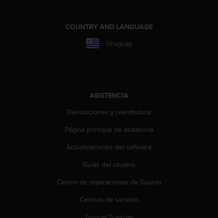
d
e
a
COUNTRY AND LANGUAGE
c
c
Uruguay
e
s
i
b
i
ASISTENCIA
l
i
Devoluciones y reembolsos
d
a
Página principal de asistencia
d
Actualizaciones del software
.
P
Guías del usuario
o
n
Centro de reparaciones de Suunto
t
e
Centros de servicio
e
n
Tutorial Tuesday