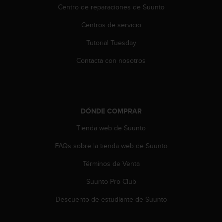
c
Centro de reparaciones de Suunto
o
n
Centros de servicio
t
Tutorial Tuesday
e
n
Contacta con nosotros
i
d
o
w
e
DÓNDE COMPRAR
b
(
Tienda web de Suunto
W
e
FAQs sobre la tienda web de Suunto
b
C
Términos de Venta
o
Suunto Pro Club
n
t
Descuento de estudiante de Suunto
e
n