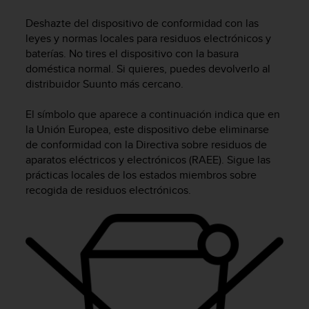
m
i
Deshazte del dispositivo de conformidad con las
s
leyes y normas locales para residuos electrónicos y
o
baterías. No tires el dispositivo con la basura
d
doméstica normal. Si quieres, puedes devolverlo al
e
distribuidor Suunto más cercano.
a
l
c
El símbolo que aparece a continuación indica que en
a
la Unión Europea, este dispositivo debe eliminarse
n
de conformidad con la Directiva sobre residuos de
z
aparatos eléctricos y electrónicos (RAEE). Sigue las
a
prácticas locales de los estados miembros sobre
r
recogida de residuos electrónicos.
e
l
n
i
v
e
l
d
e