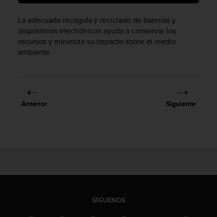
i
o
La adecuada recogida y reciclado de baterías y
w
dispositivos electrónicos ayuda a conservar los
e
recursos y minimiza su impacto sobre el medio
b
d
ambiente.
e
a
c
u
e
Anterior
Siguiente
r
d
o
c
o
n
l
a
s
P
SÍGUENOS
a
u