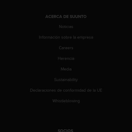
t
A
c
ACERCA DE SUUNTO
c
e
Noticias
s
s
Información sobre la empresa
i
b
Careers
i
Herencia
l
i
Media
t
y
Sustainability
G
u
Declaraciones de conformidad de la UE
i
d
Whistleblowing
e
l
i
n
e
SOCIOS