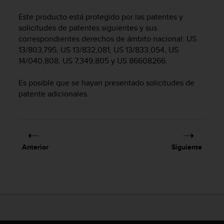
m
i
Este producto está protegido por las patentes y
s
solicitudes de patentes siguientes y sus
o
correspondientes derechos de ámbito nacional: US
d
13/803,795, US 13/832,081, US 13/833,054, US
e
14/040,808, US 7,349,805 y US 86608266.
a
l
c
Es posible que se hayan presentado solicitudes de
a
patente adicionales.
n
z
a
r
e
Anterior
Siguiente
l
n
i
v
e
l
d
e