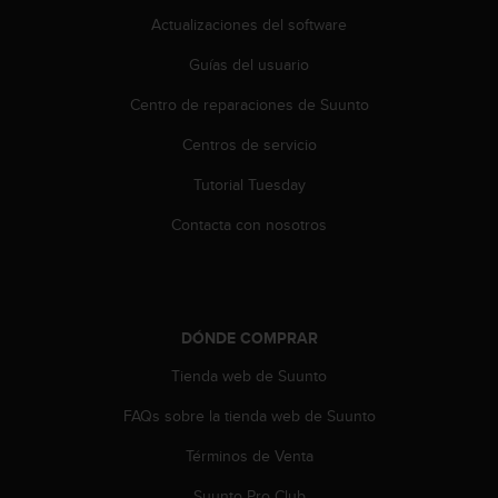
i
Actualizaciones del software
o
w
Guías del usuario
e
b
Centro de reparaciones de Suunto
d
e
Centros de servicio
a
c
Tutorial Tuesday
u
Contacta con nosotros
e
r
d
o
c
DÓNDE COMPRAR
o
n
Tienda web de Suunto
l
a
FAQs sobre la tienda web de Suunto
s
P
Términos de Venta
a
u
Suunto Pro Club