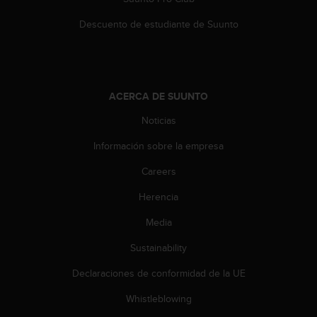
t
Descuento de estudiante de Suunto
a
s
d
e
a
ACERCA DE SUUNTO
c
c
Noticias
e
s
Información sobre la empresa
i
b
Careers
i
l
Herencia
i
Media
d
a
Sustainability
d
p
Declaraciones de conformidad de la UE
a
r
Whistleblowing
a