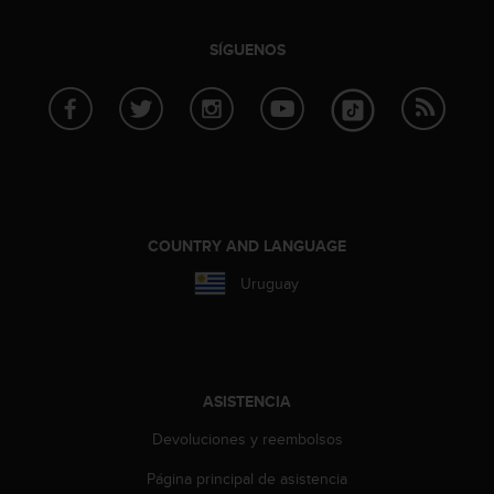
c
o
SÍGUENOS
n
f
o
r
m
i
d
a
d
COUNTRY AND LANGUAGE
A
A
Uruguay
e
n
e
s
t
ASISTENCIA
e
s
Devoluciones y reembolsos
i
t
Página principal de asistencia