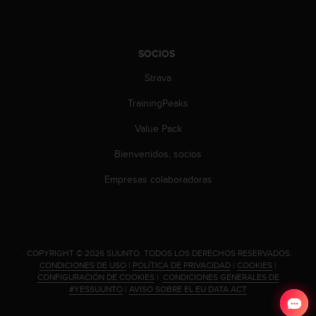
c
o
n
t
SOCIOS
e
n
Strava
i
TrainingPeaks
d
o
Value Pack
w
e
Bienvenidos, socios
b
(
Empresas colaboradoras
W
e
b
C
o
.
COPYRIGHT © 2026 SUUNTO.
TODOS LOS DERECHOS RESERVADOS.
n
CONDICIONES DE USO
|
POLÍTICA DE PRIVACIDAD
|
COOKIES
|
t
CONFIGURACIÓN DE COOKIES
|
CONDICIONES GENERALES DE
e
#YESSUUNTO
|
AVISO SOBRE EL EU DATA ACT
n