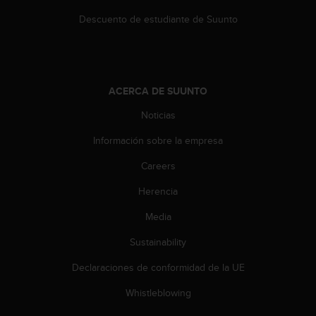
c
Descuento de estudiante de Suunto
o
n
t
e
n
i
ACERCA DE SUUNTO
d
Noticias
o
w
Información sobre la empresa
e
b
Careers
(
W
Herencia
e
Media
b
C
Sustainability
o
n
Declaraciones de conformidad de la UE
t
e
Whistleblowing
n