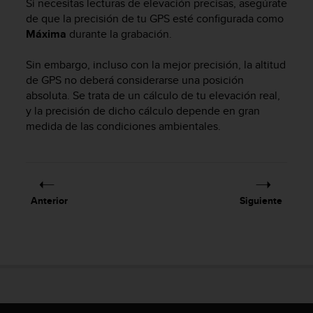
Si necesitas lecturas de elevación precisas, asegúrate
c
de que la precisión de tu GPS esté configurada como
o
Máxima
durante la grabación.
n
f
Sin embargo, incluso con la mejor precisión, la altitud
o
r
de GPS no deberá considerarse una posición
m
absoluta. Se trata de un cálculo de tu elevación real,
i
y la precisión de dicho cálculo depende en gran
d
medida de las condiciones ambientales.
a
d
A
A
e
Anterior
Siguiente
n
e
s
t
e
s
i
t