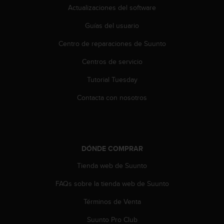
Actualizaciones del software
t
a
Guías del usuario
s
d
Centro de reparaciones de Suunto
e
a
Centros de servicio
c
c
Tutorial Tuesday
e
Contacta con nosotros
s
i
b
i
l
i
DÓNDE COMPRAR
d
Tienda web de Suunto
a
d
FAQs sobre la tienda web de Suunto
p
a
Términos de Venta
r
a
Suunto Pro Club