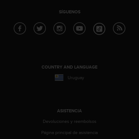
i
o
SÍGUENOS
w
e
b
d
e
a
c
u
e
COUNTRY AND LANGUAGE
r
d
Uruguay
o
c
o
n
l
ASISTENCIA
a
s
Devoluciones y reembolsos
P
a
Página principal de asistencia
u