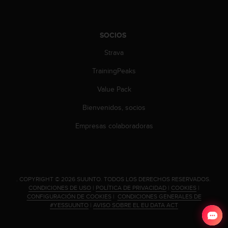
t
A
c
c
SOCIOS
e
s
Strava
s
TrainingPeaks
i
b
Value Pack
i
l
Bienvenidos, socios
i
t
Empresas colaboradoras
y
G
u
i
d
.
COPYRIGHT © 2026 SUUNTO.
TODOS LOS DERECHOS RESERVADOS.
e
CONDICIONES DE USO
|
POLÍTICA DE PRIVACIDAD
|
COOKIES
|
l
CONFIGURACIÓN DE COOKIES
|
CONDICIONES GENERALES DE
i
#YESSUUNTO
|
AVISO SOBRE EL EU DATA ACT
n
e