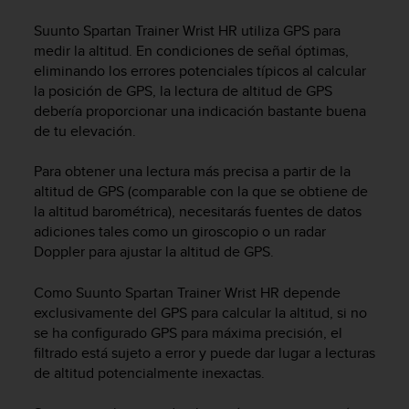
m
i
Suunto Spartan Trainer Wrist HR
utiliza GPS para
s
medir la altitud. En condiciones de señal óptimas,
o
eliminando los errores potenciales típicos al calcular
d
la posición de GPS, la lectura de altitud de GPS
e
debería proporcionar una indicación bastante buena
a
l
de tu elevación.
c
a
Para obtener una lectura más precisa a partir de la
n
altitud de GPS (comparable con la que se obtiene de
z
la altitud barométrica), necesitarás fuentes de datos
a
adiciones tales como un giroscopio o un radar
r
Doppler para ajustar la altitud de GPS.
e
l
Como
Suunto Spartan Trainer Wrist HR
depende
n
exclusivamente del GPS para calcular la altitud, si no
i
v
se ha configurado GPS para máxima precisión, el
e
filtrado está sujeto a error y puede dar lugar a lecturas
l
de altitud potencialmente inexactas.
d
e