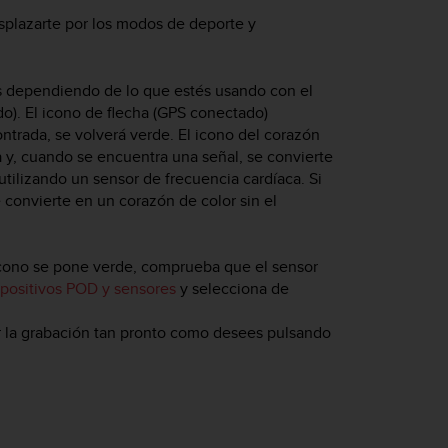
esplazarte por los modos de deporte y
os dependiendo de lo que estés usando con el
o). El icono de flecha (GPS conectado)
ntrada, se volverá verde. El icono del corazón
a y, cuando se encuentra una señal, se convierte
utilizando un sensor de frecuencia cardíaca. Si
e convierte en un corazón de color sin el
 icono se pone verde, comprueba que el sensor
spositivos POD y sensores
y selecciona de
 la grabación tan pronto como desees pulsando