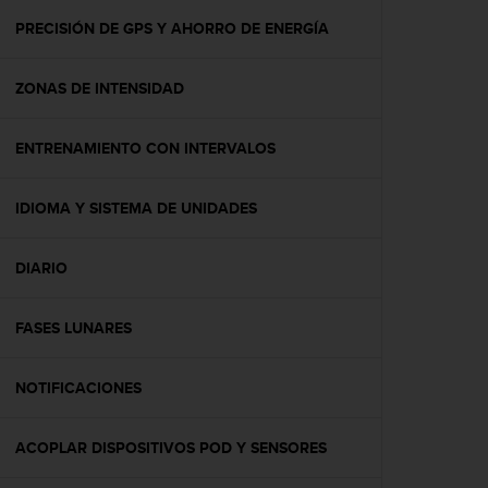
i
o
PRECISIÓN DE GPS Y AHORRO DE ENERGÍA
w
e
ZONAS DE INTENSIDAD
b
d
e
ENTRENAMIENTO CON INTERVALOS
a
c
u
IDIOMA Y SISTEMA DE UNIDADES
e
r
d
DIARIO
o
c
FASES LUNARES
o
n
l
NOTIFICACIONES
a
s
P
ACOPLAR DISPOSITIVOS POD Y SENSORES
a
u