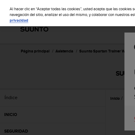
S
S
u
Al hacer clic en “Aceptar todas las cookies”, usted acepta que las cookies 
u
navegación del sitio, analizar el uso del mismo, y colaborar con nuestros e
privacidad
n
t
o
m
a
n
Página principal
Asistencia
Suunto Spartan Trainer Wrist 
t
i
e
SUUNTO
n
e
s
u
Índice
Inicio
Caract
c
o
m
INICIO
p
r
o
SEGURIDAD