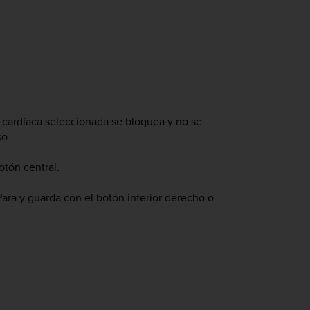
a cardíaca seleccionada se bloquea y no se
so.
otón central.
Para y guarda con el botón inferior derecho o