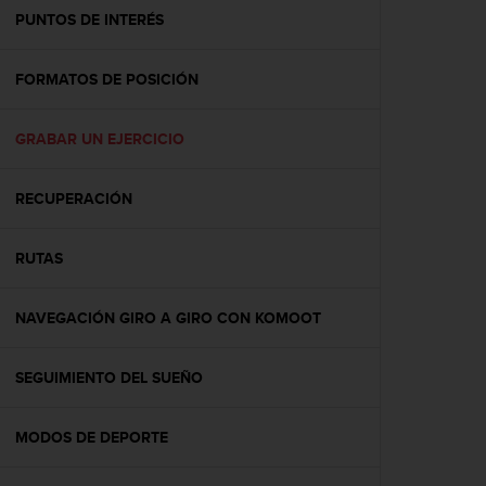
t
PUNTOS DE INTERÉS
a
s
FORMATOS DE POSICIÓN
d
e
a
GRABAR UN EJERCICIO
c
c
e
RECUPERACIÓN
s
i
b
RUTAS
i
l
NAVEGACIÓN GIRO A GIRO CON KOMOOT
i
d
a
SEGUIMIENTO DEL SUEÑO
d
p
a
MODOS DE DEPORTE
r
a