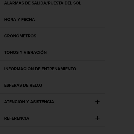
c
ALARMAS DE SALIDA/PUESTA DEL SOL
o
n
HORA Y FECHA
t
e
n
CRONÓMETROS
i
d
o
TONOS Y VIBRACIÓN
w
e
b
INFORMACIÓN DE ENTRENAMIENTO
(
W
ESFERAS DE RELOJ
e
b
C
ATENCIÓN Y ASISTENCIA
o
n
t
REFERENCIA
e
n