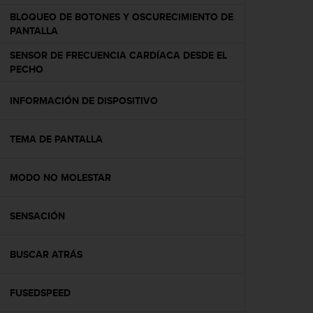
c
BLOQUEO DE BOTONES Y OSCURECIMIENTO DE
o
PANTALLA
n
f
SENSOR DE FRECUENCIA CARDÍACA DESDE EL
o
PECHO
r
m
INFORMACIÓN DE DISPOSITIVO
i
d
a
TEMA DE PANTALLA
d
A
A
MODO NO MOLESTAR
e
n
SENSACIÓN
e
s
t
BUSCAR ATRÁS
e
s
i
FUSEDSPEED
t