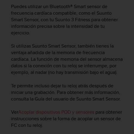
m
Puedes utilizar un Bluetooth® Smart sensor de
i
s
frecuencia cardíaca compatible, como el Suunto
o
Smart Sensor, con tu
Suunto 3 Fitness
para obtener
d
información precisa sobre la intensidad de tu
e
ejercicio.
a
l
Si utilizas Suunto Smart Sensor, también tienes la
c
ventaja añadida de la memoria de frecuencia
a
cardíaca. La función de memoria del sensor almacena
n
datos si la conexión con tu reloj se interrumpe, por
z
ejemplo, al nadar (no hay transmisión bajo el agua).
a
r
e
Te permite incluso dejar tu reloj atrás después de
l
iniciar una grabación. Para obtener más información,
n
consulta la Guía del usuario de Suunto Smart Sensor.
i
v
Ver
Acoplar dispositivos POD y sensores
para obtener
e
instrucciones sobre la forma de acoplar un sensor de
l
FC con tu reloj.
d
e