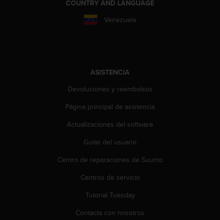
i
COUNTRY AND LANGUAGE
o
Venezuela
w
e
b
d
e
a
ASISTENCIA
c
Devoluciones y reembolsos
u
e
Página principal de asistencia
r
d
Actualizaciones del software
o
c
Guías del usuario
o
Centro de reparaciones de Suunto
n
l
Centros de servicio
a
s
Tutorial Tuesday
P
a
Contacta con nosotros
u