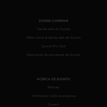
t
a
s
d
DÓNDE COMPRAR
e
a
Tienda web de Suunto
c
FAQs sobre la tienda web de Suunto
c
e
Suunto Pro Club
s
i
Descuento de estudiante de Suunto
b
i
l
i
d
ACERCA DE SUUNTO
a
d
Noticias
p
a
Información sobre la empresa
r
Careers
a