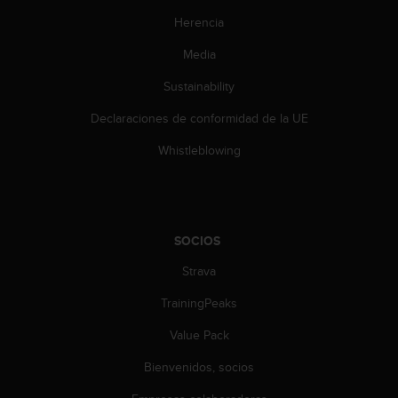
c
Herencia
o
n
Media
t
e
Sustainability
n
i
Declaraciones de conformidad de la UE
d
Whistleblowing
o
w
e
b
(
W
SOCIOS
e
Strava
b
C
TrainingPeaks
o
n
Value Pack
t
e
Bienvenidos, socios
n