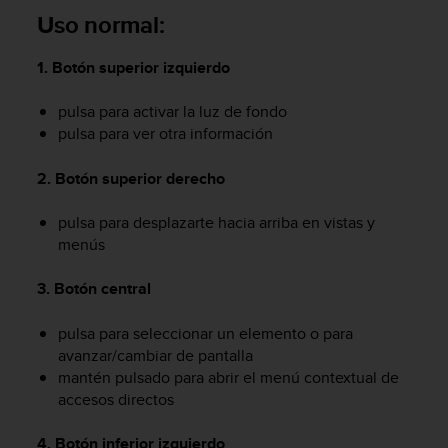
c
Uso normal:
o
n
1. Botón superior izquierdo
f
o
pulsa para activar la luz de fondo
r
pulsa para ver otra información
m
i
d
2. Botón superior derecho
a
d
pulsa para desplazarte hacia arriba en vistas y
A
menús
A
e
3. Botón central
n
e
pulsa para seleccionar un elemento o para
s
t
avanzar/cambiar de pantalla
e
mantén pulsado para abrir el menú contextual de
s
accesos directos
i
t
4. Botón inferior izquierdo