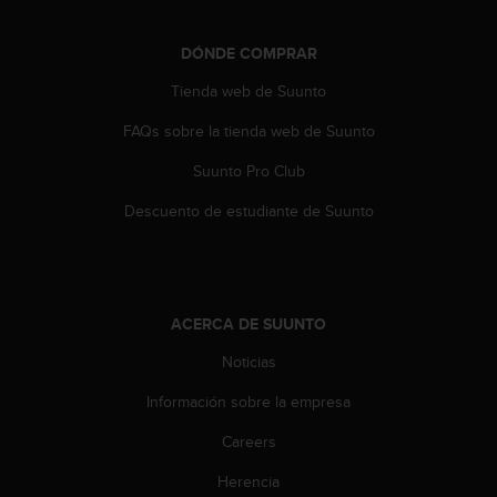
s
,
DÓNDE COMPRAR
W
C
Tienda web de Suunto
A
G
FAQs sobre la tienda web de Suunto
)
2
Suunto Pro Club
.
Descuento de estudiante de Suunto
0
y
o
t
r
ACERCA DE SUUNTO
a
s
Noticias
n
o
Información sobre la empresa
r
m
Careers
a
s
Herencia