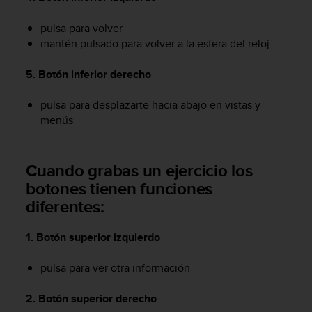
i
o
pulsa para volver
w
mantén pulsado para volver a la esfera del reloj
e
b
d
5. Botón inferior derecho
e
a
pulsa para desplazarte hacia abajo en vistas y
c
menús
u
e
r
Cuando grabas un ejercicio los
d
botones tienen funciones
o
c
diferentes:
o
n
1. Botón superior izquierdo
l
a
pulsa para ver otra información
s
P
a
2. Botón superior derecho
u