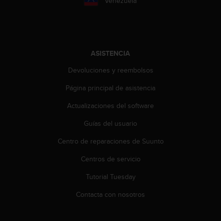
Venezuela
t
A
c
c
e
s
ASISTENCIA
s
i
Devoluciones y reembolsos
b
Página principal de asistencia
i
l
Actualizaciones del software
i
t
Guías del usuario
y
G
Centro de reparaciones de Suunto
u
i
Centros de servicio
d
Tutorial Tuesday
e
l
Contacta con nosotros
i
n
e