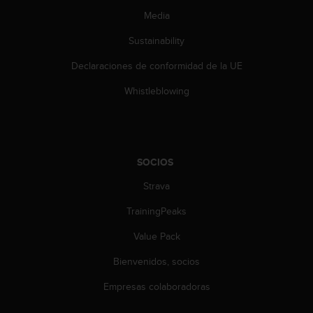
d
Media
e
a
Sustainability
c
c
Declaraciones de conformidad de la UE
e
s
Whistleblowing
i
b
i
l
i
SOCIOS
d
a
Strava
d
TrainingPeaks
.
P
Value Pack
o
n
Bienvenidos, socios
t
e
Empresas colaboradoras
e
n