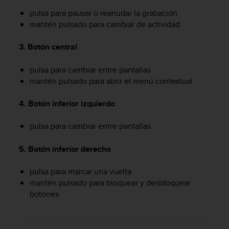
t
pulsa para pausar o reanudar la grabación
a
mantén pulsado para cambiar de actividad
s
d
3. Botón central
e
a
pulsa para cambiar entre pantallas
c
mantén pulsado para abrir el menú contextual
c
e
s
4. Botón inferior izquierdo
i
b
pulsa para cambiar entre pantallas
i
l
5. Botón inferior derecho
i
d
pulsa para marcar una vuelta
a
mantén pulsado para bloquear y desbloquear
d
p
botones
a
r
a