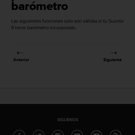
m
barómetro
i
s
o
Las siguientes funciones solo son válidas si tu
Suunto
d
9
tiene barómetro incorporado.
e
a
l
c
a
Anterior
Siguiente
n
z
a
r
e
l
n
i
v
e
SÍGUENOS
l
d
e