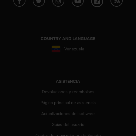
c
o
n
f
o
r
COUNTRY AND LANGUAGE
m
i
Venezuela
d
a
d
A
A
ASISTENCIA
e
n
Devoluciones y reembolsos
e
s
Página principal de asistencia
t
e
Actualizaciones del software
s
Guías del usuario
i
t
Centro de reparaciones de Suunto