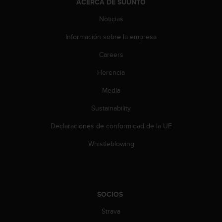
ACERCA DE SUUNTO
t
a
Noticias
s
Información sobre la empresa
d
e
Careers
a
c
Herencia
c
e
Media
s
i
Sustainability
b
Declaraciones de conformidad de la UE
i
l
Whistleblowing
i
d
a
d
p
SOCIOS
a
r
Strava
a