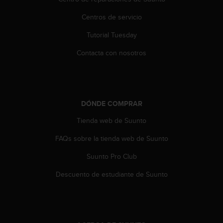
i
o
Centros de servicio
w
e
Tutorial Tuesday
b
d
Contacta con nosotros
e
a
c
u
e
DÓNDE COMPRAR
r
Tienda web de Suunto
d
o
FAQs sobre la tienda web de Suunto
c
o
Suunto Pro Club
n
l
Descuento de estudiante de Suunto
a
s
P
a
u