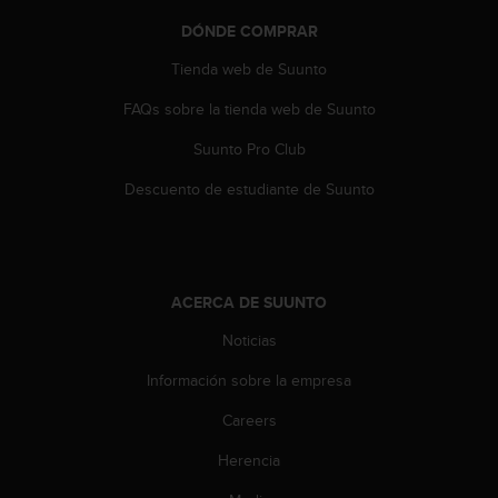
t
DÓNDE COMPRAR
a
s
Tienda web de Suunto
d
e
FAQs sobre la tienda web de Suunto
a
Suunto Pro Club
c
c
Descuento de estudiante de Suunto
e
s
i
b
i
ACERCA DE SUUNTO
l
i
Noticias
d
a
Información sobre la empresa
d
p
Careers
a
Herencia
r
a