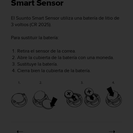
m
Smart Sensor
i
s
El Suunto Smart Sensor utiliza una batería de litio de
o
3 voltios (CR 2025).
d
e
a
Para sustituir la batería:
l
c
Retira el sensor de la correa.
a
Abre la cubierta de la batería con una moneda.
n
Sustituye la batería.
z
Cierra bien la cubierta de la batería.
a
r
e
l
n
i
v
e
l
d
e