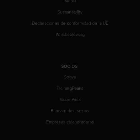
Media
c
o
Sustainability
n
t
Declaraciones de conformidad de la UE
e
n
Whistleblowing
i
d
o
w
e
SOCIOS
b
Strava
(
W
TrainingPeaks
e
b
Value Pack
C
o
Bienvenidos, socios
n
t
Empresas colaboradoras
e
n