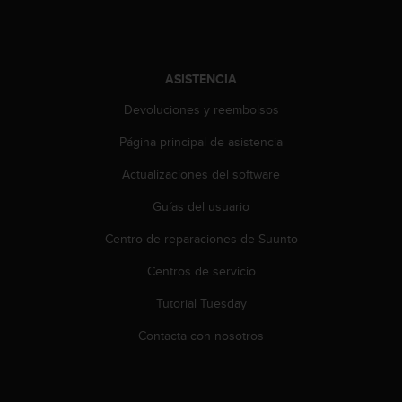
i
o
w
e
b
ASISTENCIA
d
Devoluciones y reembolsos
e
a
Página principal de asistencia
c
u
Actualizaciones del software
e
r
Guías del usuario
d
o
Centro de reparaciones de Suunto
c
Centros de servicio
o
n
Tutorial Tuesday
l
a
Contacta con nosotros
s
P
a
u