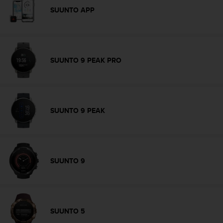
c
SUUNTO APP
o
n
f
o
r
SUUNTO 9 PEAK PRO
m
i
d
a
d
SUUNTO 9 PEAK
A
A
e
n
e
SUUNTO 9
s
t
e
s
i
SUUNTO 5
t