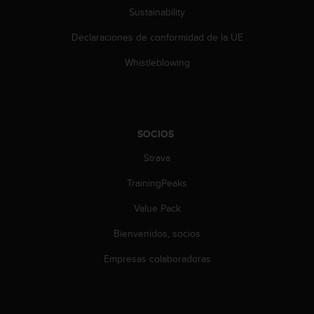
d
Sustainability
e
a
Declaraciones de conformidad de la UE
c
c
Whistleblowing
e
s
i
b
i
SOCIOS
l
Strava
i
d
TrainingPeaks
a
d
Value Pack
.
P
Bienvenidos, socios
o
n
Empresas colaboradoras
t
e
e
n