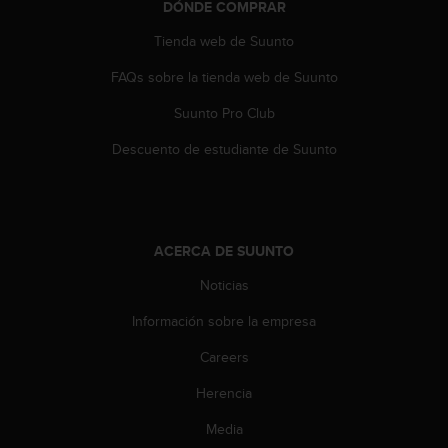
DÓNDE COMPRAR
s
,
Tienda web de Suunto
W
C
FAQs sobre la tienda web de Suunto
A
Suunto Pro Club
G
)
Descuento de estudiante de Suunto
2
.
0
y
o
ACERCA DE SUUNTO
t
r
Noticias
a
s
Información sobre la empresa
n
o
Careers
r
Herencia
m
a
Media
s