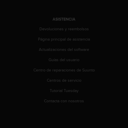
t
A
c
c
ASISTENCIA
e
Devoluciones y reembolsos
s
s
Página principal de asistencia
i
b
Actualizaciones del software
i
l
Guías del usuario
i
t
Centro de reparaciones de Suunto
y
Centros de servicio
G
u
Tutorial Tuesday
i
d
Contacta con nosotros
e
l
i
n
e