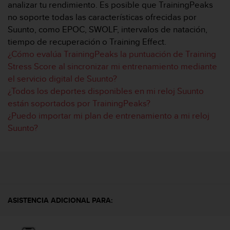
m
analizar tu rendimiento. Es posible que TrainingPeaks
i
no soporte todas las características ofrecidas por
s
Suunto, como EPOC, SWOLF, intervalos de natación,
o
tiempo de recuperación o Training Effect.
d
e
¿Cómo evalúa TrainingPeaks la puntuación de Training
a
Stress Score al sincronizar mi entrenamiento mediante
l
el servicio digital de Suunto?
c
¿Todos los deportes disponibles en mi reloj Suunto
a
están soportados por TrainingPeaks?
n
z
¿Puedo importar mi plan de entrenamiento a mi reloj
a
Suunto?
r
e
l
n
i
v
e
ASISTENCIA ADICIONAL PARA:
l
d
e