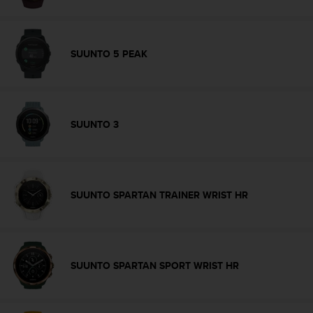
i
o
w
e
SUUNTO 5 PEAK
b
d
e
a
c
SUUNTO 3
u
e
r
d
o
SUUNTO SPARTAN TRAINER WRIST HR
c
o
n
l
a
SUUNTO SPARTAN SPORT WRIST HR
s
P
a
u