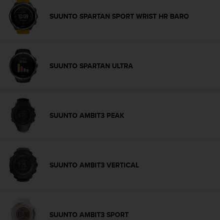
t
SUUNTO SPARTAN SPORT WRIST HR BARO
a
s
d
e
a
SUUNTO SPARTAN ULTRA
c
c
e
s
i
SUUNTO AMBIT3 PEAK
b
i
l
i
d
SUUNTO AMBIT3 VERTICAL
a
d
p
a
r
a
SUUNTO AMBIT3 SPORT