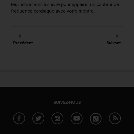
f
les instructions à suivre pour appairer un capteur de
o
fréquence cardiaque avec votre montre.
r
m
i
t
é
Précédent
Suivant
a
u
x
d
i
r
e
c
t
i
SUIVEZ-NOUS
v
e
s
d
'