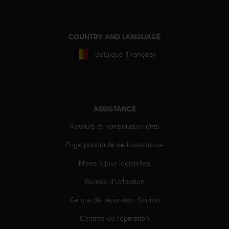
a
c
c
e
COUNTRY AND LANGUAGE
s
s
Belgique (Français)
i
b
i
l
i
ASSISTANCE
t
é
Retours et remboursements
d
Page principale de l'assistance
u
c
Mises à jour logicielles
o
n
Guides d'utilisation
t
e
Centre de réparation Suunto
n
u
Centres de réparation
W