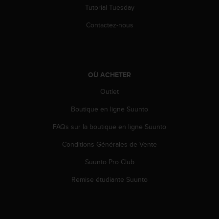
Tutorial Tuesday
e
b
Contactez-nous
(
W
e
b
C
OÙ ACHETER
o
n
Outlet
t
e
Boutique en ligne Suunto
n
t
FAQs sur la boutique en ligne Suunto
A
Conditions Générales de Vente
c
c
Suunto Pro Club
e
s
Remise étudiante Suunto
s
i
b
i