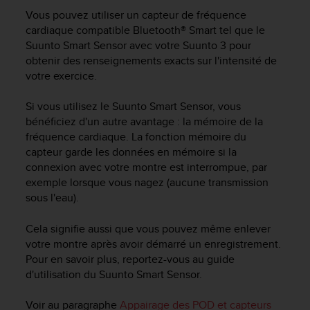
e
Vous pouvez utiliser un capteur de fréquence
s
i
cardiaque compatible Bluetooth® Smart tel que le
t
Suunto Smart Sensor avec votre
Suunto 3
pour
e
obtenir des renseignements exacts sur l'intensité de
W
votre exercice.
e
b
Si vous utilisez le Suunto Smart Sensor, vous
a
bénéficiez d'un autre avantage : la mémoire de la
u
fréquence cardiaque. La fonction mémoire du
n
capteur garde les données en mémoire si la
i
connexion avec votre montre est interrompue, par
v
e
exemple lorsque vous nagez (aucune transmission
a
sous l'eau).
u
A
Cela signifie aussi que vous pouvez même enlever
A
votre montre après avoir démarré un enregistrement.
d
Pour en savoir plus, reportez-vous au guide
e
d'utilisation du Suunto Smart Sensor.
c
o
Voir au paragraphe
Appairage des POD et capteurs
n