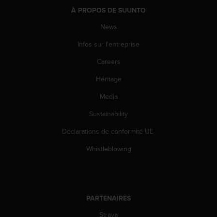
l
À PROPOS DE SUUNTO
i
t
News
y
G
Infos sur l'entreprise
u
Careers
i
d
Héritage
e
l
Media
i
n
Sustainability
e
s
Déclarations de conformité UE
,
Whistleblowing
W
C
A
G
)
PARTENAIRES
2
.
Strava