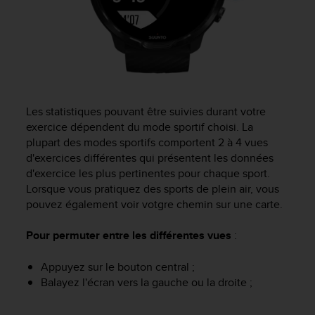
l
i
t
y
G
u
i
d
Les statistiques pouvant être suivies durant votre
e
exercice dépendent du mode sportif choisi. La
l
plupart des modes sportifs comportent 2 à 4 vues
i
d'exercices différentes qui présentent les données
n
d'exercice les plus pertinentes pour chaque sport.
e
Lorsque vous pratiquez des sports de plein air, vous
s
pouvez également voir votgre chemin sur une carte.
,
W
C
Pour permuter entre les différentes vues
:
A
G
Appuyez sur le bouton central ;
)
Balayez l'écran vers la gauche ou la droite ;
2
.