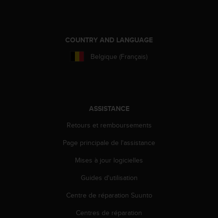
0
9
0
0
(
COUNTRY AND LANGUAGE
a
Belgique (Français)
p
p
e
l
g
r
ASSISTANCE
a
Retours et remboursements
t
u
Page principale de l'assistance
i
t
Mises à jour logicielles
)
s
Guides d'utilisation
i
v
Centre de réparation Suunto
o
Centres de réparation
u