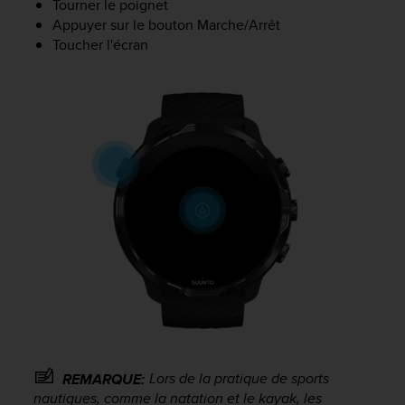
Tourner le poignet
a
c
Appuyer sur le bouton Marche/Arrêt
c
Toucher l'écran
e
s
s
i
b
i
l
i
t
é
d
u
c
o
n
t
e
n
Lors de la pratique de sports
REMARQUE:
u
nautiques, comme la natation et le kayak, les
W