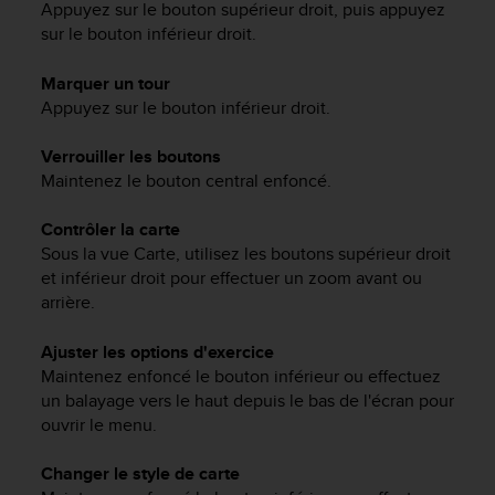
Appuyez sur le bouton supérieur droit, puis appuyez
-
sur le bouton inférieur droit.
v
o
Marquer un tour
u
Appuyez sur le bouton inférieur droit.
s
a
u
Verrouiller les boutons
S
Maintenez le bouton central enfoncé.
e
r
Contrôler la carte
v
Sous la vue Carte, utilisez les boutons supérieur droit
i
et inférieur droit pour effectuer un zoom avant ou
c
arrière.
e
c
Ajuster les options d'exercice
l
i
Maintenez enfoncé le bouton inférieur ou effectuez
e
un balayage vers le haut depuis le bas de l'écran pour
n
ouvrir le menu.
t
s
Changer le style de carte
a