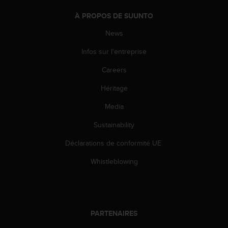
s
p
À PROPOS DE SUUNTO
o
u
News
r
Infos sur l'entreprise
a
c
Careers
c
é
Héritage
d
e
Media
r
a
Sustainability
u
Déclarations de conformité UE
x
i
Whistleblowing
n
f
o
r
m
PARTENAIRES
a
t