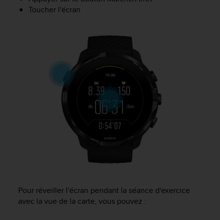
f
Toucher l'écran
o
r
m
i
t
é
a
u
x
d
i
r
e
c
t
i
v
e
Pour réveiller l'écran pendant la séance d'exercice
s
avec la vue de la carte, vous pouvez :
d
'