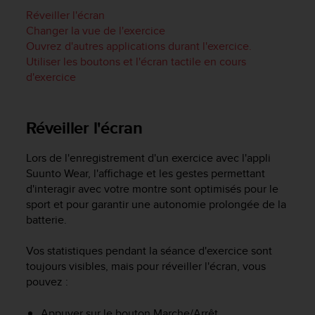
e
Réveiller l'écran
s
i
Changer la vue de l'exercice
t
Ouvrez d'autres applications durant l'exercice.
e
Utiliser les boutons et l'écran tactile en cours
W
d'exercice
e
b
a
Réveiller l'écran
u
n
i
Lors de l'enregistrement d'un exercice avec l'appli
v
Suunto Wear, l'affichage et les gestes permettant
e
d'interagir avec votre montre sont optimisés pour le
a
sport et pour garantir une autonomie prolongée de la
u
batterie.
A
A
Vos statistiques pendant la séance d'exercice sont
d
toujours visibles, mais pour réveiller l'écran, vous
e
pouvez :
c
o
n
Appuyer sur le bouton Marche/Arrêt