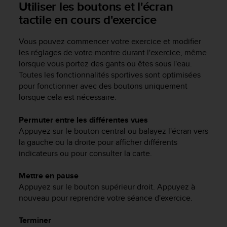
Utiliser les boutons et l'écran
'
a
tactile en cours d'exercice
c
c
Vous pouvez commencer votre exercice et modifier
e
les réglages de votre montre durant l'exercice, même
s
lorsque vous portez des gants ou êtes sous l'eau.
s
i
Toutes les fonctionnalités sportives sont optimisées
b
pour fonctionner avec des boutons uniquement
i
lorsque cela est nécessaire.
l
i
Permuter entre les différentes vues
t
Appuyez sur le bouton central ou balayez l'écran vers
é
la gauche ou la droite pour afficher différents
.
indicateurs ou pour consulter la carte.
A
d
Mettre en pause
r
e
Appuyez sur le bouton supérieur droit. Appuyez à
s
nouveau pour reprendre votre séance d'exercice.
s
e
Terminer
z