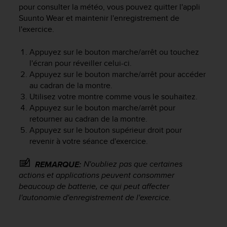
pour consulter la météo, vous pouvez quitter l'appli
o
r
Suunto Wear et maintenir l'enregistrement de
m
l'exercice.
i
t
Appuyez sur le bouton marche/arrêt ou touchez
é
l'écran pour réveiller celui-ci.
a
Appuyez sur le bouton marche/arrêt pour accéder
u
au cadran de la montre.
x
Utilisez votre montre comme vous le souhaitez.
a
Appuyez sur le bouton marche/arrêt pour
u
retourner au cadran de la montre.
t
r
Appuyez sur le bouton supérieur droit pour
e
revenir à votre séance d'exercice.
s
n
N'oubliez pas que certaines
REMARQUE:
o
actions et applications peuvent consommer
r
beaucoup de batterie, ce qui peut affecter
m
l'autonomie d'enregistrement de l'exercice.
e
s
d