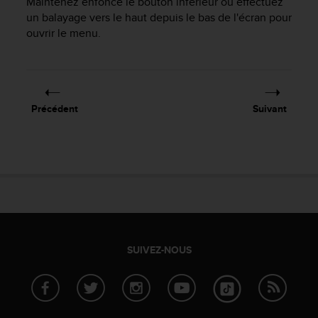
Maintenez enfoncé le bouton inférieur ou effectuez
u
un balayage vers le haut depuis le bas de l'écran pour
x
ouvrir le menu.
É
t
a
t
s
-
Précédent
Suivant
U
n
i
s
a
u
+
1
8
5
SUIVEZ-NOUS
5
2
5
8