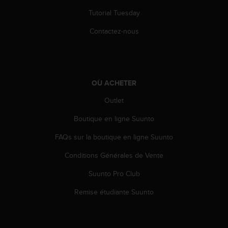
s
Tutorial Tuesday
r
e
Contactez-nous
n
c
o
n
t
OÙ ACHETER
r
e
Outlet
z
d
Boutique en ligne Suunto
e
FAQs sur la boutique en ligne Suunto
s
p
Conditions Générales de Vente
r
o
Suunto Pro Club
b
l
Remise étudiante Suunto
è
m
e