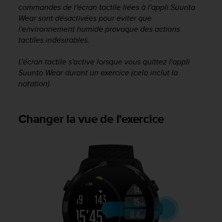
commandes de l'écran tactile liées à l'appli Suunto
e
Wear sont désactivées pour éviter que
b
l'environnement humide provoque des actions
(
W
tactiles indésirables.
e
b
L'écran tactile s'active lorsque vous quittez l'appli
C
Suunto Wear durant un exercice (cela inclut la
o
natation).
n
t
e
Changer la vue de l'exercice
n
t
A
c
c
e
s
s
i
b
i