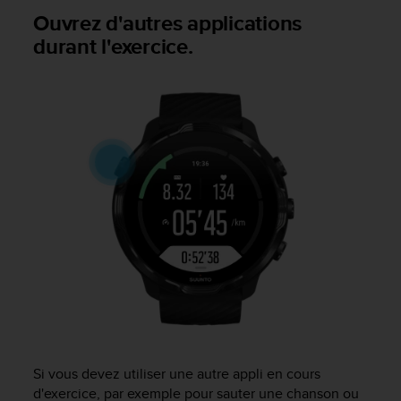
0
Ouvrez d'autres applications
a
i
durant l'exercice.
n
s
i
q
u
'
à
a
s
s
u
r
e
r
s
a
c
o
Si vous devez utiliser une autre appli en cours
n
d'exercice, par exemple pour sauter une chanson ou
f