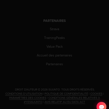
l
i
t
y
PARTENAIRES
G
u
Strava
i
d
TrainingPeaks
e
l
Value Pack
i
Accueil des partenaires
n
e
Partenaires
s
,
W
C
A
.
DROIT D'AUTEUR © 2026 SUUNTO.
TOUS DROITS RÉSERVÉS.
G
CONDITIONS D’UTILISATION
|
POLITIQUE DE CONFIDENTIALITÉ
|
COOKIES
|
)
PARAMÈTRES DES COOKIES
|
CONDITIONS GÉNÉRALES RELATIVES À
2
#YESSUUNTO
|
AVIS RELATIF AU EU DATA ACT
.