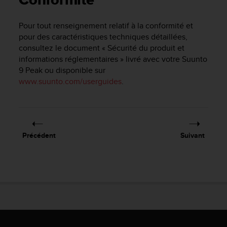
Conformité
e
s
i
Pour tout renseignement relatif à la conformité et
t
pour des caractéristiques techniques détaillées,
e
consultez le document « Sécurité du produit et
W
informations réglementaires » livré avec votre
Suunto
e
9 Peak
ou disponible sur
b
www.suunto.com/userguides
.
a
u
n
i
v
e
Précédent
Suivant
a
u
A
A
d
e
c
o
n