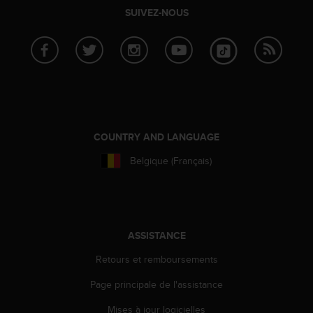
f
SUIVEZ-NOUS
o
r
m
i
t
é
a
u
x
COUNTRY AND LANGUAGE
d
Belgique (Français)
i
r
e
c
t
i
ASSISTANCE
v
Retours et remboursements
e
s
Page principale de l'assistance
d
'
Mises à jour logicielles