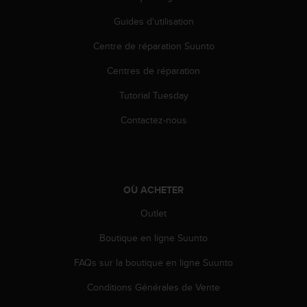
a
c
Guides d'utilisation
c
e
Centre de réparation Suunto
s
Centres de réparation
s
i
Tutorial Tuesday
b
i
Contactez-nous
l
i
t
é
d
OÙ ACHETER
u
c
Outlet
o
n
Boutique en ligne Suunto
t
FAQs sur la boutique en ligne Suunto
e
n
Conditions Générales de Vente
u
W