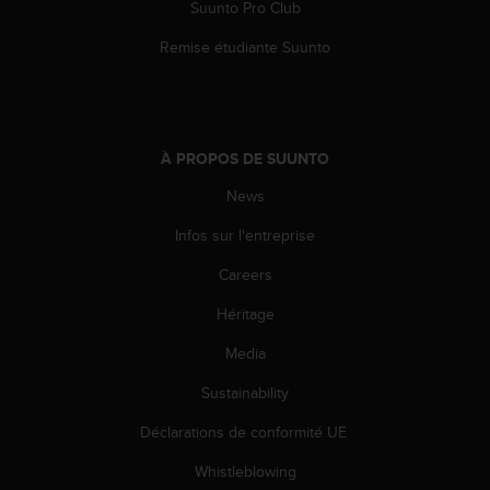
Suunto Pro Club
e
b
Remise étudiante Suunto
(
W
e
b
C
À PROPOS DE SUUNTO
o
n
News
t
Infos sur l'entreprise
e
n
Careers
t
A
Héritage
c
c
Media
e
s
Sustainability
s
Déclarations de conformité UE
i
b
Whistleblowing
i