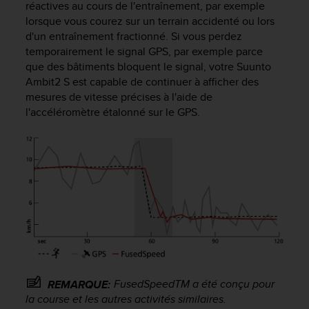
réactives au cours de l'entraînement, par exemple
f
lorsque vous courez sur un terrain accidenté ou lors
o
d'un entraînement fractionné. Si vous perdez
r
m
temporairement le signal GPS, par exemple parce
i
que des bâtiments bloquent le signal, votre
Suunto
t
Ambit2 S
est capable de continuer à afficher des
é
mesures de vitesse précises à l'aide de
a
l'accéléromètre étalonné sur le GPS.
u
x
d
i
r
e
c
t
i
v
e
s
FusedSpeed
TM
a été conçu pour
REMARQUE:
d
la course et les autres activités similaires.
'