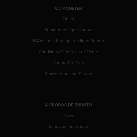
0
a
OÙ ACHETER
i
n
Outlet
s
Boutique en ligne Suunto
i
q
FAQs sur la boutique en ligne Suunto
u
'
Conditions Générales de Vente
à
a
Suunto Pro Club
s
s
Remise étudiante Suunto
u
r
e
r
s
À PROPOS DE SUUNTO
a
News
c
o
Infos sur l'entreprise
n
f