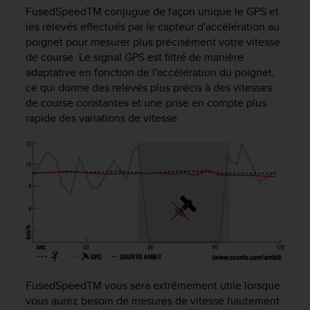
e
FusedSpeed
TM
conjugue de façon unique le GPS et
s
les relevés effectués par le capteur d'accélération au
i
poignet pour mesurer plus précisément votre vitesse
t
e
de course. Le signal GPS est filtré de manière
W
adaptative en fonction de l'accélération du poignet,
e
ce qui donne des relevés plus précis à des vitesses
b
de course constantes et une prise en compte plus
a
rapide des variations de vitesse.
u
n
i
v
e
a
u
A
A
d
e
c
FusedSpeed
TM
vous sera extrêmement utile lorsque
o
vous aurez besoin de mesures de vitesse hautement
n