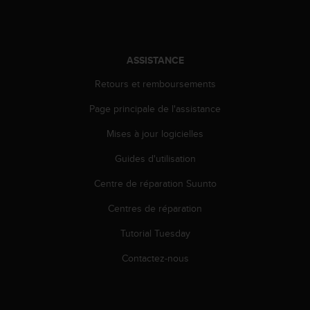
l
i
t
y
ASSISTANCE
G
u
Retours et remboursements
i
d
Page principale de l'assistance
e
l
Mises à jour logicielles
i
n
Guides d'utilisation
e
Centre de réparation Suunto
s
,
Centres de réparation
W
C
Tutorial Tuesday
A
G
Contactez-nous
)
2
.