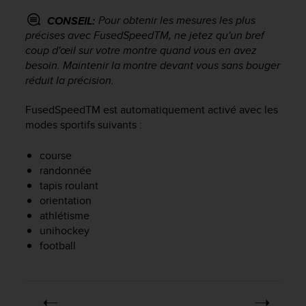
a
c
Pour obtenir les mesures les plus
CONSEIL:
c
précises avec FusedSpeed
TM
, ne jetez qu'un bref
e
coup d'œil sur votre montre quand vous en avez
s
besoin. Maintenir la montre devant vous sans bouger
s
réduit la précision.
i
b
FusedSpeed
TM
est automatiquement activé avec les
i
modes sportifs suivants :
l
i
t
course
é
randonnée
d
tapis roulant
u
orientation
c
athlétisme
o
unihockey
n
football
t
e
n
u
W