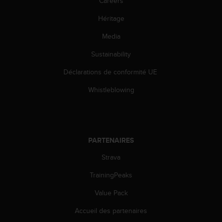
Careers
o
r
Héritage
m
i
Media
t
Sustainability
é
a
Déclarations de conformité UE
u
x
Whistleblowing
a
u
t
r
e
PARTENAIRES
s
n
Strava
o
r
TrainingPeaks
m
Value Pack
e
s
Accueil des partenaires
d