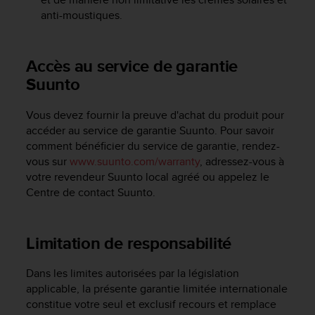
l
anti-moustiques.
i
t
y
Accès au service de garantie
G
u
Suunto
i
d
Vous devez fournir la preuve d'achat du produit pour
e
accéder au service de garantie Suunto. Pour savoir
l
comment bénéficier du service de garantie, rendez-
i
vous sur
www.suunto.com/warranty
, adressez-vous à
n
e
votre revendeur Suunto local agréé ou appelez le
s
Centre de contact Suunto.
,
W
C
Limitation de responsabilité
A
G
Dans les limites autorisées par la législation
)
applicable, la présente garantie limitée internationale
2
.
constitue votre seul et exclusif recours et remplace