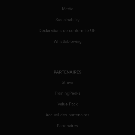
u
Media
x
É
Sustainability
t
a
Déclarations de conformité UE
t
s
Whistleblowing
-
U
n
i
s
PARTENAIRES
a
u
Strava
+
TrainingPeaks
1
8
Value Pack
5
5
Accueil des partenaires
2
5
Partenaires
8