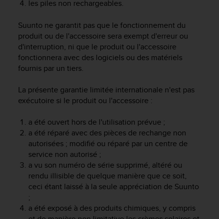
les piles non rechargeables.
e
b
Suunto ne garantit pas que le fonctionnement du
(
produit ou de l'accessoire sera exempt d'erreur ou
W
d'interruption, ni que le produit ou l'accessoire
e
fonctionnera avec des logiciels ou des matériels
b
C
fournis par un tiers.
o
n
La présente garantie limitée internationale n'est pas
t
exécutoire si le produit ou l'accessoire :
e
n
a été ouvert hors de l'utilisation prévue ;
t
a été réparé avec des pièces de rechange non
A
autorisées ; modifié ou réparé par un centre de
c
service non autorisé ;
c
a vu son numéro de série supprimé, altéré ou
e
s
rendu illisible de quelque manière que ce soit,
s
ceci étant laissé à la seule appréciation de Suunto
i
;
b
a été exposé à des produits chimiques, y compris
i
et de manière non limitative les crèmes solaires et