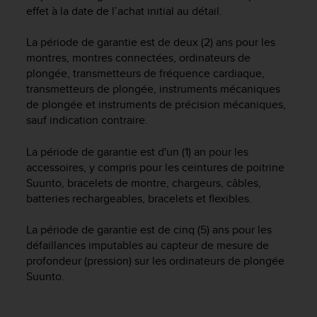
f
effet à la date de l’achat initial au détail.
o
r
La période de garantie est de deux (2) ans pour les
m
montres, montres connectées, ordinateurs de
i
plongée, transmetteurs de fréquence cardiaque,
t
transmetteurs de plongée, instruments mécaniques
é
de plongée et instruments de précision mécaniques,
a
sauf indication contraire.
u
x
La période de garantie est d'un (1) an pour les
d
i
accessoires, y compris pour les ceintures de poitrine
r
Suunto, bracelets de montre, chargeurs, câbles,
e
batteries rechargeables, bracelets et flexibles.
c
t
La période de garantie est de cinq (5) ans pour les
i
défaillances imputables au capteur de mesure de
v
profondeur (pression) sur les ordinateurs de plongée
e
Suunto.
s
d
'