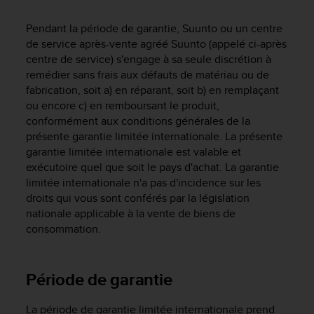
e
s
Pendant la période de garantie, Suunto ou un centre
i
de service après-vente agréé Suunto (appelé ci-après
t
e
centre de service) s'engage à sa seule discrétion à
W
remédier sans frais aux défauts de matériau ou de
e
fabrication, soit a) en réparant, soit b) en remplaçant
b
ou encore c) en remboursant le produit,
a
conformément aux conditions générales de la
u
présente garantie limitée internationale. La présente
n
garantie limitée internationale est valable et
i
exécutoire quel que soit le pays d'achat. La garantie
v
limitée internationale n'a pas d'incidence sur les
e
droits qui vous sont conférés par la législation
a
u
nationale applicable à la vente de biens de
A
consommation.
A
d
e
Période de garantie
c
o
La période de garantie limitée internationale prend
n