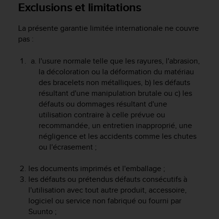
a
Exclusions et limitations
c
c
La présente garantie limitée internationale ne couvre
e
pas :
s
s
l'usure normale telle que les rayures, l'abrasion,
i
la décoloration ou la déformation du matériau
b
i
des bracelets non métalliques, b) les défauts
l
résultant d'une manipulation brutale ou c) les
i
défauts ou dommages résultant d'une
t
utilisation contraire à celle prévue ou
é
recommandée, un entretien inapproprié, une
d
négligence et les accidents comme les chutes
u
ou l'écrasement ;
c
o
les documents imprimés et l'emballage ;
n
t
les défauts ou prétendus défauts consécutifs à
e
l'utilisation avec tout autre produit, accessoire,
n
logiciel ou service non fabriqué ou fourni par
u
Suunto ;
W