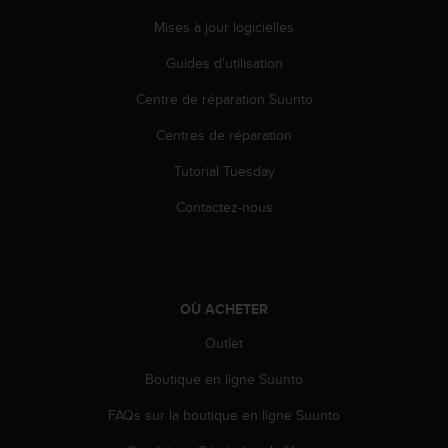
a
c
Mises à jour logicielles
c
Guides d'utilisation
e
s
Centre de réparation Suunto
s
i
Centres de réparation
b
i
Tutorial Tuesday
l
i
Contactez-nous
t
é
d
u
c
OÙ ACHETER
o
Outlet
n
t
Boutique en ligne Suunto
e
n
FAQs sur la boutique en ligne Suunto
u
W