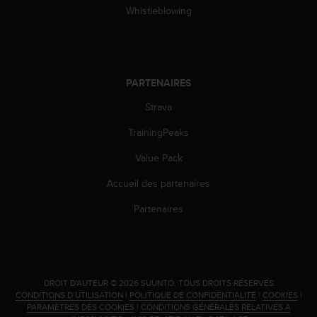
l
Whistleblowing
i
t
y
G
u
PARTENAIRES
i
d
Strava
e
TrainingPeaks
l
i
Value Pack
n
e
Accueil des partenaires
s
,
Partenaires
W
C
A
G
)
.
DROIT D'AUTEUR © 2026 SUUNTO.
TOUS DROITS RÉSERVÉS.
2
CONDITIONS D’UTILISATION
|
POLITIQUE DE CONFIDENTIALITÉ
|
COOKIES
|
.
PARAMÈTRES DES COOKIES
|
CONDITIONS GÉNÉRALES RELATIVES À