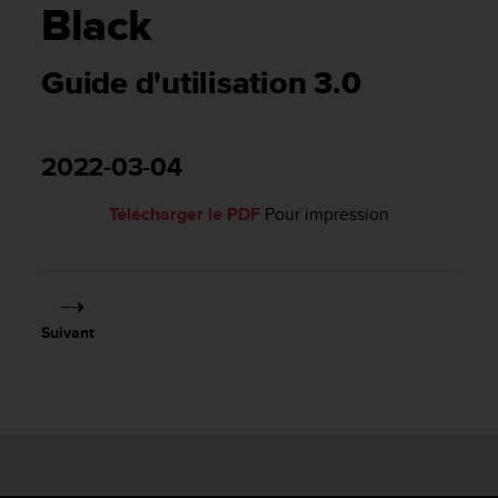
e
Black
s
i
t
Guide d'utilisation 3.0
e
W
e
b
2022-03-04
a
u
Télécharger le PDF
Pour impression
n
i
v
e
a
Suivant
u
A
A
d
e
c
o
n