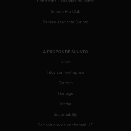
Conditions Générales de Vente
e
b
Suunto Pro Club
(
Remise étudiante Suunto
W
e
b
C
o
À PROPOS DE SUUNTO
n
t
News
e
n
Infos sur l'entreprise
t
A
Careers
c
c
Héritage
e
Media
s
s
Sustainability
i
b
Déclarations de conformité UE
i