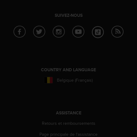
f
o
SUIVEZ-NOUS
r
m
i
t
é
a
u
x
d
COUNTRY AND LANGUAGE
i
r
Belgique (Français)
e
c
t
i
v
ASSISTANCE
e
s
Retours et remboursements
d
'
Page principale de l'assistance