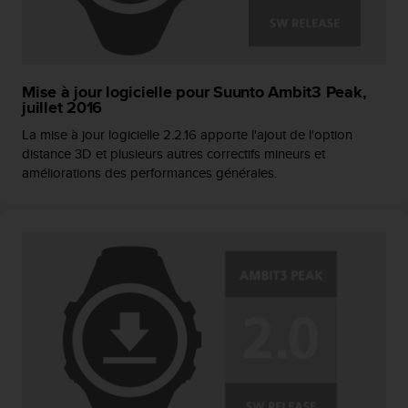
'
a
c
c
e
Mise à jour logicielle pour Suunto Ambit3 Peak,
s
juillet 2016
s
i
La mise à jour logicielle 2.2.16 apporte l'ajout de l'option
b
distance 3D et plusieurs autres correctifs mineurs et
i
améliorations des performances générales.
l
i
t
é
.
A
d
r
e
s
s
e
z