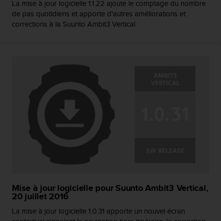
a
La mise à jour logicielle 1.1.22 ajoute le comptage du nombre
c
de pas quotidiens et apporte d'autres améliorations et
c
corrections à la Suunto Ambit3 Vertical.
e
s
s
i
b
i
l
i
t
é
d
u
c
o
n
t
Mise à jour logicielle pour Suunto Ambit3 Vertical,
e
20 juillet 2016
n
u
La mise à jour logicielle 1.0.31 apporte un nouvel écran
W