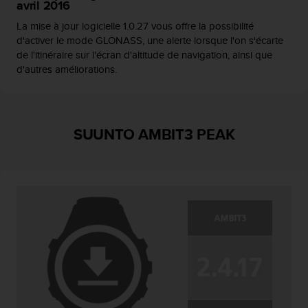
avril 2016
l
i
La mise à jour logicielle 1.0.27 vous offre la possibilité
t
d'activer le mode GLONASS, une alerte lorsque l'on s'écarte
y
de l'itinéraire sur l'écran d'altitude de navigation, ainsi que
G
d'autres améliorations.
u
i
d
e
l
SUUNTO AMBIT3 PEAK
i
n
e
s
,
W
C
A
G
)
2
.