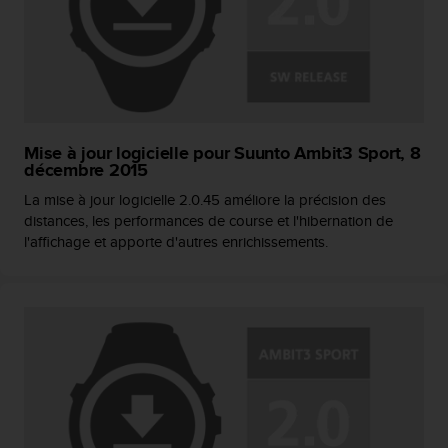
i
o
n
s
d
e
c
Mise à jour logicielle pour Suunto Ambit3 Sport, 8
e
décembre 2015
s
i
La mise à jour logicielle 2.0.45 améliore la précision des
t
distances, les performances de course et l'hibernation de
e
l'affichage et apporte d'autres enrichissements.
W
e
b
.