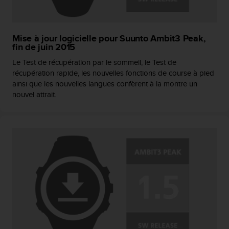
-
v
o
Mise à jour logicielle pour Suunto Ambit3 Peak,
u
fin de juin 2015
s
a
Le Test de récupération par le sommeil, le Test de
u
récupération rapide, les nouvelles fonctions de course à pied
S
ainsi que les nouvelles langues confèrent à la montre un
e
nouvel attrait.
r
v
i
c
e
c
l
i
e
n
t
s
a