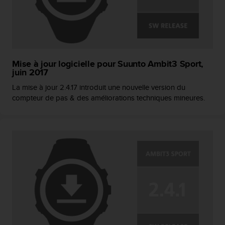
0
9
0
0
(
a
p
Mise à jour logicielle pour Suunto Ambit3 Sport,
p
juin 2017
e
La mise à jour 2.4.17 introduit une nouvelle version du
l
compteur de pas & des améliorations techniques mineures.
g
r
a
t
u
i
t
)
s
i
v
o
u