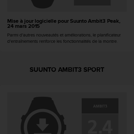
u
x
É
Mise à jour logicielle pour Suunto Ambit3 Peak,
t
24 mars 2015
a
t
Parmi d'autres nouveautés et améliorations, le planificateur
s
d'entraînements renforce les fonctionnalités de la montre.
-
U
n
i
SUUNTO AMBIT3 SPORT
s
a
u
+
1
8
5
5
2
5
8