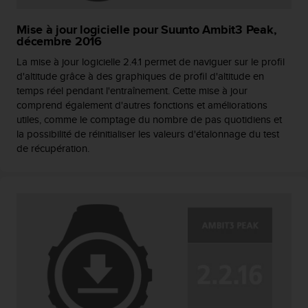
o
r
Mise à jour logicielle pour Suunto Ambit3 Peak,
m
décembre 2016
i
La mise à jour logicielle 2.4.1 permet de naviguer sur le profil
t
d'altitude grâce à des graphiques de profil d'altitude en
é
temps réel pendant l'entraînement. Cette mise à jour
a
comprend également d'autres fonctions et améliorations
u
x
utiles, comme le comptage du nombre de pas quotidiens et
a
la possibilité de réinitialiser les valeurs d'étalonnage du test
u
de récupération.
t
r
e
s
n
o
r
m
e
s
d