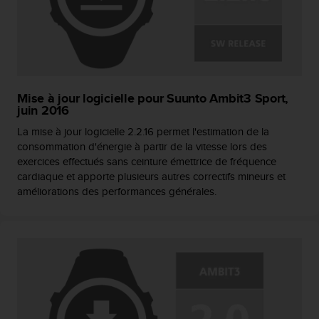
s
p
o
u
r
a
c
Mise à jour logicielle pour Suunto Ambit3 Sport,
c
juin 2016
é
La mise à jour logicielle 2.2.16 permet l'estimation de la
d
consommation d'énergie à partir de la vitesse lors des
e
r
exercices effectués sans ceinture émettrice de fréquence
a
cardiaque et apporte plusieurs autres correctifs mineurs et
u
améliorations des performances générales.
x
i
n
f
o
r
m
a
t