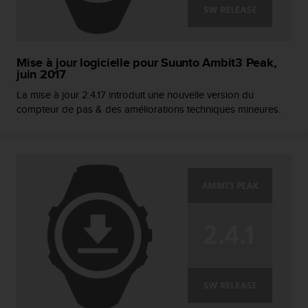
0
a
i
n
s
Mise à jour logicielle pour Suunto Ambit3 Peak,
i
juin 2017
q
La mise à jour 2.4.17 introduit une nouvelle version du
u
compteur de pas & des améliorations techniques mineures.
'
à
a
s
s
u
r
e
r
s
a
c
o
n
f