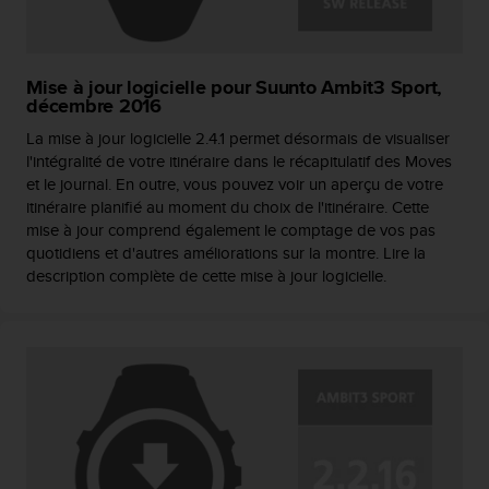
s
r
e
n
Mise à jour logicielle pour Suunto Ambit3 Sport,
c
décembre 2016
o
La mise à jour logicielle 2.4.1 permet désormais de visualiser
n
l'intégralité de votre itinéraire dans le récapitulatif des Moves
t
et le journal. En outre, vous pouvez voir un aperçu de votre
r
itinéraire planifié au moment du choix de l'itinéraire. Cette
e
mise à jour comprend également le comptage de vos pas
z
quotidiens et d'autres améliorations sur la montre. Lire la
d
description complète de cette mise à jour logicielle.
e
s
p
r
o
b
l
è
m
e