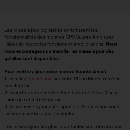
e
s
i
t
e
W
Les mises à jour logicielles enrichissent les
e
fonctionnalités des montres GPS Suunto Ambit par
b
l'ajout de nouvelles fonctions et améliorations.
Nous
a
vous encourageons à installer les mises à jour dès
u
qu'elles sont disponibles.
n
i
v
Pour mettre à jour votre montre Suunto Ambit :
e
1. Installez
SuuntoLink
sur votre PC ou Mac si ce n'est
a
pas déjà fait.
u
2. Branchez votre montre Ambit à votre PC ou Mac à
A
A
l'aide du câble USB fourni.
d
3. Si une mise à jour est disponible, l'application vous
e
invitera à mettre à jour la montre.
c
o
Les mises à jour les plus importantes sont décrites sur
n