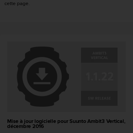
cette page.
f
o
r
m
i
t
é
a
u
x
d
i
r
e
c
t
i
v
e
s
Mise à jour logicielle pour Suunto Ambit3 Vertical,
d
décembre 2016
'