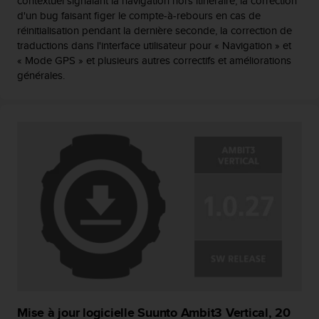
contextuel signalant la navigation hors itinéraire, la correction
e
d'un bug faisant figer le compte-à-rebours en cas de
b
réinitialisation pendant la dernière seconde, la correction de
(
traductions dans l'interface utilisateur pour « Navigation » et
W
« Mode GPS » et plusieurs autres correctifs et améliorations
e
générales.
b
C
o
n
t
e
n
t
A
c
c
e
s
s
i
b
Mise à jour logicielle Suunto Ambit3 Vertical, 20
i